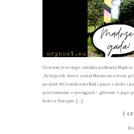
Gościem trzeciego odcinka podkastu Mądrze G
„Brytyjczyk, który został Niemcem a teraz pr
projekt #CrossBorderRail i pisze o kolei i po
porozmawiać o pociągach – głównie o jego pro
kolei w Europie. […]
CZ
Br