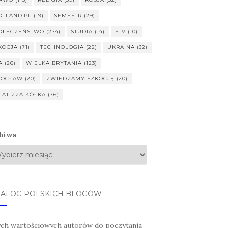
OTLAND.PL
(19)
SEMESTR
(29)
OŁECZEŃSTWO
(274)
STUDIA
(14)
STV
(10)
KOCJA
(71)
TECHNOLOGIA
(22)
UKRAINA
(32)
A
(26)
WIELKA BRYTANIA
(123)
OCŁAW
(20)
ZWIEDZAMY SZKOCJĘ
(20)
IAT ZZA KÓŁKA
(76)
hiwa
TALOG POLSKICH BLOGÓW
ych wartościowych autorów do poczytania