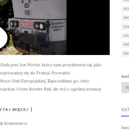
SC
SP
SZ
US
WR
ŚW
ada jest Jon Worth, który sam przedstawia się jako
zeprowadza się do Francji. Prowadzi
Arc
lityce Unii Europejskiej. Zaprosiliśmy go, żeby
jekcie Cross Border Rail, ale też o ogólnej sytuacji
YTAJ WIĘCEJ
KA
ak komentarzy
Inn