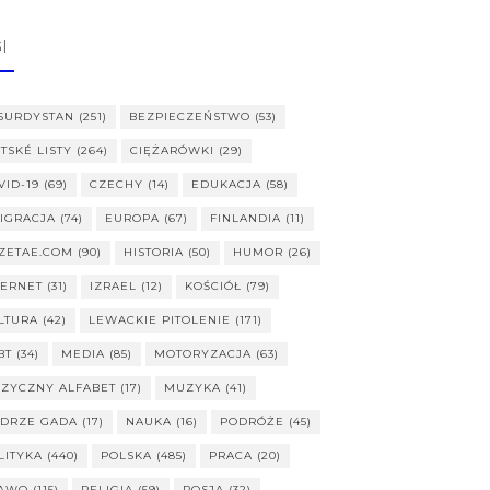
I
SURDYSTAN
(251)
BEZPIECZEŃSTWO
(53)
ITSKÉ LISTY
(264)
CIĘŻARÓWKI
(29)
VID-19
(69)
CZECHY
(14)
EDUKACJA
(58)
IGRACJA
(74)
EUROPA
(67)
FINLANDIA
(11)
ZETAE.COM
(90)
HISTORIA
(50)
HUMOR
(26)
TERNET
(31)
IZRAEL
(12)
KOŚCIÓŁ
(79)
LTURA
(42)
LEWACKIE PITOLENIE
(171)
BT
(34)
MEDIA
(85)
MOTORYZACJA
(63)
ZYCZNY ALFABET
(17)
MUZYKA
(41)
DRZE GADA
(17)
NAUKA
(16)
PODRÓŻE
(45)
LITYKA
(440)
POLSKA
(485)
PRACA
(20)
AWO
(115)
RELIGIA
(59)
ROSJA
(32)