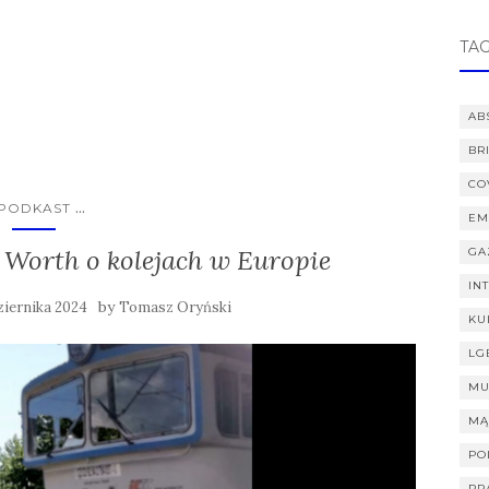
TAG
AB
BR
CO
...
PODKAST
EM
 Worth o kolejach w Europie
GA
IN
by
ziernika 2024
Tomasz Oryński
KU
LG
MU
MĄ
PO
PR