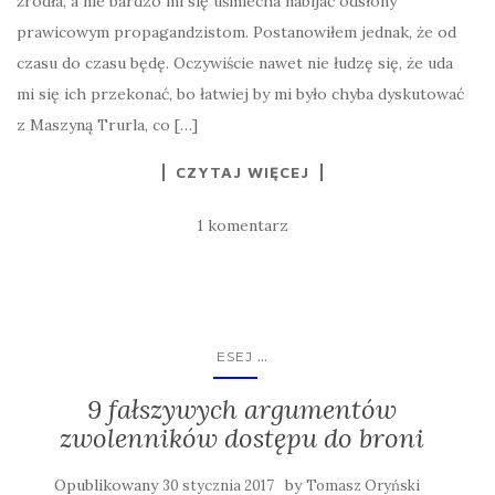
źródła, a nie bardzo mi się uśmiecha nabijać odsłony
prawicowym propagandzistom. Postanowiłem jednak, że od
czasu do czasu będę. Oczywiście nawet nie łudzę się, że uda
mi się ich przekonać, bo łatwiej by mi było chyba dyskutować
z Maszyną Trurla, co […]
CZYTAJ WIĘCEJ
1 komentarz
...
ESEJ
9 fałszywych argumentów
zwolenników dostępu do broni
Opublikowany
by
30 stycznia 2017
Tomasz Oryński