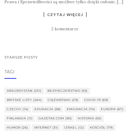
Prawa i Sprawiedliwości są możliwe tylko dzięki osłonie, […]
CZYTAJ WIĘCEJ
2 komentarze
NAWIGACJA
STARSZE POSTY
POSTÓW
TAGI
ABSURDYSTAN
(251)
BEZPIECZEŃSTWO
(53)
BRITSKÉ LISTY
(264)
CIĘŻARÓWKI
(29)
COVID-19
(69)
CZECHY
(14)
EDUKACJA
(58)
EMIGRACJA
(74)
EUROPA
(67)
FINLANDIA
(11)
GAZETAE.COM
(90)
HISTORIA
(50)
HUMOR
(26)
INTERNET
(31)
IZRAEL
(12)
KOŚCIÓŁ
(79)