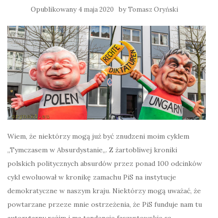
Opublikowany
by
4 maja 2020
Tomasz Oryński
Wiem, że niektórzy mogą już być znudzeni moim cyklem
„Tymczasem w Absurdystanie„. Z żartobliwej kroniki
polskich politycznych absurdów przez ponad 100 odcinków
cykl ewoluował w kronikę zamachu PiS na instytucje
demokratyczne w naszym kraju. Niektórzy mogą uważać, że
powtarzane przeze mnie ostrzeżenia, że PiS funduje nam tu
autorytarny reżim i ma tendencje faszystowskie są