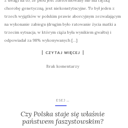
z uwagi na to, że płód jest zdeformowany lub ma ciężką
chorobę genetyczną, jest niekonstytucyjne. To był jeden z
trzech wyjątków w polskim prawie aborcyjnym zezwalającym
na wykonanie zabiegu (drugim było ratowanie życia matki a
trzecim sytuacja, w którym ciąża była wynikiem gwałtu) i
odpowiadał za 98% wykonywanych […]
CZYTAJ WIĘCEJ
Brak komentarzy
...
ESEJ
Czy Polska staje się właśnie
państwem faszystowskim?