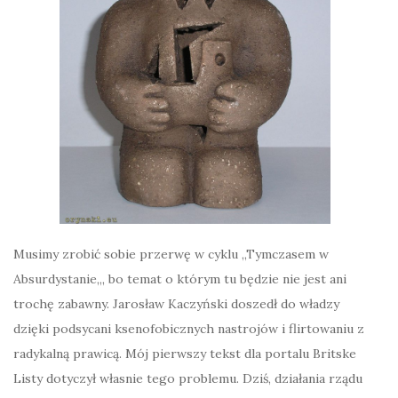
Musimy zrobić sobie przerwę w cyklu „Tymczasem w
Absurdystanie„, bo temat o którym tu będzie nie jest ani
trochę zabawny. Jarosław Kaczyński doszedł do władzy
dzięki podsycani ksenofobicznych nastrojów i flirtowaniu z
radykalną prawicą. Mój pierwszy tekst dla portalu Britske
Listy dotyczył własnie tego problemu. Dziś, działania rządu