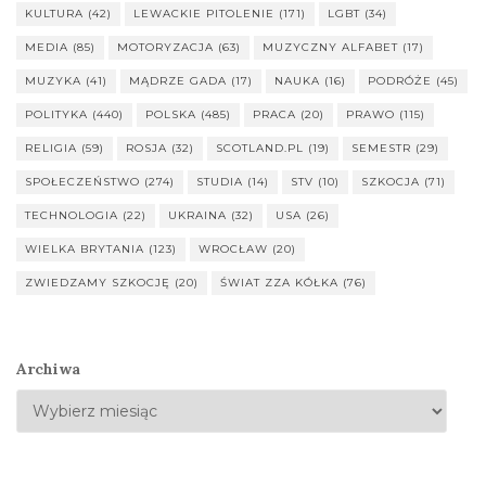
KULTURA
(42)
LEWACKIE PITOLENIE
(171)
LGBT
(34)
MEDIA
(85)
MOTORYZACJA
(63)
MUZYCZNY ALFABET
(17)
MUZYKA
(41)
MĄDRZE GADA
(17)
NAUKA
(16)
PODRÓŻE
(45)
POLITYKA
(440)
POLSKA
(485)
PRACA
(20)
PRAWO
(115)
RELIGIA
(59)
ROSJA
(32)
SCOTLAND.PL
(19)
SEMESTR
(29)
SPOŁECZEŃSTWO
(274)
STUDIA
(14)
STV
(10)
SZKOCJA
(71)
TECHNOLOGIA
(22)
UKRAINA
(32)
USA
(26)
WIELKA BRYTANIA
(123)
WROCŁAW
(20)
ZWIEDZAMY SZKOCJĘ
(20)
ŚWIAT ZZA KÓŁKA
(76)
Archiwa