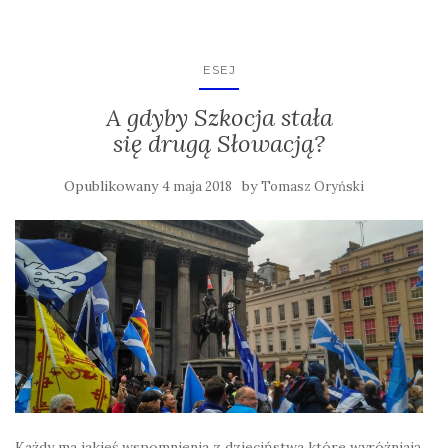
ESEJ
A gdyby Szkocja stała
się drugą Słowacją?
Opublikowany
by
4 maja 2018
Tomasz Oryński
Każdy ma jakieś wspomnienia z dzieciństwa które wyróżniają