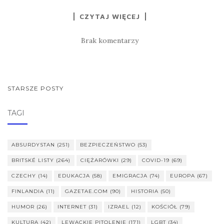
CZYTAJ WIĘCEJ
Brak komentarzy
NAWIGACJA
STARSZE POSTY
POSTÓW
TAGI
ABSURDYSTAN
(251)
BEZPIECZEŃSTWO
(53)
BRITSKÉ LISTY
(264)
CIĘŻARÓWKI
(29)
COVID-19
(69)
CZECHY
(14)
EDUKACJA
(58)
EMIGRACJA
(74)
EUROPA
(67)
FINLANDIA
(11)
GAZETAE.COM
(90)
HISTORIA
(50)
HUMOR
(26)
INTERNET
(31)
IZRAEL
(12)
KOŚCIÓŁ
(79)
KULTURA
(42)
LEWACKIE PITOLENIE
(171)
LGBT
(34)