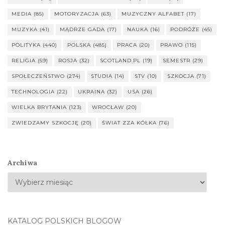
MEDIA
(85)
MOTORYZACJA
(63)
MUZYCZNY ALFABET
(17)
MUZYKA
(41)
MĄDRZE GADA
(17)
NAUKA
(16)
PODRÓŻE
(45)
POLITYKA
(440)
POLSKA
(485)
PRACA
(20)
PRAWO
(115)
RELIGIA
(59)
ROSJA
(32)
SCOTLAND.PL
(19)
SEMESTR
(29)
SPOŁECZEŃSTWO
(274)
STUDIA
(14)
STV
(10)
SZKOCJA
(71)
TECHNOLOGIA
(22)
UKRAINA
(32)
USA
(26)
WIELKA BRYTANIA
(123)
WROCŁAW
(20)
ZWIEDZAMY SZKOCJĘ
(20)
ŚWIAT ZZA KÓŁKA
(76)
Archiwa
KATALOG POLSKICH BLOGÓW