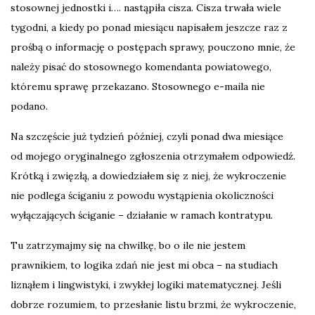
stosownej jednostki i…. nastąpiła cisza. Cisza trwała wiele
tygodni, a kiedy po ponad miesiącu napisałem jeszcze raz z
prośbą o informację o postępach sprawy, pouczono mnie, że
należy pisać do stosownego komendanta powiatowego,
któremu sprawę przekazano. Stosownego e-maila nie
podano.
Na szczęście już tydzień później, czyli ponad dwa miesiące
od mojego oryginalnego zgłoszenia otrzymałem odpowiedź.
Krótką i zwięzłą, a dowiedziałem się z niej, że wykroczenie
nie podlega ściganiu z powodu wystąpienia okoliczności
wyłączających ściganie – działanie w ramach kontratypu.
Tu zatrzymajmy się na chwilkę, bo o ile nie jestem
prawnikiem, to logika zdań nie jest mi obca – na studiach
liznąłem i lingwistyki, i zwykłej logiki matematycznej. Jeśli
dobrze rozumiem, to przesłanie listu brzmi, że wykroczenie,