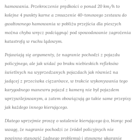
hamowania. Przekroczenie prędkości o ponad 20 km/h to
kolejne 4 punkty karne a zmuszenie 40-tonowego zestawu do
gwałtownego hamowania w pobliżu przejścia dla pieszych
można chyba wręcz podciągnąć pod spowodowanie zagrożenia
katastrofą w ruchu lądowym
.
Pojawiają się argumenty, że nagranie pochodzi z pojazdu
policyjnego, ale jak widać po braku niebieskich refleksów
świetlnych na wyprzedzanych pojazdach jak również na
jadącej z przeciwka cięzarówce, w trakcie wykonywania tego
karygodnego manewru pojazd z kamerą nie był pojazdem
uprzywilejowanym, a zatem obowiązują go takie same przepisy
jak każdego innego kierującego.
Dlatego uprzejmie proszę o ustalenie kierującego (co, biorąc pod
uwagę, że nagranie pochodzi ze źródeł policyjnych nie
powinno stanowić żadnego problemu) i stosowne ukaranie