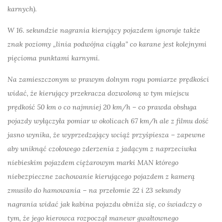
karnych).
W 16. sekundzie nagrania kierujący pojazdem ignoruje także
znak poziomy „linia podwójna ciągła” co karane jest kolejnymi
pięcioma punktami karnymi.
Na zamieszczonym w prawym dolnym rogu pomiarze prędkości
widać, że kierujący przekracza dozwoloną w tym miejscu
prędkość 50 km o co najmniej 20 km/h – co prawda obsługa
pojazdy wyłączyła pomiar w okolicach 67 km/h ale z filmu dość
jasno wynika, że wyprzedzający wciąż przyśpiesza – zapewne
aby uniknąć czołowego zderzenia z jadącym z naprzeciwka
niebieskim pojazdem ciężarowym marki MAN którego
niebezpieczne zachowanie kierującego pojazdem z kamerą
zmusiło do hamowania – na przełomie 22 i 23 sekundy
nagrania widać jak kabina pojazdu obniża się, co świadczy o
tym, że jego kierowca rozpoczął manewr gwałtownego