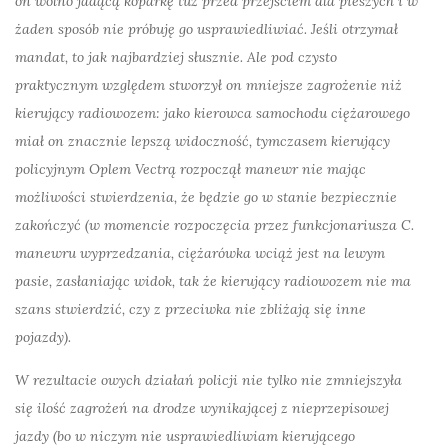
on wolno jadącą koparkę tuż przed przejściem dla pieszych i w
żaden sposób nie próbuję go usprawiedliwiać. Jeśli otrzymał
mandat, to jak najbardziej słusznie. Ale pod czysto
praktycznym względem stworzył on mniejsze zagrożenie niż
kierujący radiowozem: jako kierowca samochodu ciężarowego
miał on znacznie lepszą widoczność, tymczasem kierujący
policyjnym Oplem Vectrą rozpoczął manewr nie mając
możliwości stwierdzenia, że będzie go w stanie bezpiecznie
zakończyć (w momencie rozpoczęcia przez funkcjonariusza C.
manewru wyprzedzania, ciężarówka wciąż jest na lewym
pasie, zasłaniając widok, tak że kierujący radiowozem nie ma
szans stwierdzić, czy z przeciwka nie zbliżają się inne
pojazdy).
W rezultacie owych działań
policji
nie tylko nie zmniejszyła
się ilość zagrożeń na drodze wynikającej z nieprzepisowej
jazdy (bo w niczym nie usprawiedliwiam kierującego