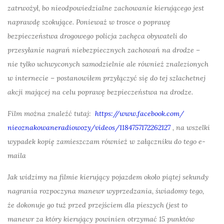
zatrwożył, bo nieodpowiedzialne zachowanie kierującego jest
naprawdę szokujące. Ponieważ w trosce o poprawę
bezpieczeństwa drogowego policja zachęca obywateli do
przesyłanie nagrań niebezpiecznych zachowań na drodze –
nie tylko uchwyconych samodzielnie ale również znalezionych
w internecie – postanowiłem przyłączyć się do tej szlachetnej
akcji mającej na celu poprawę bezpieczeństwa na drodze.
Film można znaleźć tutaj:
https://www.facebook.com/
nieoznakowaneradiowozy/videos/
1184757172262127
, na wszelki
wypadek kopię zamieszczam również w załączniku do tego e-
maila
Jak widzimy na filmie kierujący pojazdem około piątej sekundy
nagrania rozpoczyna manewr wyprzedzania, świadomy tego,
że dokonuje go tuż przed przejściem dla pieszych (jest to
manewr za który kierujący powinien otrzymać 15 punktów