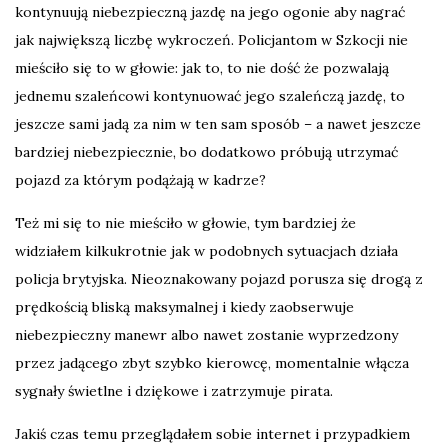
kontynuują niebezpieczną jazdę na jego ogonie aby nagrać
jak największą liczbę wykroczeń. Policjantom w Szkocji nie
mieściło się to w głowie: jak to, to nie dość że pozwalają
jednemu szaleńcowi kontynuować jego szaleńczą jazdę, to
jeszcze sami jadą za nim w ten sam sposób – a nawet jeszcze
bardziej niebezpiecznie, bo dodatkowo próbują utrzymać
pojazd za którym podążają w kadrze?
Też mi się to nie mieściło w głowie, tym bardziej że
widziałem kilkukrotnie jak w podobnych sytuacjach działa
policja brytyjska. Nieoznakowany pojazd porusza się drogą z
prędkością bliską maksymalnej i kiedy zaobserwuje
niebezpieczny manewr albo nawet zostanie wyprzedzony
przez jadącego zbyt szybko kierowcę, momentalnie włącza
sygnały świetlne i dziękowe i zatrzymuje pirata.
Jakiś czas temu przeglądałem sobie internet i przypadkiem