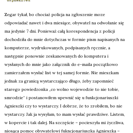
Zegar tykał, bo chociaż policja na zgłoszenie moze
odpowiadać nawet i dwa miesiące, obywatel na odwołanie się
ma jedynie 7 dni. Ponieważ całą korespondencja z policji
dochodziła do mnie dotychczas w formie pism napisanych na
komputerze, wydrukowanych, podpisanych ręcznie, a
następnie ponownie zeskanowanych do komputera i
wysłanych do mnie jako załącznik do e-maila początkowo
zamierzałem wysłać list w tej samej formie. Nie mieszkam
jednak za granicą wystarczająco długo, żeby zapomnieć
starego powiedzonka „co wolno wojewodzie to nie tobie,
smrodzie” i postanowiłem upewnić się u funkcjonariuszki
Agnieszki czy to wystarczy. I dobrze, że to zrobiłem, bo nie
wystarczy. Jak ja wysyłam, to mam wysłać prawdziwe. Listem,
w kopercie i tak dalej. Na szczęście – pocieszyła mi życzliwa,
niosąca pomoc obywatelowi fukncjonariuszka Agnieszka –