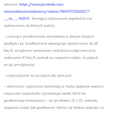
adresem:
https://www.facebook.com/
nieoznakowaneradiowozy/videos/
1184757172262127/?
__tn__=%2CO
, kierujący radiowozem popełnił liczne
wykroczenia, do których należy:
– znaczące przekroczenie dozwolonej w danym miejscu
prędkości (w Szadłowicach obowiązuje ograniczenie do 50
km/h, urządzenie pomiarowe radiowozu wyłączono przy
wskazaniu 67 km/h, jednak na nagraniu widać, że pojazd
wciąż przyśpiesza)
– wyprzedzanie na przejściu dla pieszych
– stworzenie zagrożenia katastrofą w ruchu lądowym poprzez
zmuszenie samochodu ciężarowego marki MAN do
gwałtownego hamowania – na przełomie 22. i 23. sekundy
nagrania widać jak gwałtownie obniża się kabina pojazdu, co