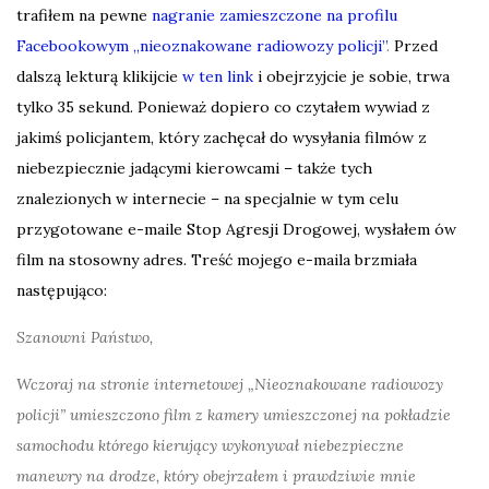
trafiłem na pewne
nagranie zamieszczone na profilu
Facebookowym „nieoznakowane radiowozy policji”
.
Przed
dalszą lekturą klikijcie
w ten link
i obejrzyjcie je sobie, trwa
tylko 35 sekund. Ponieważ dopiero co czytałem wywiad z
jakimś policjantem, który zachęcał do wysyłania filmów z
niebezpiecznie jadącymi kierowcami – także tych
znalezionych w internecie – na specjalnie w tym celu
przygotowane e-maile Stop Agresji Drogowej, wysłałem ów
film na stosowny adres. Treść mojego e-maila brzmiała
następująco:
Szanowni Państwo,
Wczoraj na stronie internetowej „Nieoznakowane radiowozy
policji” umieszczono film z kamery umieszczonej na pokładzie
samochodu którego kierujący wykonywał niebezpieczne
manewry na drodze, który obejrzałem i prawdziwie mnie