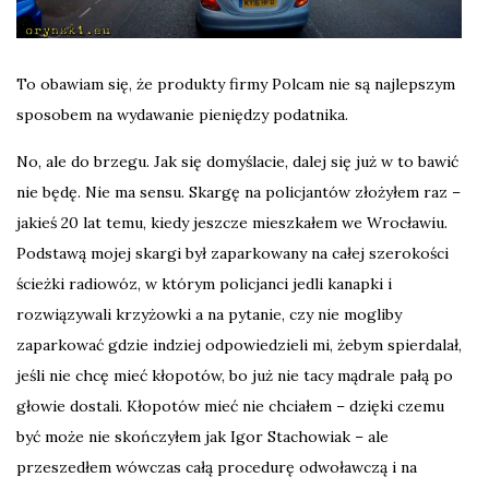
To obawiam się, że produkty firmy Polcam nie są najlepszym
sposobem na wydawanie pieniędzy podatnika.
No, ale do brzegu. Jak się domyślacie, dalej się już w to bawić
nie będę. Nie ma sensu. Skargę na policjantów złożyłem raz –
jakieś 20 lat temu, kiedy jeszcze mieszkałem we Wrocławiu.
Podstawą mojej skargi był zaparkowany na całej szerokości
ścieżki radiowóz, w którym policjanci jedli kanapki i
rozwiązywali krzyżowki a na pytanie, czy nie mogliby
zaparkować gdzie indziej odpowiedzieli mi, żebym spierdalał,
jeśli nie chcę mieć kłopotów, bo już nie tacy mądrale pałą po
głowie dostali. Kłopotów mieć nie chciałem – dzięki czemu
być może nie skończyłem jak Igor Stachowiak – ale
przeszedłem wówczas całą procedurę odwoławczą i na