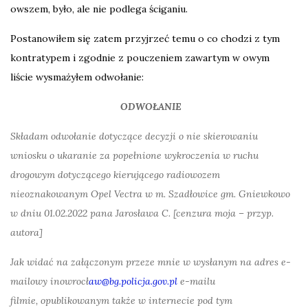
owszem, było, ale nie podlega ściganiu.
Postanowiłem się zatem przyjrzeć temu o co chodzi z tym
kontratypem i zgodnie z pouczeniem zawartym w owym
liście wysmażyłem odwołanie:
ODWOŁANIE
Składam odwołanie dotyczące decyzji o nie skierowaniu
wniosku o ukaranie za popełnione wykroczenia w ruchu
drogowym dotyczącego kierującego radiowozem
nieoznakowanym Opel Vectra w m. Szadłowice gm. Gniewkowo
w dniu 01.02.2022 pana Jarosława C. [cenzura moja – przyp.
autora]
Jak widać na załączonym przeze mnie
w wysłanym na adres e-
mailowy inowrocł
aw@bg.
policja
.gov.pl
e-mailu
filmie,
opublikowanym
także
w internecie pod tym