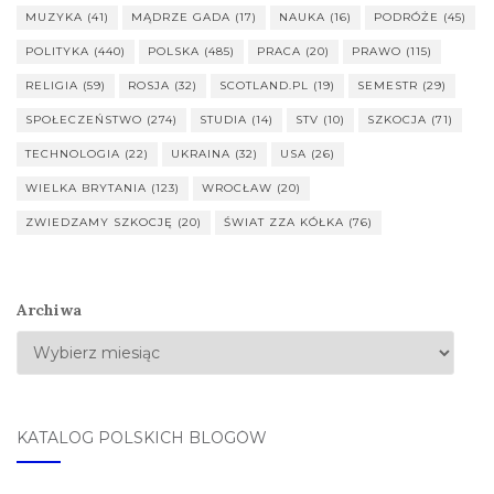
MUZYKA
(41)
MĄDRZE GADA
(17)
NAUKA
(16)
PODRÓŻE
(45)
POLITYKA
(440)
POLSKA
(485)
PRACA
(20)
PRAWO
(115)
RELIGIA
(59)
ROSJA
(32)
SCOTLAND.PL
(19)
SEMESTR
(29)
SPOŁECZEŃSTWO
(274)
STUDIA
(14)
STV
(10)
SZKOCJA
(71)
TECHNOLOGIA
(22)
UKRAINA
(32)
USA
(26)
WIELKA BRYTANIA
(123)
WROCŁAW
(20)
ZWIEDZAMY SZKOCJĘ
(20)
ŚWIAT ZZA KÓŁKA
(76)
Archiwa
KATALOG POLSKICH BLOGÓW