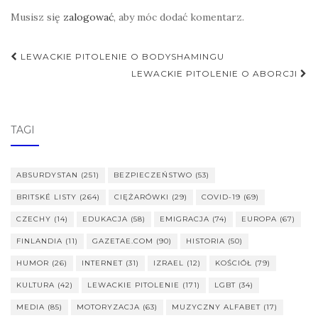
Musisz się
zalogować
, aby móc dodać komentarz.
Nawigacja
LEWACKIE PITOLENIE O BODYSHAMINGU
postu
LEWACKIE PITOLENIE O ABORCJI
TAGI
ABSURDYSTAN
(251)
BEZPIECZEŃSTWO
(53)
BRITSKÉ LISTY
(264)
CIĘŻARÓWKI
(29)
COVID-19
(69)
CZECHY
(14)
EDUKACJA
(58)
EMIGRACJA
(74)
EUROPA
(67)
FINLANDIA
(11)
GAZETAE.COM
(90)
HISTORIA
(50)
HUMOR
(26)
INTERNET
(31)
IZRAEL
(12)
KOŚCIÓŁ
(79)
KULTURA
(42)
LEWACKIE PITOLENIE
(171)
LGBT
(34)
MEDIA
(85)
MOTORYZACJA
(63)
MUZYCZNY ALFABET
(17)