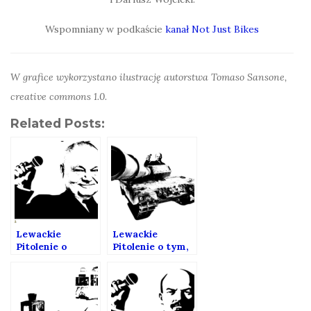
Wspomniany w podkaście
kanał Not Just Bikes
W grafice wykorzystano ilustrację autorstwa Tomaso Sansone,
creative commons 1.0.
Related Posts:
Lewackie
Lewackie
Pitolenie o
Pitolenie o tym,
inflacji.
co zmieni wojna
na Ukrainie.