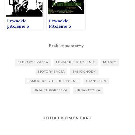
Lewackie
Lewackie
pitolenie o
Pitolenie o
wagoniku i
tłumaczeniach
procedurach
(gość: Maciej
Studencki)
Brak komentarzy
ELEKTRYFIKACJA
LEWACKIE PITOLENIE
MIASTO
MOTORYZACJA
SAMOCHODY
SAMOCHODY ELEKTRYCZNE
TRANSPORT
UNIA EUROPEJSKA
URBANISTYKA
DODAJ KOMENTARZ