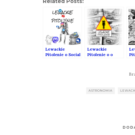
Related Posts:
Lewackie
Lewackie
Le
Pitolenie o Social
Pitolenie o o
Pit
Mediach (Gość:
parkowaniu,
br
Kamil Mirowski)
dostawcach i
Pio
policji. (Gość:
Fr
Br
Wojciech
Galeński)
ASTRONOMIA
LEWACK
DOD