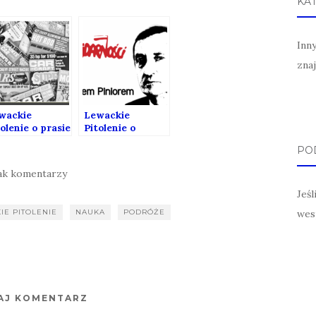
KA
Inn
zna
wackie
Lewackie
olenie o prasie
Pitolenie o
anżowej (gość:
Solidarności
POD
tr R.
(Gość: Józef
ankowski)
Pinior)
ak komentarzy
Jeś
IE PITOLENIE
NAUKA
PODRÓŻE
wes
AJ KOMENTARZ