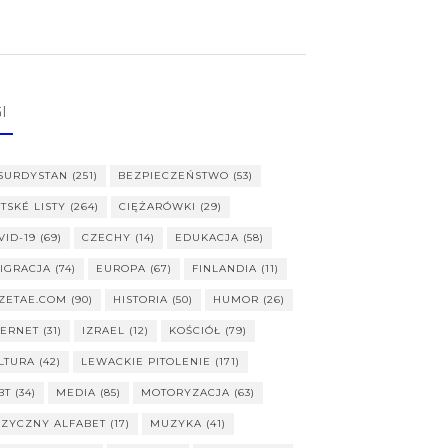
I
SURDYSTAN
(251)
BEZPIECZEŃSTWO
(53)
ITSKÉ LISTY
(264)
CIĘŻARÓWKI
(29)
VID-19
(69)
CZECHY
(14)
EDUKACJA
(58)
IGRACJA
(74)
EUROPA
(67)
FINLANDIA
(11)
ZETAE.COM
(90)
HISTORIA
(50)
HUMOR
(26)
TERNET
(31)
IZRAEL
(12)
KOŚCIÓŁ
(79)
LTURA
(42)
LEWACKIE PITOLENIE
(171)
BT
(34)
MEDIA
(85)
MOTORYZACJA
(63)
ZYCZNY ALFABET
(17)
MUZYKA
(41)