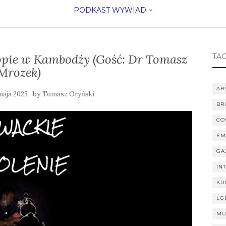
PODKAST
WYWIAD
~
kopie w Kambodży (Gość: Dr Tomasz
TAG
Mrozek)
AB
by
maja 2023
Tomasz Oryński
BR
CO
EM
GA
IN
KU
LG
MU