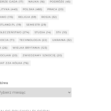
DRZE GADA
(17)
NAUKA
(16)
PODRÓŻE
(45)
LITYKA
(440)
POLSKA
(485)
PRACA
(20)
AWO
(115)
RELIGIA
(59)
ROSJA
(32)
OTLAND.PL
(19)
SEMESTR
(29)
OŁECZEŃSTWO
(274)
STUDIA
(14)
STV
(10)
KOCJA
(71)
TECHNOLOGIA
(22)
UKRAINA
(32)
A
(26)
WIELKA BRYTANIA
(123)
OCŁAW
(20)
ZWIEDZAMY SZKOCJĘ
(20)
IAT ZZA KÓŁKA
(76)
hiwa