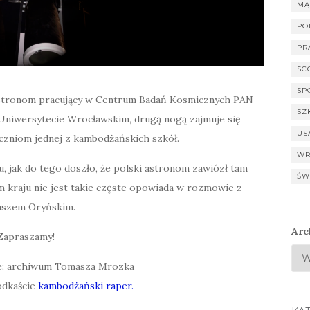
MĄ
PO
PR
SC
SP
 astronom pracujący w Centrum Badań Kosmicznych PAN
SZ
 Uniwersytecie Wrocławskim, drugą nogą zajmuje się
US
czniom jednej z kambodżańskich szkół.
WR
u, jak do tego doszło, że polski astronom zawiózł tam
ŚW
m kraju nie jest takie częste opowiada w rozmowie z
szem Oryńskim.
Arc
Zapraszamy!
ce: archiwum Tomasza Mrozka
dkaście
kambodżański raper.