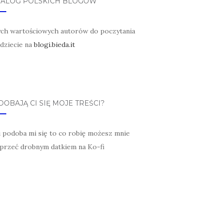
TALOG POLSKICH BLOGÓW
ych wartościowych autorów do poczytania
jdziecie na
blogi.bieda.it
OBAJĄ CI SIĘ MOJE TREŚCI?
li podoba mi się to co robię możesz mnie
przeć drobnym datkiem na Ko-fi