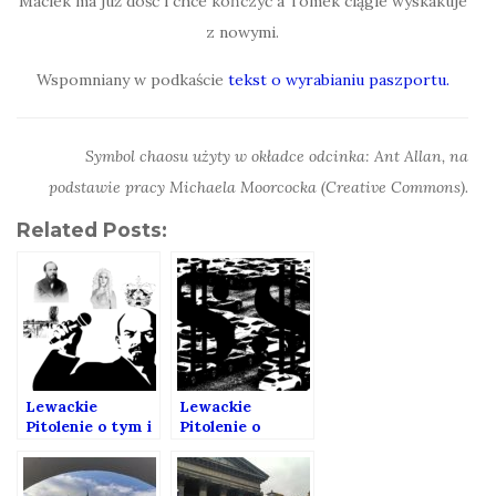
Maciek ma już dość i chce kończyć a Tomek ciągle wyskakuje
z nowymi.
Wspomniany w podkaście
tekst o wyrabianiu paszportu.
Symbol chaosu użyty w okładce odcinka: Ant Allan, na
podstawie pracy Michaela Moorcocka (Creative Commons).
Related Posts:
Lewackie
Lewackie
Pitolenie o tym i
Pitolenie o
o owym.
leasingu