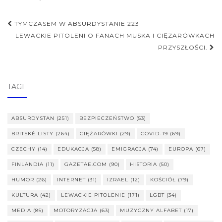
Nawigacja
TYMCZASEM W ABSURDYSTANIE 223
postu
LEWACKIE PITOLENI O FANACH MUSKA I CIĘZARÓWKACH
PRZYSZŁOŚCI.
TAGI
ABSURDYSTAN
(251)
BEZPIECZEŃSTWO
(53)
BRITSKÉ LISTY
(264)
CIĘŻARÓWKI
(29)
COVID-19
(69)
CZECHY
(14)
EDUKACJA
(58)
EMIGRACJA
(74)
EUROPA
(67)
FINLANDIA
(11)
GAZETAE.COM
(90)
HISTORIA
(50)
HUMOR
(26)
INTERNET
(31)
IZRAEL
(12)
KOŚCIÓŁ
(79)
KULTURA
(42)
LEWACKIE PITOLENIE
(171)
LGBT
(34)
MEDIA
(85)
MOTORYZACJA
(63)
MUZYCZNY ALFABET
(17)