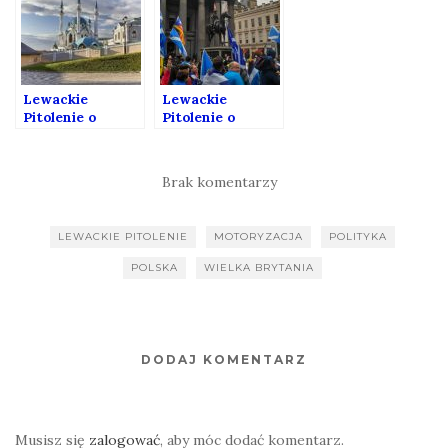
Lewackie
Lewackie
Pitolenie o
Pitolenie o
zamienianiu
dorastaniu na
kościołów na
emigracji i
meczety
szkockiej
Brak komentarzy
niepodległości.
LEWACKIE PITOLENIE
MOTORYZACJA
POLITYKA
POLSKA
WIELKA BRYTANIA
DODAJ KOMENTARZ
Musisz się
zalogować
, aby móc dodać komentarz.