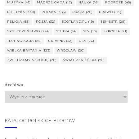
MUZYKA
(41)
MĄDRZE GADA
(17)
NAUKA
(16)
PODRÓŻE
(45)
POLITYKA
(440)
POLSKA
(485)
PRACA
(20)
PRAWO
(115)
RELIGIA
(59)
ROSJA
(32)
SCOTLAND.PL
(19)
SEMESTR
(29)
SPOŁECZEŃSTWO
(274)
STUDIA
(14)
STV
(10)
SZKOCJA
(71)
TECHNOLOGIA
(22)
UKRAINA
(32)
USA
(26)
WIELKA BRYTANIA
(123)
WROCŁAW
(20)
ZWIEDZAMY SZKOCJĘ
(20)
ŚWIAT ZZA KÓŁKA
(76)
Archiwa
KATALOG POLSKICH BLOGÓW