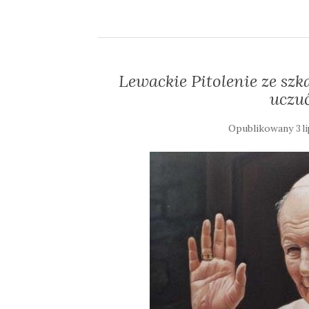
Lewackie Pitolenie ze sz
uczuć
Opublikowany
3 l