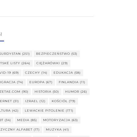
I
SURDYSTAN
(251)
BEZPIECZEŃSTWO
(53)
ITSKÉ LISTY
(264)
CIĘŻARÓWKI
(29)
VID-19
(69)
CZECHY
(14)
EDUKACJA
(58)
IGRACJA
(74)
EUROPA
(67)
FINLANDIA
(11)
ZETAE.COM
(90)
HISTORIA
(50)
HUMOR
(26)
TERNET
(31)
IZRAEL
(12)
KOŚCIÓŁ
(79)
LTURA
(42)
LEWACKIE PITOLENIE
(171)
BT
(34)
MEDIA
(85)
MOTORYZACJA
(63)
ZYCZNY ALFABET
(17)
MUZYKA
(41)