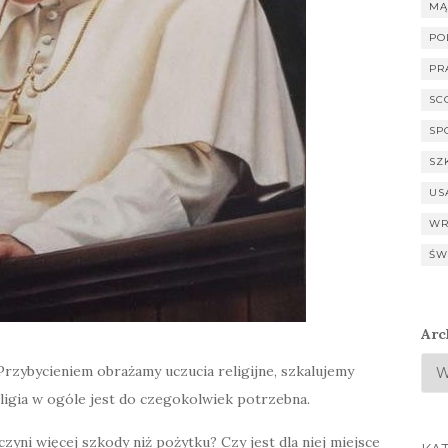
MĄ
PO
PR
SC
SP
SZ
US
WR
ŚW
Arc
zybycieniem obrażamy uczucia religijne, szkalujemy
eligia w ogóle jest do czegokolwiek potrzebna.
 czyni więcej szkody niż pożytku? Czy jest dla niej miejsce