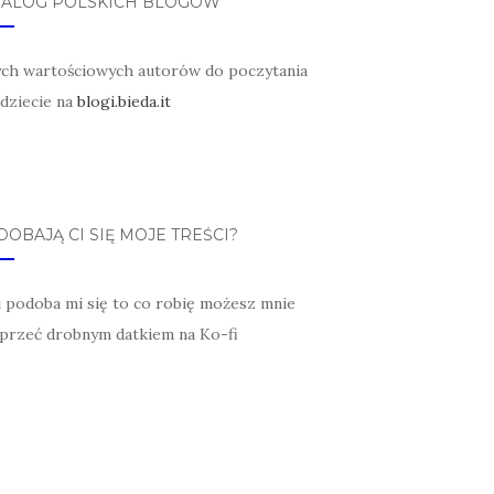
TALOG POLSKICH BLOGÓW
ych wartościowych autorów do poczytania
jdziecie na
blogi.bieda.it
OBAJĄ CI SIĘ MOJE TREŚCI?
li podoba mi się to co robię możesz mnie
przeć drobnym datkiem na Ko-fi