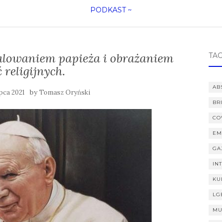
PODKAST
~
kalowaniem papieża i obrażaniem
TAG
 religijnych.
AB
by
ipca 2021
Tomasz Oryński
BR
CO
EM
GA
IN
KU
LG
MU