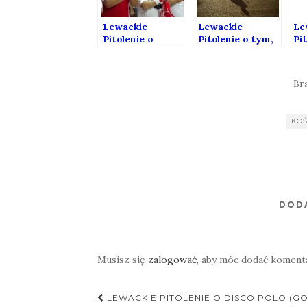
Lewackie
Lewackie
Le
Pitolenie o
Pitolenie o tym,
Pi
sporcie
jakie powinno
Po
być miasto, żeby
Mi
się w nim dobrze
Gr
Br
żyło.
KOŚ
DOD
Musisz się
zalogować
, aby móc dodać koment
Nawigacja
LEWACKIE PITOLENIE O DISCO POLO (G