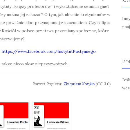
KA
 tytuły „księży profesorów” i wykształcenie seminaryjne?
 Czy można jej zakazać? O tym, jak ubranie kretynizmów w
Inn
wane poważnie albo przynajmniej z szacunkiem.
Czy religia
zna
 Kościół w polsce przetrwa przemiany społeczne, które
bserwujemy?
:
https://www.facebook.com/InstytutPustynnego
POD
 takze nieco slow nieprzyzwoitych.
Jeś
Portret Papieża:
Zbigniew Kotyłło
(CC 3.0)
wes