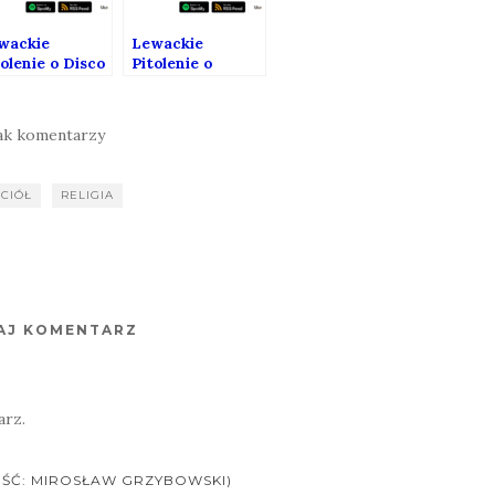
wackie
Lewackie
tolenie o Disco
Pitolenie o
lo (Gość:
Murzynie
rosław
zybowski)
ak komentarzy
CIÓŁ
RELIGIA
AJ KOMENTARZ
arz.
OŚĆ: MIROSŁAW GRZYBOWSKI)