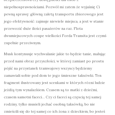
niepełnosprawnościami. Pozwól mi zatem że wyjaśnię Ci
pewną sprawę: główną zaletą transportu zbiorowego jest
jego efektywność: zajmuje niewiele miejsca, a jest w stanie
przewozić duże ilości pasażerów na raz. Flota
dwumiejscowych coupe wielkości Forda Transita jest czymś
zupełnie przeciwnym.
Musk kontynuuje wychwalanie jakie to będzie tanie, malując
przed nami obraz przyszłości, w której zamiast po prostu
pójść na przystanek tramwajowy wszyscy będziemy
zamawiali sobie pod dom te jego śmieszne taksówki. Ten
fragment ilustrowany jest scenkami w których rózni ludzie
jeżdżą tym wynalazkiem. Czasem są to matki z dziećmi,
czasem samotni faceci… Czy ci faceci są częscią tej samej
rodziny, tylko musieli jechać osobną taksówką, bo nie
zmieścili się do tej samej co ich żona z dzieckiem, bo jesteś