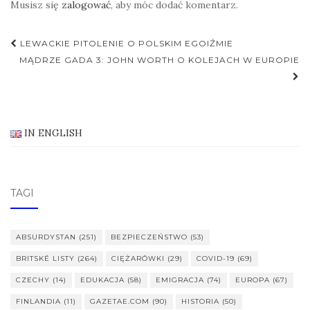
Musisz się
zalogować
, aby móc dodać komentarz.
Nawigacja
LEWACKIE PITOLENIE O POLSKIM EGOIŹMIE
postu
MĄDRZE GADA 3: JOHN WORTH O KOLEJACH W EUROPIE
IN ENGLISH
TAGI
ABSURDYSTAN
(251)
BEZPIECZEŃSTWO
(53)
BRITSKÉ LISTY
(264)
CIĘŻARÓWKI
(29)
COVID-19
(69)
CZECHY
(14)
EDUKACJA
(58)
EMIGRACJA
(74)
EUROPA
(67)
FINLANDIA
(11)
GAZETAE.COM
(90)
HISTORIA
(50)