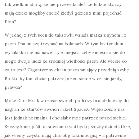
tak wielkim idiotą, że nie przewidziałeś, ze ludzie którzy
mają dzieci mogliby chcieć kiedyś gdzieś z nimi pojechać,
Elon?
W jednej z tych scen do taksówki wsiada matka z synem i z
psem. Psa muszą trzymać na kolanach. W tym kretyńskim
wynalazku nie ma nawet tyle miejsca, żeby zmieściło się do
niego dwoje ludzi ze średniej wielkości psem. Ale wiecie co
za to jest? Gigantyczny ekran przesłaniający przednią szybę.
Bo kto by tam chciał patrzeć przed siebie w czasie jazdy,
prawda?
Może Elon Musk w czasie swoich podróży brandzluje się do
nagrań ze startów swoich rakiet SpaceX. Większość z nas
jest jednak normalna, i chciałaby móc patrzeć przed siebie.
Szczególnie, jeśli taksówkami tymi będą jeździły dzieci które,
jak wiemy, często mają chorobę lokomocyjną – a patrzenie