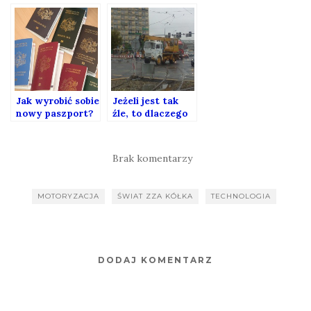
Muska i
jak naprawić
cięzarówkach
social media i
przyszłości.
dlaczego nie
przez oddanie
ich w ręce Elona
Muska
Jak wyrobić sobie
Jeżeli jest tak
nowy paszport?
źle, to dlaczego
jest tak dobrze?
Brak komentarzy
MOTORYZACJA
ŚWIAT ZZA KÓŁKA
TECHNOLOGIA
DODAJ KOMENTARZ