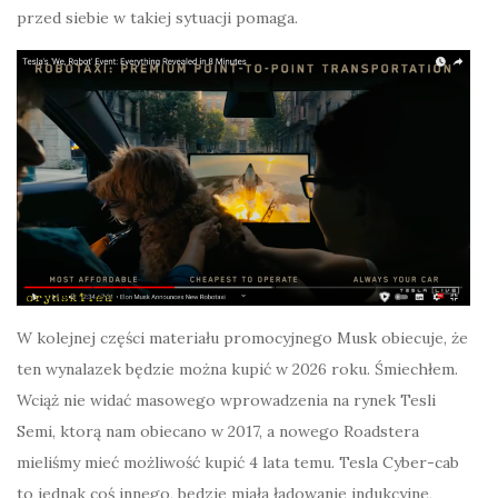
przed siebie w takiej sytuacji pomaga.
W kolejnej części materiału promocyjnego Musk obiecuje, że
ten wynalazek będzie można kupić w 2026 roku. Śmiechłem.
Wciąż nie widać masowego wprowadzenia na rynek Tesli
Semi, ktorą nam obiecano w 2017, a nowego Roadstera
mieliśmy mieć możliwość kupić 4 lata temu. Tesla Cyber-cab
to jednak coś innego, będzie miała ładowanie indukcyjne,