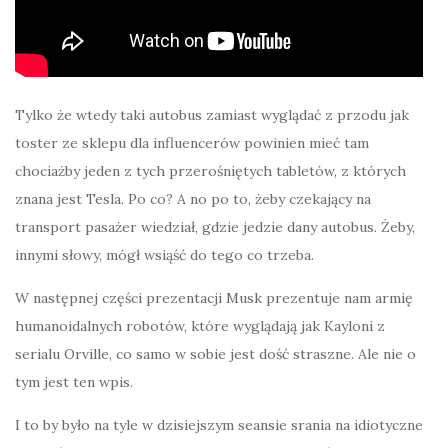
Tylko że wtedy taki autobus zamiast wyglądać z przodu jak
toster ze sklepu dla influencerów powinien mieć tam
chociażby jeden z tych przerośniętych tabletów, z których
znana jest Tesla. Po co? A no po to, żeby czekający na
transport pasażer wiedział, gdzie jedzie dany autobus. Żeby,
innymi słowy, mógł wsiąść do tego co trzeba.
W następnej części prezentacji Musk prezentuje nam armię
humanoidalnych robotów, które wyglądają jak Kayloni z
serialu Orville, co samo w sobie jest dość straszne. Ale nie o
tym jest ten wpis.
I to by było na tyle w dzisiejszym seansie srania na idiotyczne