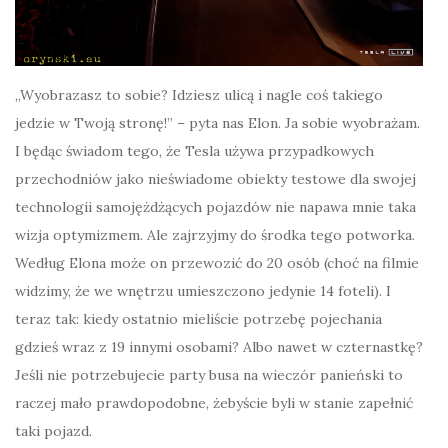
„Wyobrazasz to sobie? Idziesz ulicą i nagle coś takiego
jedzie w Twoją stronę!” – pyta nas Elon. Ja sobie wyobrażam.
I będąc świadom tego, że Tesla używa przypadkowych
przechodniów jako nieświadome obiekty testowe dla swojej
technologii samojężdżących pojazdów nie napawa mnie taka
wizja optymizmem. Ale zajrzyjmy do środka tego potworka.
Według Elona może on przewozić do 20 osób (choć na filmie
widzimy, że we wnętrzu umieszczono jedynie 14 foteli). I
teraz tak: kiedy ostatnio mieliście potrzebę pojechania
gdzieś wraz z 19 innymi osobami? Albo nawet w czternastkę?
Jeśli nie potrzebujecie party busa na wieczór panieński to
raczej mało prawdopodobne, żebyście byli w stanie zapełnić
taki pojazd.