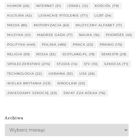
HUMOR
(26)
INTERNET
(31)
IZRAEL
(12)
KOŚCIÓŁ
(79)
KULTURA
(42)
LEWACKIE PITOLENIE
(171)
LGBT
(34)
MEDIA
(85)
MOTORYZACJA
(63)
MUZYCZNY ALFABET
(17)
MUZYKA
(41)
MĄDRZE GADA
(17)
NAUKA
(16)
PODRÓŻE
(45)
POLITYKA
(440)
POLSKA
(485)
PRACA
(20)
PRAWO
(115)
RELIGIA
(59)
ROSJA
(32)
SCOTLAND.PL
(19)
SEMESTR
(29)
SPOŁECZEŃSTWO
(274)
STUDIA
(14)
STV
(10)
SZKOCJA
(71)
TECHNOLOGIA
(22)
UKRAINA
(32)
USA
(26)
WIELKA BRYTANIA
(123)
WROCŁAW
(20)
ZWIEDZAMY SZKOCJĘ
(20)
ŚWIAT ZZA KÓŁKA
(76)
Archiwa