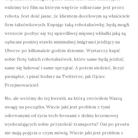
widzimy też film na którym wnętrze odkurzane jest przez
robota. Jest dość jasne, że klientem docelowym są właściciele
firm taksówkowych. Kupując taką robotaksówkę, będą mogli
wreszcie pozbyc się tej upierdliwej mięsnej wkładki jaką są
opłacani poniżej stawki minimalnej imigranci jeżdżący na
Uberze po kilkanaście godzin dziennie. Wystarczy kupić
sobie flotę takich robotaksówek, które same będą jeździć,
same się ładować i same sprzątać. A potem siedzieć, liczyć
pieniądze, i pisać bzdury na Twitterze, jak Ojciec
Przejmowaciciel.
No, ale wróćmy do tej kwestii, na którą zwróciłem Waszą
uwagę na początku. Wiecie jaki jest problem z tymi
oderwanymi od życia tech-brosami z doliny krzemowej
wyobrażających sobie przyszłość transportu? Oni po prostu
nie mają pojęcia o czym mówią. Wiecie jaki jest problem z