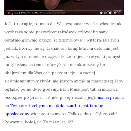
Jeśli to drugie, to mam dla Was wspaniałe wieści: własnie tak
wyobraża sobie przyszłość taksówek człowiek znany
ostatnio głownie z tego, że zdemolował Twittera. Dla tych
jednak, którzy nie są, tak jak on, kompletnymi debilami jest
już w tym momencie oczywiste, że to jest kretyński pomysł i
moglibyśmy na tym skończyć. Ale nie skończymy, bo
obejrzałem dla Was całą prezentację – a raczej
siedmiominutowy skrót, nie jestem aż takim masochistą żeby
oglądać pełne dwie godziny, Elon Musk jest tak krindżową
osobą, że po prostu… A nie, przepraszam, jego
mama prosiła
na Twitterze, żeby mu nie dokuczać bo jest trochę
upośledzony
, więc zostawmy to. Tylko jedno… Cyber-cab?
Poważnie, koleś, ile Ty masz lat, 12?