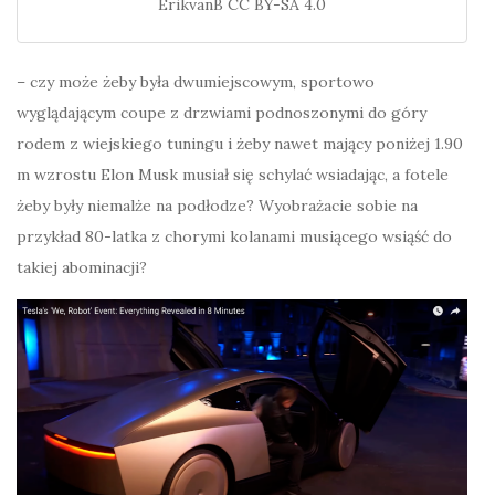
ErikvanB CC BY-SA 4.0
– czy może żeby była dwumiejscowym, sportowo
wyglądającym coupe z drzwiami podnoszonymi do góry
rodem z wiejskiego tuningu i żeby nawet mający poniżej 1.90
m wzrostu Elon Musk musiał się schylać wsiadając, a fotele
żeby były niemalże na podłodze? Wyobrażacie sobie na
przykład 80-latka z chorymi kolanami musiącego wsiąść do
takiej abominacji?