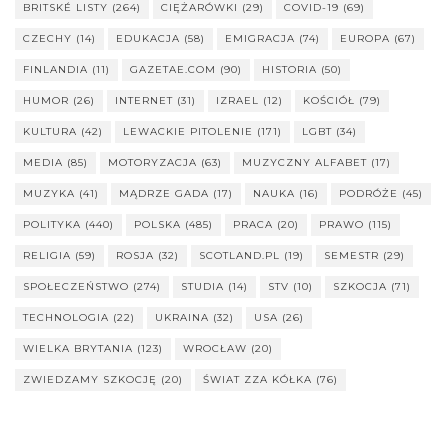
BRITSKÉ LISTY
(264)
CIĘŻARÓWKI
(29)
COVID-19
(69)
CZECHY
(14)
EDUKACJA
(58)
EMIGRACJA
(74)
EUROPA
(67)
FINLANDIA
(11)
GAZETAE.COM
(90)
HISTORIA
(50)
HUMOR
(26)
INTERNET
(31)
IZRAEL
(12)
KOŚCIÓŁ
(79)
KULTURA
(42)
LEWACKIE PITOLENIE
(171)
LGBT
(34)
MEDIA
(85)
MOTORYZACJA
(63)
MUZYCZNY ALFABET
(17)
MUZYKA
(41)
MĄDRZE GADA
(17)
NAUKA
(16)
PODRÓŻE
(45)
POLITYKA
(440)
POLSKA
(485)
PRACA
(20)
PRAWO
(115)
RELIGIA
(59)
ROSJA
(32)
SCOTLAND.PL
(19)
SEMESTR
(29)
SPOŁECZEŃSTWO
(274)
STUDIA
(14)
STV
(10)
SZKOCJA
(71)
TECHNOLOGIA
(22)
UKRAINA
(32)
USA
(26)
WIELKA BRYTANIA
(123)
WROCŁAW
(20)
ZWIEDZAMY SZKOCJĘ
(20)
ŚWIAT ZZA KÓŁKA
(76)