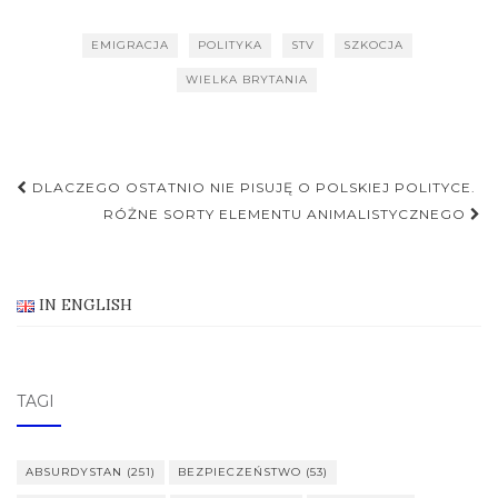
polska
społecznośc w
Szkocji
EMIGRACJA
POLITYKA
STV
SZKOCJA
WIELKA BRYTANIA
Nawigacja
DLACZEGO OSTATNIO NIE PISUJĘ O POLSKIEJ POLITYCE.
postu
RÓŻNE SORTY ELEMENTU ANIMALISTYCZNEGO
IN ENGLISH
TAGI
ABSURDYSTAN
(251)
BEZPIECZEŃSTWO
(53)