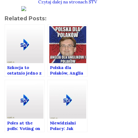
Czytaj dalej na stronach STV
Related Posts:
Szkocja to
Polska dla
ostatnio jedno z
Polaków, Anglia
lepszych miejsc
dla Anglików i
na bycie
Polaków
Polakiem
Poles at the
Niewidzialni
polls: Voting on
Polacy: Jak
two passports
zmienia się