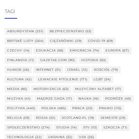
TAGI
ABSURDYSTAN
(251)
BEZPIECZEŃSTWO
(53)
BRITSKÉ LISTY
(264)
CIĘŻARÓWKI
(29)
COVID-19
(69)
CZECHY
(14)
EDUKACJA
(58)
EMIGRACJA
(74)
EUROPA
(67)
FINLANDIA
(11)
GAZETAE.COM
(90)
HISTORIA
(50)
HUMOR
(26)
INTERNET
(31)
IZRAEL
(12)
KOŚCIÓŁ
(79)
KULTURA
(42)
LEWACKIE PITOLENIE
(171)
LGBT
(34)
MEDIA
(85)
MOTORYZACJA
(63)
MUZYCZNY ALFABET
(17)
MUZYKA
(41)
MĄDRZE GADA
(17)
NAUKA
(16)
PODRÓŻE
(45)
POLITYKA
(440)
POLSKA
(485)
PRACA
(20)
PRAWO
(115)
RELIGIA
(59)
ROSJA
(32)
SCOTLAND.PL
(19)
SEMESTR
(29)
SPOŁECZEŃSTWO
(274)
STUDIA
(14)
STV
(10)
SZKOCJA
(71)
TECHNOLOGIA
(22)
UKRAINA
(32)
USA
(26)