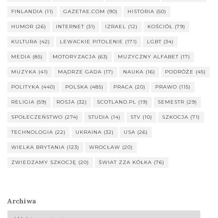
FINLANDIA
(11)
GAZETAE.COM
(90)
HISTORIA
(50)
HUMOR
(26)
INTERNET
(31)
IZRAEL
(12)
KOŚCIÓŁ
(79)
KULTURA
(42)
LEWACKIE PITOLENIE
(171)
LGBT
(34)
MEDIA
(85)
MOTORYZACJA
(63)
MUZYCZNY ALFABET
(17)
MUZYKA
(41)
MĄDRZE GADA
(17)
NAUKA
(16)
PODRÓŻE
(45)
POLITYKA
(440)
POLSKA
(485)
PRACA
(20)
PRAWO
(115)
RELIGIA
(59)
ROSJA
(32)
SCOTLAND.PL
(19)
SEMESTR
(29)
SPOŁECZEŃSTWO
(274)
STUDIA
(14)
STV
(10)
SZKOCJA
(71)
TECHNOLOGIA
(22)
UKRAINA
(32)
USA
(26)
WIELKA BRYTANIA
(123)
WROCŁAW
(20)
ZWIEDZAMY SZKOCJĘ
(20)
ŚWIAT ZZA KÓŁKA
(76)
Archiwa