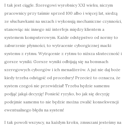
I tak jest ciągle. Szeregowi wyrobnicy XXI wieku, niczym
pracownicy przy taśmie sprzed 100 albo i więcej lat, siedzą
ze słuchawkami na uszach i wykonują mechaniczne czynności,
stanowiąc nic innego niż interfejs między klientem a
systemem komputerowym. Każde odstępstwo od normy to
zaburzenie płynności, to wytracenie cyborgicznej macki
systemu z rytmu. Wytrącenie z rytmu to niższa skuteczność i
gorsze wyniki. Gorsze wyniki odbijają się na bonusach
szeregowych cyborgów i ich menadżerów. A już nie daj boże
kiedy trzeba odstąpić od procedury! Przecież to oznacza, że
system czegoś nie przewidział! Trzeba będzie samemu
podjąć jakąś decyzję! Ponieść ryzyko, bo jak się decyzję
podejmie samemu to nie będzie można zwalić konsekwencji
ewentualnego błędu na system!
I tak powoli wszyscy, na każdym kroku, zmuszani jesteśmy na