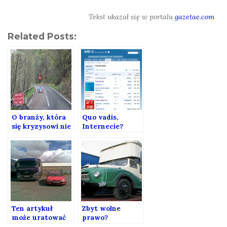
Tekst ukazał się w portalu
gazetae.com
Related Posts:
O branży, która
Quo vadis,
się kryzysowi nie
Internecie?
kłaniała
Ten artykuł
Zbyt wolne
może uratować
prawo?
ci życie