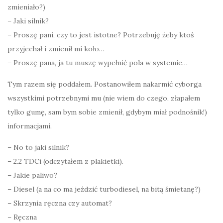
zmieniało?)
– Jaki silnik?
– Proszę pani, czy to jest istotne? Potrzebuję żeby ktoś
przyjechał i zmienił mi koło…
– Proszę pana, ja tu muszę wypełnić pola w systemie…
Tym razem się poddałem. Postanowiłem nakarmić cyborga
wszystkimi potrzebnymi mu (nie wiem do czego, złapałem
tylko gumę, sam bym sobie zmienił, gdybym miał podnośnik!)
informacjami.
– No to jaki silnik?
– 2.2 TDCi (odczytałem z plakietki).
– Jakie paliwo?
– Diesel (a na co ma jeździć turbodiesel, na bitą śmietanę?)
– Skrzynia ręczna czy automat?
– Ręczna