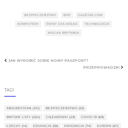
BEZPIECZEŃSTWO
BHP
GAZETAE.COM
KOMPUTERY
ŚWIAT ZZA KÓŁKA
TECHNOLOGIA
WIELKA BRYTANIA
Nawigacja
JAK WYROBIĆ SOBIE NOWY PASZPORT?
postu
PRZEPROWADZKI
TAGI
ABSURDYSTAN
(251)
BEZPIECZEŃSTWO
(53)
BRITSKÉ LISTY
(264)
CIĘŻARÓWKI
(29)
COVID-19
(69)
CZECHY
(14)
EDUKACJA
(58)
EMIGRACJA
(74)
EUROPA
(67)