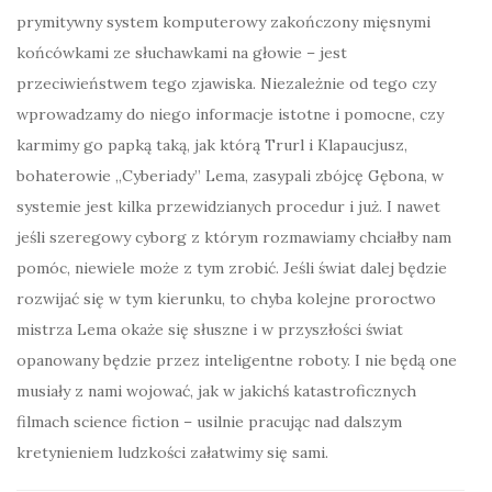
prymitywny system komputerowy zakończony mięsnymi
końcówkami ze słuchawkami na głowie – jest
przeciwieństwem tego zjawiska. Niezależnie od tego czy
wprowadzamy do niego informacje istotne i pomocne, czy
karmimy go papką taką, jak którą Trurl i Klapaucjusz,
bohaterowie „Cyberiady” Lema, zasypali zbójcę Gębona, w
systemie jest kilka przewidzianych procedur i już. I nawet
jeśli szeregowy cyborg z którym rozmawiamy chciałby nam
pomóc, niewiele może z tym zrobić. Jeśli świat dalej będzie
rozwijać się w tym kierunku, to chyba kolejne proroctwo
mistrza Lema okaże się słuszne i w przyszłości świat
opanowany będzie przez inteligentne roboty. I nie będą one
musiały z nami wojować, jak w jakichś katastroficznych
filmach science fiction – usilnie pracując nad dalszym
kretynieniem ludzkości załatwimy się sami.