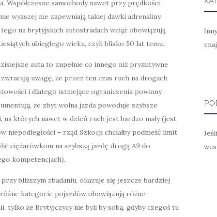
KA
a. Współczesne samochody nawet przy prędkości
ie wyższej nie zapewniają takiej dawki adrenaliny.
ego na brytyjskich autostradach wciąż obowiązują
Inn
esiątych ubiegłego wieku, czyli blisko 50 lat temu.
zna
dzisiejsze auta to zupełnie co innego niż prymitywne
k zwracają uwagę, że przez ten czas ruch na drogach
towości i dlatego istniejące ograniczenia powinny
POD
gumentują, że zbyt wolna jazda powoduje szybsze
gi, na których nawet w dzień ruch jest bardzo mały (jest
niepodległości – rząd Szkocji chciałby podnieść limit
Jeś
olić ciężarówkom na szybszą jazdę drogą A9 do
wes
 jego kompetencjach).
zy bliższym zbadaniu, okazuje się jeszcze bardziej
e, różne kategorie pojazdów obowiązują różne
i, tylko że Brytyjczycy nie byli by sobą, gdyby czegoś tu