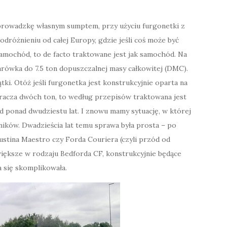
zeprowadzkę własnym sumptem, przy użyciu furgonetki z
dróżnieniu od całej Europy, gdzie jeśli coś może być
amochód, to de facto traktowane jest jak samochód. Na
arówka do 7.5 ton dopuszczalnej masy całkowitej (DMC).
ątki. Otóż jeśli furgonetka jest konstrukcyjnie oparta na
acza dwóch ton, to według przepisów traktowana jest
od ponad dwudziestu lat. I znowu mamy sytuację, w której
ików. Dwadzieścia lat temu sprawa była prosta – po
ustina Maestro czy Forda Couriera (czyli przód od
 większe w rodzaju Bedforda CF, konstrukcyjnie będące
a się skomplikowała.