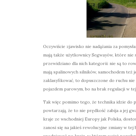
Oczywiście zjawisko nie nadążania za pomysł
mają także użytkownicy Segwayów, które nie 
przewidziano dla nich kategorii: nie są to ro
mają spalinowych silników, samochodem też j
zaklasyfikować, to dopuszczone do ruchu nie b
pojazdem parowym, bo na brak regulacji w tej
Tak więc pomimo tego, że technika idzie do
powtarzają, że to nie prędkość zabija a jej g
kraje ze wschodniej Europy jak Polska, dosto
zanosi się na jakieś rewolucyjne zmiany w te