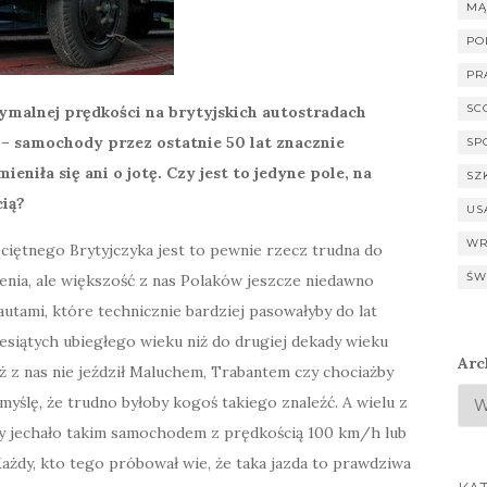
MĄ
PO
PR
SC
ymalnej prędkości na brytyjskich autostradach
 – samochody przez ostatnie 50 lat znacznie
SP
niła się ani o jotę. Czy jest to jedyne pole, na
SZ
cią?
US
WR
ciętnego Brytyjczyka jest to pewnie rzecz trudna do
ŚW
nia, ale większość z nas Polaków jeszcze niedawno
 autami, które technicznie bardziej pasowałyby do lat
esiątych ubiegłego wieku niż do drugiej dekady wieku
Arc
ż z nas nie jeździł Maluchem, Trabantem czy chociażby
myślę, że trudno byłoby kogoś takiego znaleźć. A wielu z
py jechało takim samochodem z prędkością 100 km/h lub
Każdy, kto tego próbował wie, że taka jazda to prawdziwa