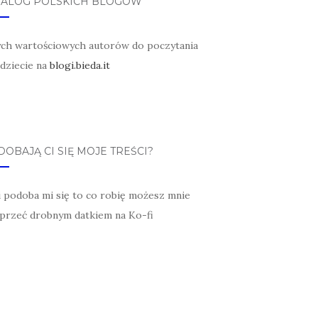
TALOG POLSKICH BLOGÓW
ych wartościowych autorów do poczytania
jdziecie na
blogi.bieda.it
OBAJĄ CI SIĘ MOJE TREŚCI?
li podoba mi się to co robię możesz mnie
przeć drobnym datkiem na Ko-fi