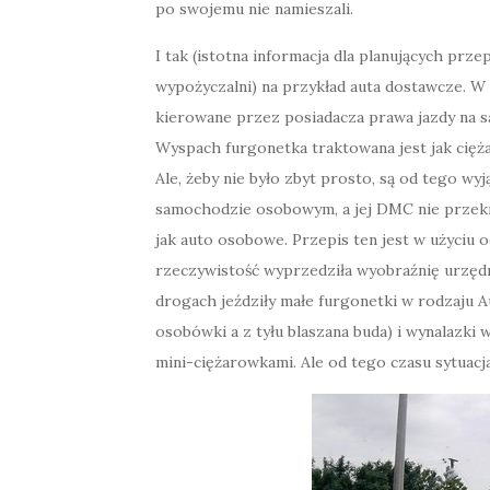
po swojemu nie namieszali.
I tak (istotna informacja dla planujących pr
wypożyczalni) na przykład auta dostawcze. W o
kierowane przez posiadacza prawa jazdy na s
Wyspach furgonetka traktowana jest jak cięż
Ale, żeby nie było zbyt prosto, są od tego wyj
samochodzie osobowym, a jej DMC nie przekr
jak auto osobowe. Przepis ten jest w użyciu 
rzeczywistość wyprzedziła wyobraźnię urzędn
drogach jeździły małe furgonetki w rodzaju A
osobówki a z tyłu blaszana buda) i wynalazki
mini-ciężarowkami. Ale od tego czasu sytuacj