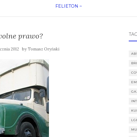
FELIETON
~
wolne prawo?
TAG
by
cznia 2012
Tomasz Oryński
AB
BR
CO
EM
GA
IN
KU
LG
MU