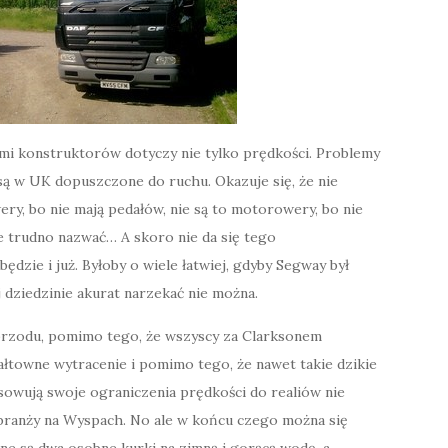
ami konstruktorów dotyczy nie tylko prędkości. Problemy
są w UK dopuszczone do ruchu. Okazuje się, że nie
wery, bo nie mają pedałów, nie są to motorowery, bo nie
e trudno nazwać… A skoro nie da się tego
ędzie i już. Byłoby o wiele łatwiej, gdyby Segway był
 dziedzinie akurat narzekać nie można.
 przodu, pomimo tego, że wszyscy za Clarksonem
wałtowne wytracenie i pomimo tego, że nawet takie dzikie
sowują swoje ograniczenia prędkości do realiów nie
j branży na Wyspach. No ale w końcu czego można się