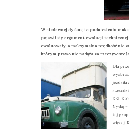
W niedawnej dyskusji o podniesieniu maks
pojawił się argument ewolucji technicznej
ewoluowały, a maksymalna prędkość nie zmie
którym prawo nie nadąża za rzeczywistoś
Dla prze
wyobraże
jeździła
sześćdzi
XXI. Któ
Nyską – 
tej gru
więcej! 