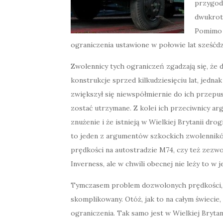
przygod
dwukrotn
Pomimo t
ograniczenia ustawione w połowie lat sześćdzi
Zwolennicy tych ograniczeń zgadzają się, że 
konstrukcje sprzed kilkudziesięciu lat, jedna
zwiększył się niewspółmiernie do ich przepus
zostać utrzymane. Z kolei ich przeciwnicy ar
znużenie i że istnieją w Wielkiej Brytanii dro
to jeden z argumentów szkockich zwolenników 
prędkości na autostradzie M74, czy też zezw
Inverness, ale w chwili obecnej nie leży to w
Tymczasem problem dozwolonych prędkości, pr
skomplikowany. Otóż, jak to na całym świeci
ograniczenia. Tak samo jest w Wielkiej Brytani