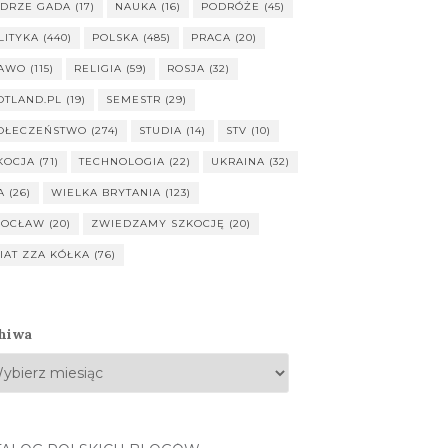
DRZE GADA
(17)
NAUKA
(16)
PODRÓŻE
(45)
LITYKA
(440)
POLSKA
(485)
PRACA
(20)
AWO
(115)
RELIGIA
(59)
ROSJA
(32)
OTLAND.PL
(19)
SEMESTR
(29)
OŁECZEŃSTWO
(274)
STUDIA
(14)
STV
(10)
KOCJA
(71)
TECHNOLOGIA
(22)
UKRAINA
(32)
A
(26)
WIELKA BRYTANIA
(123)
OCŁAW
(20)
ZWIEDZAMY SZKOCJĘ
(20)
IAT ZZA KÓŁKA
(76)
hiwa