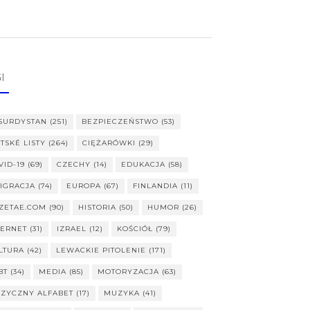
I
SURDYSTAN
(251)
BEZPIECZEŃSTWO
(53)
ITSKÉ LISTY
(264)
CIĘŻARÓWKI
(29)
VID-19
(69)
CZECHY
(14)
EDUKACJA
(58)
IGRACJA
(74)
EUROPA
(67)
FINLANDIA
(11)
ZETAE.COM
(90)
HISTORIA
(50)
HUMOR
(26)
TERNET
(31)
IZRAEL
(12)
KOŚCIÓŁ
(79)
LTURA
(42)
LEWACKIE PITOLENIE
(171)
BT
(34)
MEDIA
(85)
MOTORYZACJA
(63)
ZYCZNY ALFABET
(17)
MUZYKA
(41)