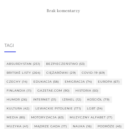
Brak komentarzy
TAGI
ABSURDYSTAN
(251)
BEZPIECZEŃSTWO
(53)
BRITSKÉ LISTY
(264)
CIĘŻARÓWKI
(29)
COVID-19
(69)
CZECHY
(14)
EDUKACJA
(58)
EMIGRACJA
(74)
EUROPA
(67)
FINLANDIA
(11)
GAZETAE.COM
(90)
HISTORIA
(50)
HUMOR
(26)
INTERNET
(31)
IZRAEL
(12)
KOŚCIÓŁ
(79)
KULTURA
(42)
LEWACKIE PITOLENIE
(171)
LGBT
(34)
MEDIA
(85)
MOTORYZACJA
(63)
MUZYCZNY ALFABET
(17)
MUZYKA
(41)
MĄDRZE GADA
(17)
NAUKA
(16)
PODRÓŻE
(45)