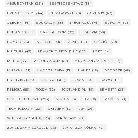
ABSURDYSTAN
(251)
BEZPIECZEŃSTWO
(53)
BRITSKÉ LISTY
(264)
CIĘŻARÓWKI
(29)
COVID-19
(69)
CZECHY
(14)
EDUKACJA
(58)
EMIGRACJA
(74)
EUROPA
(67)
FINLANDIA
(11)
GAZETAE.COM
(90)
HISTORIA
(50)
HUMOR
(26)
INTERNET
(31)
IZRAEL
(12)
KOŚCIÓŁ
(79)
KULTURA
(42)
LEWACKIE PITOLENIE
(171)
LGBT
(34)
MEDIA
(85)
MOTORYZACJA
(63)
MUZYCZNY ALFABET
(17)
MUZYKA
(41)
MĄDRZE GADA
(17)
NAUKA
(16)
PODRÓŻE
(45)
POLITYKA
(440)
POLSKA
(485)
PRACA
(20)
PRAWO
(115)
RELIGIA
(59)
ROSJA
(32)
SCOTLAND.PL
(19)
SEMESTR
(29)
SPOŁECZEŃSTWO
(274)
STUDIA
(14)
STV
(10)
SZKOCJA
(71)
TECHNOLOGIA
(22)
UKRAINA
(32)
USA
(26)
WIELKA BRYTANIA
(123)
WROCŁAW
(20)
ZWIEDZAMY SZKOCJĘ
(20)
ŚWIAT ZZA KÓŁKA
(76)