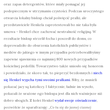
oraz zapas detergentów, które miały pomagać jej
podopiecznym w utrzymaniu czystości. Podczas uroczystego
otwarcia lokalny biskup chciał poświęcić pralki, ale
przedstawiciele Henkela zaprotestowali bo nie taka była
umowa – Henkel chce zachować neutralność religijną. W
rezultacie biskup strzelił focha i poszedł do domu, co
doprowadziło do oburzenia katolickich publicystów i
mediów do jakiego w innym przypadku potrzebowalibyśmy
zapewne ujawnienia co najmniej 800 nowych przypadków
kościelnej pedofilii. Towarzystwo także uniosło się honorem
i powiedziało, że skoro tak, to pieprzyć bezdomnych i
niech
się Henkel wypcha tymi swoimi pralkami
. Niby, że musieli
pokazać jacy są katoliccy. I faktycznie, ładnie im wyszło,
pokazali że urażone ego biskupa jest dla nich ważniejsze niż
dobro ubogich. Z kolei Henkel
wydał swoje oświadczenie
,
pozwólcie że sparafrazuję: „
Co tu się do jasnej ciasnej