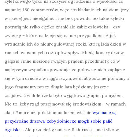
żyletkowego tylko na szczycie ogrodzenia o wysokości co
najmniej 180 centymetrów, więc rozkładanie ich na ziemi (czy
w rzece) jest nieelgalne. I nie bez powodu, bo takie żyletki
potrafią nie tylko ciężko zranić ale zabić człowieka – czy
zwierzę – które nadzieje się na nie przypadkiem. A już
wrzucanie ich do nieuregulowanej rzeki, którą lada dzień w
ramach wiosennych roztopów spływać bedą konary drzew,
gałęzie i inne niesione rwącym prądem przedmioty, co w
najlepszym wypadku spowoduje, że połowa z nich zaplącze
się w tym drucie a w najgorszym, że drut zostanie porwany a
jego fragmenty przez długie lata będziemy jeszcze
znajdować w dole rzeki było wyjątkowo głupim pomysłem.
Nie to, żeby rząd przejmował się środowiskiem – w ramach
akcji #muremzapolskimmundurem właśnie
wycinane są
przydrożne drzewa, żeby żołnierze mogli sobie palić
ogniska
… Ale przecież granica z Białorusią – nie tylko w