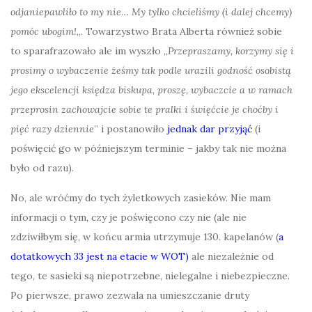
odjaniepawliło to my nie… My tylko chcieliśmy (i dalej chcemy)
pomóc ubogim!
„. Towarzystwo Brata Alberta również sobie
to sparafrazowało ale im wyszło „
Przepraszamy, korzymy się i
prosimy o wybaczenie żeśmy tak podle urazili godność osobistą
jego ekscelencji księdza biskupa, proszę, wybaczcie a w ramach
przeprosin zachowajcie sobie te pralki i święćcie je choćby i
pięć razy dziennie
” i postanowiło
jednak dar przyjąć
(i
poświęcić go w późniejszym terminie – jakby tak nie można
było od razu).
No, ale wróćmy do tych żyletkowych zasieków. Nie mam
informacji o tym, czy je poświęcono czy nie (ale nie
zdziwiłbym się, w końcu armia utrzymuje 130. kapelanów (
a
dotatkowych 33 jest na etacie w WOT)
ale niezależnie od
tego, te sasieki są niepotrzebne, nielegalne i niebezpieczne.
Po pierwsze, prawo zezwala na umieszczanie druty