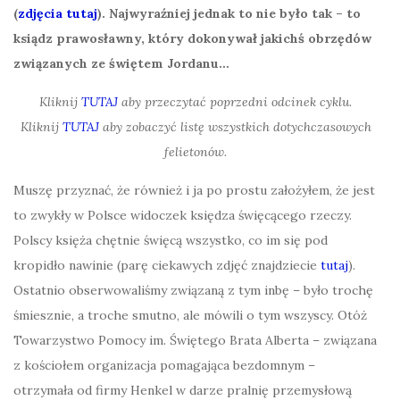
(
zdjęcia tutaj
). Najwyraźniej jednak to nie było tak – to
ksiądz prawosławny, który dokonywał jakichś obrzędów
związanych ze świętem Jordanu…
Kliknij
TUTAJ
aby przeczytać poprzedni odcinek cyklu.
Kliknij
TUTAJ
aby zobaczyć listę wszystkich dotychczasowych
felietonów.
Muszę przyznać, że również i ja po prostu założyłem, że jest
to zwykły w Polsce widoczek księdza święcącego rzeczy.
Polscy księża chętnie święcą wszystko, co im się pod
kropidło nawinie (parę ciekawych zdjęć znajdziecie
tutaj
).
Ostatnio obserwowaliśmy związaną z tym inbę – było trochę
śmiesznie, a troche smutno, ale mówili o tym wszyscy. Otóż
Towarzystwo Pomocy im. Świętego Brata Alberta – związana
z kościołem organizacja pomagająca bezdomnym –
otrzymała od firmy Henkel w darze pralnię przemysłową