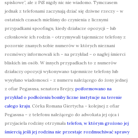
spiskowe”, ale z PiS nigdy nic nie wiadomo. Tymczasem
jednak z telefonami zaczynają dziać się dziwne rzeczy – w
ostatnich czasach mieliśmy do czynienia z licznymi
przypadkami spoofingu, kiedy działacze opozycji – lub
członkowie ich rodzin – otrzymywali tajemnicze telefony z
pozornie znanych sobie numerów w których nieznani
rozmówcy informowali ich – na przykład – o nagłej śmierci
bliskich im osób. W innych przypadkach to z numerów
działaczy opozycji wykonywano tajemnicze telefony lub
wysyłano wiadomosci – z numeru należącego do żony jednej
z ofiar Pegasusa, senatora Brejzy,
poiformowano na
przykład o podłożeniu bomby liczne instytucje na terenie
całego kraju
. Córka Romana Giertycha – kolejnej z ofiar
Pegasusa – z telefonu należącego do adwokata jej ojca i
przyjaciela rodziny otrzymała
telefon, w którym grożono jej
śmiercią jeśli jej rodzina nie przestaje rozdmuchiwać sprawy