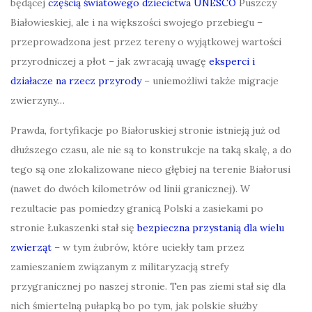
będącej
częścią światowego dziecictwa UNESCO
Puszczy
Białowieskiej, ale i na większości swojego przebiegu –
przeprowadzona jest przez tereny o wyjątkowej wartości
przyrodniczej a płot – jak zwracają uwagę
eksperci i
działacze na rzecz przyrody
– uniemożliwi także migracje
zwierzyny…
Prawda, fortyfikacje po Białoruskiej stronie istnieją już od
dłuższego czasu, ale nie są to konstrukcje na taką skalę, a do
tego są one zlokalizowane nieco głębiej na terenie Białorusi
(nawet do dwóch kilometrów od linii granicznej). W
rezultacie pas pomiedzy granicą Polski a zasiekami po
stronie Łukaszenki stał się
bezpieczna przystanią dla wielu
zwierząt
– w tym żubrów, które uciekły tam przez
zamieszaniem związanym z militaryzacją strefy
przygranicznej po naszej stronie. Ten pas ziemi stał się dla
nich śmiertelną pułapką bo po tym, jak polskie służby