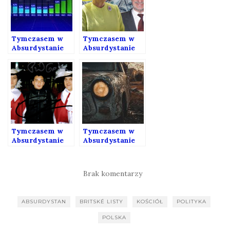
Tymczasem w
Tymczasem w
Absurdystanie
Absurdystanie
180
158
Tymczasem w
Tymczasem w
Absurdystanie
Absurdystanie
151
106
Brak komentarzy
ABSURDYSTAN
BRITSKÉ LISTY
KOŚCIÓŁ
POLITYKA
POLSKA