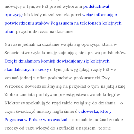
mówiący o tym, że PiS przed wyborami
podsłuchiwał
opozycję
lub kiedy niezależni eksperci
wciąż informują o
potwierdzeniu ataków Pegasusem na telefonach kolejnych
ofiar,
przychodzi czas na działanie.
Na razie jednak za działanie wzięła się opozycja, która w
Senacie stworzyła komisję zajmującą się sprawą podsłuchów.
Dzięki działaniom komisji dowiadujemy się kolejnych
skandalicznych rzeczy
o tym, jak wyglądają rządy PiS – z
zeznań jednej z ofiar podsłuchów, prokuratorki Ewy
Wrzosek, dowiedzieliśmy się na przykład o tym, na jaką skalę
Ziobro zamiata pod dywan przestępstwa swoich kolegów.
Niektórzy spekulują że rząd także wziął się do działania – o
czym świadczyć miałaby nagła śmierć
człowieka, który
Pegasusa w Polsce wprowadzał
– normalnie można by takie
rzeczy od razu włożyć do szufladki z napisem „teorie