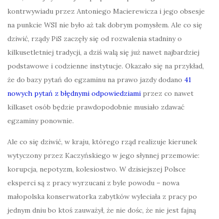
kontrwywiadu przez Antoniego Macierewicza i jego obsesje
na punkcie WSI nie było aż tak dobrym pomysłem. Ale co się
dziwić, rządy PiS zaczęły się od rozwalenia stadniny o
kilkusetletniej tradycji, a dziś walą się już nawet najbardziej
podstawowe i codzienne instytucje. Okazało się na przykład,
że do bazy pytań do egzaminu na prawo jazdy dodano
41
nowych pytań z błędnymi odpowiedziami
przez co nawet
kilkaset osób będzie prawdopodobnie musiało zdawać
egzaminy ponownie.
Ale co się dziwić, w kraju, którego rząd realizuje kierunek
wytyczony przez Kaczyńskiego w jego słynnej przemowie:
korupcja, nepotyzm, kolesiostwo. W dzisiejszej Polsce
eksperci są z pracy wyrzucani z byle powodu – nowa
małopolska konserwatorka zabytków wyleciała z pracy po
jednym dniu bo ktoś zauważył, że nie dośc, że nie jest fajną