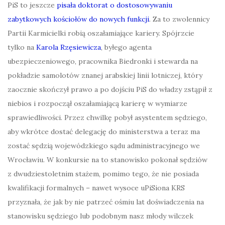
PiS to jeszcze
pisała doktorat o dostosowywaniu
zabytkowych kościołów do nowych funkcji
. Za to zwolennicy
Partii Karmicielki robią oszałamiające kariery. Spójrzcie
tylko na
Karola Rzęsiewicza
, byłego agenta
ubezpieczeniowego, pracownika Biedronki i stewarda na
pokładzie samolotów znanej arabskiej linii lotniczej, który
zaocznie skończył prawo a po dojściu PiS do władzy zstąpił z
niebios i rozpoczął oszałamiającą karierę w wymiarze
sprawiedliwości. Przez chwilkę pobył asystentem sędziego,
aby wkrótce dostać delegację do ministerstwa a teraz ma
zostać sędzią wojewódzkiego sądu administracyjnego we
Wrocławiu. W konkursie na to stanowisko pokonał sędziów
z dwudziestoletnim stażem, pomimo tego, że nie posiada
kwalifikacji formalnych – nawet wysoce uPiSiona KRS
przyznała, że jak by nie patrzeć ośmiu lat doświadczenia na
stanowisku sędziego lub podobnym nasz młody wilczek