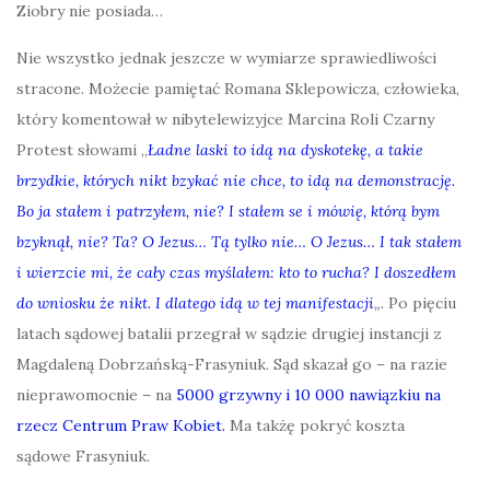
Ziobry nie posiada…
Nie wszystko jednak jeszcze w wymiarze sprawiedliwości
stracone. Możecie pamiętać Romana Sklepowicza, człowieka,
który komentował w nibytelewizyjce Marcina Roli Czarny
Protest słowami „
Ładne laski to idą na dyskotekę, a takie
brzydkie, których nikt bzykać nie chce, to idą na demonstrację.
Bo ja stałem i patrzyłem, nie? I stałem se i mówię, którą bym
bzyknął, nie? Ta? O Jezus… Tą tylko nie… O Jezus… I tak stałem
i wierzcie mi, że cały czas myślałem: kto to rucha? I doszedłem
do wniosku że nikt. I dlatego idą w tej manifestacji
„.
Po pięciu
latach sądowej batalii przegrał w sądzie drugiej instancji z
Magdaleną Dobrzańską-Frasyniuk. Sąd skazał go – na razie
nieprawomocnie – na
5000 grzywny i 10 000 nawiązkiu na
rzecz Centrum Praw Kobiet.
Ma takżę pokryć koszta
sądowe Frasyniuk.