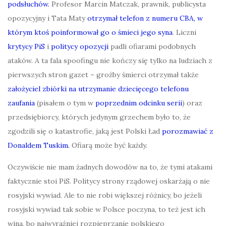
podsłuchów.
Profesor Marcin Matczak, prawnik, publicysta
opozycyjny i Tata Maty
otrzymał telefon z numeru CBA, w
którym ktoś poinformował go o śmieci jego syna
. Liczni
krytycy PiS
i
politycy opozycji
padli ofiarami podobnych
ataków. A ta fala spoofingu nie kończy się tylko na ludziach z
pierwszych stron gazet – groźby śmierci otrzymał także
założyciel zbiórki na utrzymanie dziecięcego telefonu
zaufania
(pisałem o tym w
poprzednim odcinku serii
) oraz
przedsiębiorcy, których jedynym grzechem było to, że
zgodzili się o katastrofie, jaką jest Polski Ład
porozmawiać z
Donaldem Tuskim.
Ofiarą może być każdy.
Oczywiście nie mam żadnych dowodów na to, że tymi atakami
faktycznie stoi PiS. Politycy strony rządowej oskarżają o nie
rosyjski wywiad. Ale to nie robi większej różnicy, bo jeżeli
rosyjski wywiad tak sobie w Polsce poczyna, to też jest ich
wina, bo najwyraźniej rozpieprzanie polskiego