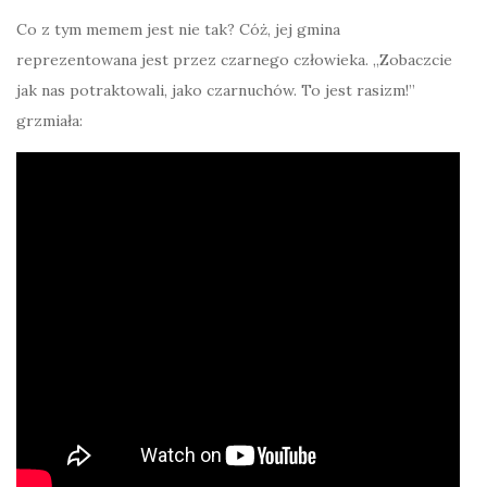
Co z tym memem jest nie tak? Cóż, jej gmina
reprezentowana jest przez czarnego człowieka. „Zobaczcie
jak nas potraktowali, jako czarnuchów. To jest rasizm!”
grzmiała: