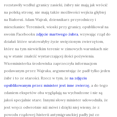
rozstawiły wzdłuż granicy zasieki, żubry nie mają jak wrócić
na polską stronę, nie mają także możliwości wejścia głębiej
na Białoruś. Adam Wajrak, dziennikarz przyrodniczy i
mieszkaniec Teremisek, wioski przy granicy, opublikował na
swoim Facebooku
zdjęcie martwego żubra
, wzywając rząd do
działań które uratowałyby życie uwięzionym zwierzętom,
które na tym niewielkim terenie w zimowych warunkach nie
są w stanie znaleźć wystarczającej ilości pożywienia.
Wiceministerka środowiska zaprzeczyła informacjom
podawanym przez Wajraka, argumentując że padł tylko jeden
żubr i to ze starości. Rzecz w tym, że
na zdjęciu
opublikowanym przez minister jest inne zwierzę,
a do tego
zdaniem ekspetów oba wyglądają na wychudzone i nie są
jakoś specjalnie stare. Innymi słowy minister udowodniła, że
jest wręcz odwrotnie niż mówi i dzięki niej wiemy, że z
powodu rządowej histerii antymigranckiej padły już co