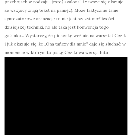
przebojach w rodzaju „jesteś szalona” i zawsze się okazuje,
że wszyscy znają tekst na pamięć). Może faktycznie tanie
syntezatorowe aranżacje to nie jest szczyt możliwości
dzisiejszej techniki, no ale taka jest konwencja tego
gatunku… Wystarczy, że piosenkę weźmie na warsztat Cezik
i już okazuje się, że „Ona tańczy dla mnie” daje się słuchać: w
momencie w którym to piszę Cezikowa wersja hitu