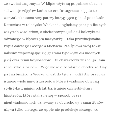
ze swoimi znajomymi. W klipie użyte są popularne obecnie
sekwencje zdjęć (w końcu to era Instagramu, zdjęcia to
wszystko!) a sama Amy patrzy intrygująco gdzieś poza kadr…
Natomiast w teledysku Weekendu oglądamy pana po licznych
wizytach w solarium, z obciachowymi już dziś kolczykami,
odzianego w błyszczącą marynarkę – taka prowincjonalna
kopia dawnego George’a Michaela. Pan śpiewa swój tekst
miłosny, wspomagając się gestami typowymi dla modnych
jakiś czas temu boysbandów – tu charakterystyczne „ja”, tam
serduszko z palców… Więc może o to właśnie chodzi, że Amy
jest na bieżąco, a Weekend jest do tyłu z modą? Ale przecież
istnieje wiele innych zespołów które świadomie obierają
stylistykę z minionych lat, ba, istnieje cała subkultura
hipsterów, która stylizuje się w sposób przez
nieuświadomionych uznawany za obciachowy, a smartfonów
używa tylko dlatego, że Apple nie produkuje niczego, co