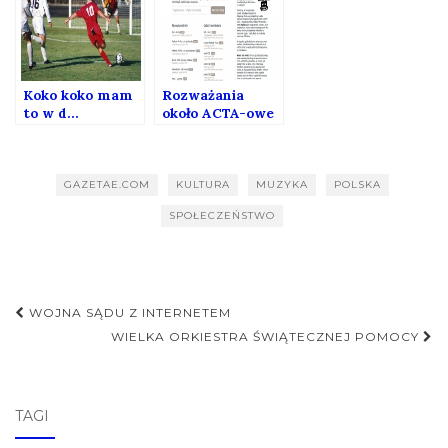
Koko koko mam
Rozważania
to w d…
około ACTA-owe
GAZETAE.COM
KULTURA
MUZYKA
POLSKA
SPOŁECZEŃSTWO
Nawigacja
WOJNA SĄDU Z INTERNETEM
postu
WIELKA ORKIESTRA ŚWIĄTECZNEJ POMOCY
TAGI