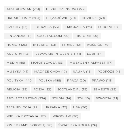
ABSURDYSTAN
(251)
BEZPIECZEŃSTWO
(53)
BRITSKÉ LISTY
(264)
CIĘŻARÓWKI
(29)
COVID-19
(69)
CZECHY
(14)
EDUKACJA
(58)
EMIGRACJA
(74)
EUROPA
(67)
FINLANDIA
(11)
GAZETAE.COM
(90)
HISTORIA
(50)
HUMOR
(26)
INTERNET
(31)
IZRAEL
(12)
KOŚCIÓŁ
(79)
KULTURA
(42)
LEWACKIE PITOLENIE
(171)
LGBT
(34)
MEDIA
(85)
MOTORYZACJA
(63)
MUZYCZNY ALFABET
(17)
MUZYKA
(41)
MĄDRZE GADA
(17)
NAUKA
(16)
PODRÓŻE
(45)
POLITYKA
(440)
POLSKA
(485)
PRACA
(20)
PRAWO
(115)
RELIGIA
(59)
ROSJA
(32)
SCOTLAND.PL
(19)
SEMESTR
(29)
SPOŁECZEŃSTWO
(274)
STUDIA
(14)
STV
(10)
SZKOCJA
(71)
TECHNOLOGIA
(22)
UKRAINA
(32)
USA
(26)
WIELKA BRYTANIA
(123)
WROCŁAW
(20)
ZWIEDZAMY SZKOCJĘ
(20)
ŚWIAT ZZA KÓŁKA
(76)