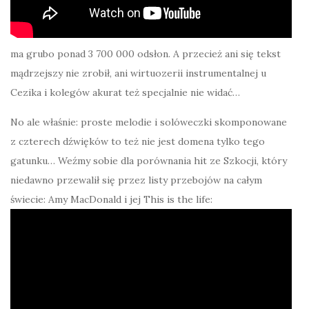
ma grubo ponad 3 700 000 odsłon. A przecież ani się tekst
mądrzejszy nie zrobił, ani wirtuozerii instrumentalnej u
Cezika i kolegów akurat też specjalnie nie widać…
No ale właśnie: proste melodie i solóweczki skomponowane
z czterech dźwięków to też nie jest domena tylko tego
gatunku… Weźmy sobie dla porównania hit ze Szkocji, który
niedawno przewalił się przez listy przebojów na całym
świecie: Amy MacDonald i jej This is the life: