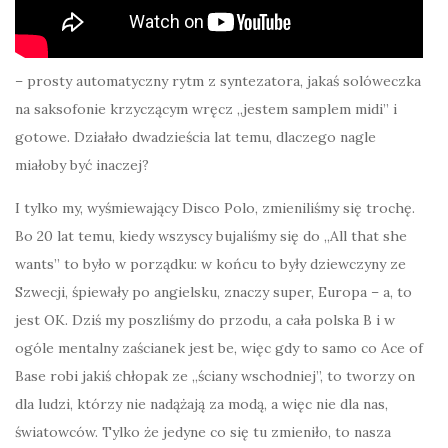
– prosty automatyczny rytm z syntezatora, jakaś solóweczka
na saksofonie krzyczącym wręcz „jestem samplem midi” i
gotowe. Działało dwadzieścia lat temu, dlaczego nagle
miałoby być inaczej?
I tylko my, wyśmiewający Disco Polo, zmieniliśmy się trochę.
Bo 20 lat temu, kiedy wszyscy bujaliśmy się do „All that she
wants” to było w porządku: w końcu to były dziewczyny ze
Szwecji, śpiewały po angielsku, znaczy super, Europa – a, to
jest OK. Dziś my poszliśmy do przodu, a cała polska B i w
ogóle mentalny zaścianek jest be, więc gdy to samo co Ace of
Base robi jakiś chłopak ze „ściany wschodniej”, to tworzy on
dla ludzi, którzy nie nadążają za modą, a więc nie dla nas,
światowców. Tylko że jedyne co się tu zmieniło, to nasza