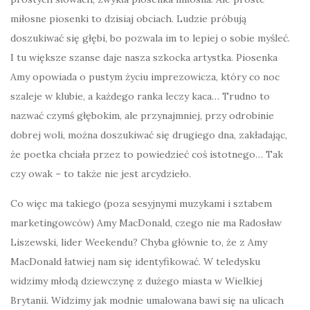
miłosne piosenki to dzisiaj obciach. Ludzie próbują
doszukiwać się głębi, bo pozwala im to lepiej o sobie myśleć.
I tu większe szanse daje nasza szkocka artystka. Piosenka
Amy opowiada o pustym życiu imprezowicza, który co noc
szaleje w klubie, a każdego ranka leczy kaca… Trudno to
nazwać czymś głębokim, ale przynajmniej, przy odrobinie
dobrej woli, można doszukiwać się drugiego dna, zakładając,
że poetka chciała przez to powiedzieć coś istotnego… Tak
czy owak – to także nie jest arcydzieło.
Co więc ma takiego (poza sesyjnymi muzykami i sztabem
marketingowców) Amy MacDonald, czego nie ma Radosław
Liszewski, lider Weekendu? Chyba głównie to, że z Amy
MacDonald łatwiej nam się identyfikować. W teledysku
widzimy młodą dziewczynę z dużego miasta w Wielkiej
Brytanii. Widzimy jak modnie umalowana bawi się na ulicach