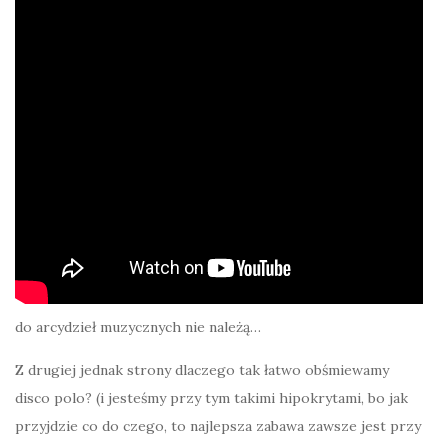
do arcydzieł muzycznych nie należą…
Z drugiej jednak strony dlaczego tak łatwo obśmiewamy
disco polo? (i jesteśmy przy tym takimi hipokrytami, bo jak
przyjdzie co do czego, to najlepsza zabawa zawsze jest przy