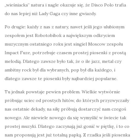
„wieśniacka” natura i nagle okazuje się, że Disco Polo trafia
do nas lepiej niż Lady Gaga czy inne gwiazdy.
Po drugie: każdy z nas z natury, nawet jeśli jego ulubionym
zespołem jest Robotobibok a największym odkryciem
muzycznym ostatniego roku jest singiel Moscow zespołu
Impact Fuze, potrzebuje czasem prostej piosenki z prostą
melodią. Dlatego zawsze było tak, że o ile jazz, metal czy
ambitny rock był dla wybranych, pop był dla każdego, i
dlatego zawsze te piosenki były najbardziej popularne.
Tu jednak powstaje pewien problem. Wielkie wytwórnie
próbując uciec od prostych hitów, do których przyzwyczaiły
nas ostatnie dekady, na siłę próbują dostarczyć nam czegoś
nowego. Ale niewiele nowego da się wymyślić w świecie tak
prostej muzyki. Dlatego zaczynają już gonić w piętkę, i to co
nam proponują jest już totalną papką. Z rzadka jeśli piosenka