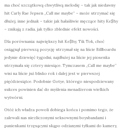
ma choć szczątkową chwytliwą melodię – tak jak niedawny
hit Carly Rae Jepsen „Call me maybe” – może utrzymać się
dłużej, inne jednak – takie jak hałaśliwie męczące hity Ke$hy
– znikają z radia, jak tylko zblednie efekt nowości.
Dla porównania: największy hit Ke$hy, Tik Tok, choć
osiągnął pierwszą pozycję utrzymał się na liście Billboardu
jedynie dziewięć tygodni, najdłużej na liście jej piosenka
utrzymała się cztery miesiące. Tymczasem „Call me maybe”
wisi na liście już blisko rok i dalej jest w pierwszej
pięćdziesiątce. Podobnie Gotye, którego niespodziewany
sukces powinien dać do myślenia menadżerom wielkich
wytwórni.
Otóż ich władza powoli dobiega końca i pomimo tego, że
zalewali nas niezliczonymi seksownymi boysbandami i
panienkami trzęsącymi skąpo odzianymi tyłkami do kamery,