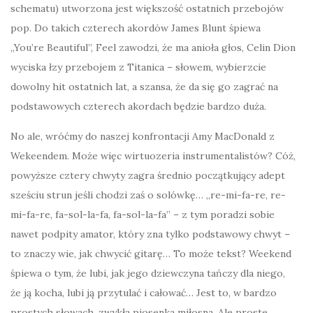
schematu) utworzona jest większość ostatnich przebojów
pop. Do takich czterech akordów James Blunt śpiewa
„You’re Beautiful”, Feel zawodzi, że ma anioła głos, Celin Dion
wyciska łzy przebojem z Titanica – słowem, wybierzcie
dowolny hit ostatnich lat, a szansa, że da się go zagrać na
podstawowych czterech akordach będzie bardzo duża.
No ale, wróćmy do naszej konfrontacji Amy MacDonald z
Wekeendem. Może więc wirtuozeria instrumentalistów? Cóż,
powyższe cztery chwyty zagra średnio początkujący adept
sześciu strun jeśli chodzi zaś o solówkę… „re-mi-fa-re, re-
mi-fa-re, fa-sol-la-fa, fa-sol-la-fa” – z tym poradzi sobie
nawet podpity amator, który zna tylko podstawowy chwyt –
to znaczy wie, jak chwycić gitarę… To może tekst? Weekend
śpiewa o tym, że lubi, jak jego dziewczyna tańczy dla niego,
że ją kocha, lubi ją przytulać i całować… Jest to, w bardzo
prostych słowach, zwykła piosenka miłosna. Ale proste