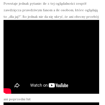
Powstaje jednak pytanie: ile z tej oglądalności zespół
zawdzięcza prawdziwym fanom a ile osobom, które oglądają
to „dla jaj?”. Bo jednak nie da się ukryć, że ani obecny przebój
ani poprzedni hit