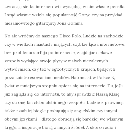
zwracają się ku internetowi i wynajdują w nim własne perełki.
I stąd właśnie wzięła się popularność Gotye czy na przykład
niesamowitego gitarzysty Jona Gomma.
No ale wróćmy do naszego Disco Polo. Ludzie na zachodzie,
czy w wielkich miastach, mających szybkie łącza internetowe,
bez problemu surfują po internecie, znajdując ciekawe
zespoły wydające swoje płyty w małych niezależnych
wytwórniach, czy też w egzotycznych krajach, będących
poza zainteresowaniami mediów. Natomiast w Polsce B,
świat w mniejszym stopniu opiera się na internecie. Tu, jeśli
już zagląda się do internetu, to aby sprawdzić Naszą Klasę
czy stronę fan clubu ulubionego zespołu. Ludzie z prowincji
także rzadziej biegle posługują się angielskim czy innymi
obcymi językami – dlatego obracają się bardziej we własnym
kręgu, a inspiracje biorą z innych źródeł. A skoro radio i