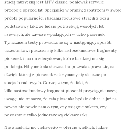
stacją muzyczną jest MTV classic, ponieważ serwuje
przeboje sprzed lat. Specjaliści w branży, zapatrzeni w swoje
próbki popularności i badania focusowe stracili z oczu
podstawowy fakt: że ludzie potrzebują wesołych lub
rzewnych, ale zawsze wpadających w ucho piosenek.
Tymczasem testy prowadzone są w następujący sposób:
uczestnikowi puszcza się kilkunastosekundowe fragmenty
piosenek i ma on zdecydować, które bardziej mu się
podobają. Niby metoda słuszna, bo pozwala sprawdzić, na
dźwięk której z piosenek zatrzymamy się skacząc po
stacjach radiowych. Gorzej z tym, że fakt, że
kilkunastosekundowy fragment piosenki przyciągnie naszą
uwagę, nie oznacza, że cała piosenka będzie dobra, a już na
pewno nie powie nam o tym, czy osiągnie sukces, czy
pozostanie tylko jednorazową ciekawostką.
Nie znajdując nic ciekawego w ofercie wielkich, ludzie