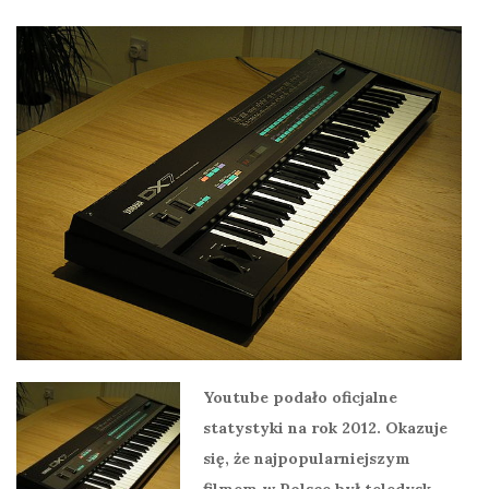
Youtube podało oficjalne
statystyki na rok 2012. Okazuje
się, że najpopularniejszym
filmem w Polsce był teledysk