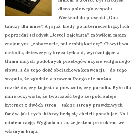
disco polowego zespołu
Weekend do piosenki „Ona
tańczy dla mnie”. A ja już, kiedy po internecie krążył ich
poprzedni teledysk „Jesteś zajebista”, mówiłem moim
znajomym: „zobaczycie, oni zrobią karierę”. Chwytliwa
melodia, dziewczyny kręcą tyłkami, wyróżniające z
tłumu innych podobnych przebojów użycie wulgarnego
słowa, a do tego dość obciachowa konwencja – do tego
stopnia, że zgodnie z prawem Poego nie można
rozróżnić, czy to jest na poważnie, czy parodia. Było dla
mnie oczywiste, że twórczość tego zespołu zaleje
internet z dwóch stron – tak ze strony prawdziwych
fanów, jak i tych, którzy będą się chcieli ponabijać. No i
miałem rację. Wygląda na to, że jestem prorokiem we
własnym kraju.