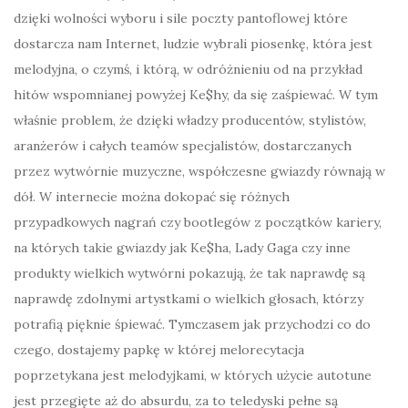
dzięki wolności wyboru i sile poczty pantoflowej które
dostarcza nam Internet, ludzie wybrali piosenkę, która jest
melodyjna, o czymś, i którą, w odróżnieniu od na przykład
hitów wspomnianej powyżej Ke$hy, da się zaśpiewać. W tym
właśnie problem, że dzięki władzy producentów, stylistów,
aranżerów i całych teamów specjalistów, dostarczanych
przez wytwórnie muzyczne, współczesne gwiazdy równają w
dół. W internecie można dokopać się różnych
przypadkowych nagrań czy bootlegów z początków kariery,
na których takie gwiazdy jak Ke$ha, Lady Gaga czy inne
produkty wielkich wytwórni pokazują, że tak naprawdę są
naprawdę zdolnymi artystkami o wielkich głosach, którzy
potrafią pięknie śpiewać. Tymczasem jak przychodzi co do
czego, dostajemy papkę w której melorecytacja
poprzetykana jest melodyjkami, w których użycie autotune
jest przegięte aż do absurdu, za to teledyski pełne są