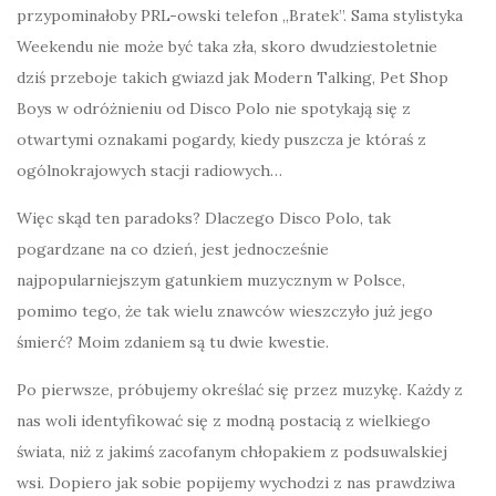
przypominałoby PRL-owski telefon „Bratek”. Sama stylistyka
Weekendu nie może być taka zła, skoro dwudziestoletnie
dziś przeboje takich gwiazd jak Modern Talking, Pet Shop
Boys w odróżnieniu od Disco Polo nie spotykają się z
otwartymi oznakami pogardy, kiedy puszcza je któraś z
ogólnokrajowych stacji radiowych…
Więc skąd ten paradoks? Dlaczego Disco Polo, tak
pogardzane na co dzień, jest jednocześnie
najpopularniejszym gatunkiem muzycznym w Polsce,
pomimo tego, że tak wielu znawców wieszczyło już jego
śmierć? Moim zdaniem są tu dwie kwestie.
Po pierwsze, próbujemy określać się przez muzykę. Każdy z
nas woli identyfikować się z modną postacią z wielkiego
świata, niż z jakimś zacofanym chłopakiem z podsuwalskiej
wsi. Dopiero jak sobie popijemy wychodzi z nas prawdziwa