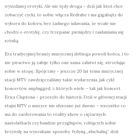
wyuzdanej erotyki. Ale nie tędy droga – dziś jak ktoś chce
zobaczyć cycki, to sobie włącza Redtube i ma gigabajty do
wyboru do koloru, bez żadnego udawania, że wcale nie
chodzi o erotykę, czy trzepanie pieniędzy i zasłaniania się
sztuką.
Era tradycyjnej branży muzycznej dobiega powoli końca, i to
nie piractwo ją zabije tylko one sama załatwi się, strzelając
sobie w stopę. Spójrzmy – jeszcze 20 lat temu muzycznej
stacji MTV zawdzięczaliśmy takie wydarzenia, jak cykl
koncertów unplugged, z których wiele – tak jak koncert
Erica Claptona – przeszło do historii. Dziś w głównej stacji
stajni MTV o muzyce nie słyszano już dawno – wszystko co
ma do zaoferowania to reality show o ciężarnych
nastolatkach czy bandzie przygłupów, robiących sobie
krzywdę na wyszukane sposoby. Jedyną „słuchalną” dziś