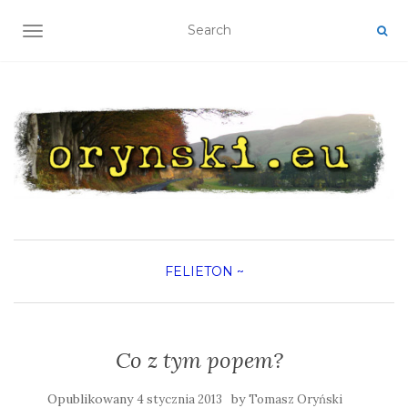
TOGGLE NAVIGATION
FELIETON
~
Co z tym popem?
Opublikowany
by
4 stycznia 2013
Tomasz Oryński