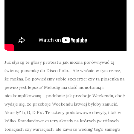
Już słyszę te głosy protestu: jak można porównywać tą
świetną piosenkę do Disco Polo… Ale właśnie w tym rzecz,
że można. Bo powiedzmy sobie szczerze: czy ta piosenka na
pewno jest lepsza? Melodię ma dość monotonną i
nieskomplikowaną – podobnie jak przeboje Weekendu, choć
wydaje się, że przeboje Weekendu łatwiej byłoby zanucić.
Akordy? h, G, D F#. Te cztery podstawowe chwyty, i tak w
kółko. Standardowe cztery akordy na których (w różnych
tonacjach czy wariacjach, ale zawsze według tego samego