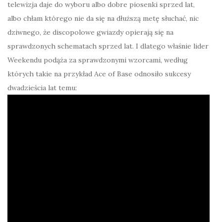
telewizja daje do wyboru albo dobre piosenki sprzed lat,
albo chłam którego nie da się na dłuższą metę słuchać, nic
dziwnego, że discopolowe gwiazdy opierają się na
sprawdzonych schematach sprzed lat. I dlatego właśnie lider
Weekendu podąża za sprawdzonymi wzorcami, według
których takie na przykład Ace of Base odnosiło sukcesy
dwadzieścia lat temu: