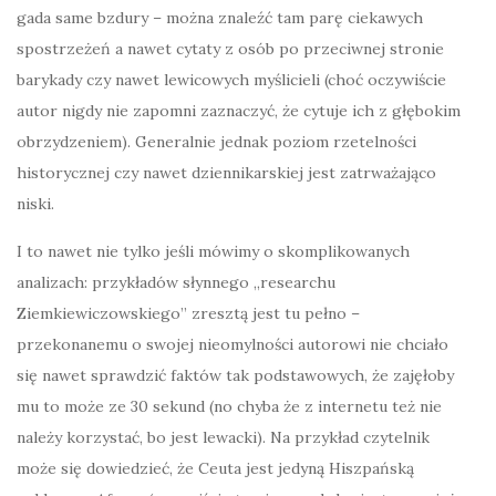
gada same bzdury – można znaleźć tam parę ciekawych
spostrzeżeń a nawet cytaty z osób po przeciwnej stronie
barykady czy nawet lewicowych myślicieli (choć oczywiście
autor nigdy nie zapomni zaznaczyć, że cytuje ich z głębokim
obrzydzeniem). Generalnie jednak poziom rzetelności
historycznej czy nawet dziennikarskiej jest zatrważająco
niski.
I to nawet nie tylko jeśli mówimy o skomplikowanych
analizach: przykładów słynnego „researchu
Ziemkiewiczowskiego” zresztą jest tu pełno –
przekonanemu o swojej nieomylności autorowi nie chciało
się nawet sprawdzić faktów tak podstawowych, że zajęłoby
mu to może ze 30 sekund (no chyba że z internetu też nie
należy korzystać, bo jest lewacki). Na przykład czytelnik
może się dowiedzieć, że Ceuta jest jedyną Hiszpańską