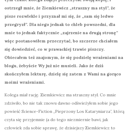
ostrzegł mnie, że Ziemkiewicz „straszny ma styl”, że
pisze rozwlekle i przyznał mi się, że „sam się ledwo
przegryzł”. Dla niego jednak to chleb powszedni, dla
mnie to jednak faktycznie „zajrzenie na drugą stronę”
więc postanowiłem przeczytać, bo szczerze chciałem
się dowiedzieć, co w prawackiej trawie piszczy.
Obiecałem też znajomym, że się podzielę wrażeniami na
blogu, żebyście Wy już nie musieli. Jako że dziś
skończyłem lekturę, dzielę się zatem z Wami na gorąco
moimi wrażeniami.
Kolega miał rację. Ziemkiewicz ma straszny styl. Co mnie
zdziwiło, bo nie tak znowu dawno odświeżyłem sobie jego
powieść Science-Fiction „Pieprzony Los Kataryniarza”, którą
czyta się przyjemnie (a do tego niezmiernie bawi, jak
człowiek zda sobie sprawę, że dzisiejszy Ziemkiewicz to