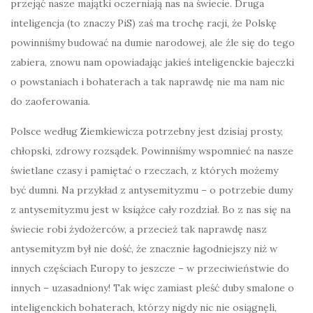
przejąć nasze majątki oczerniają nas na świecie. Druga
inteligencja (to znaczy PiS) zaś ma trochę racji, że Polskę
powinniśmy budować na dumie narodowej, ale źle się do tego
zabiera, znowu nam opowiadając jakieś inteligenckie bajeczki
o powstaniach i bohaterach a tak naprawdę nie ma nam nic
do zaoferowania.
Polsce według Ziemkiewicza potrzebny jest dzisiaj prosty,
chłopski, zdrowy rozsądek. Powinniśmy wspomnieć na nasze
świetlane czasy i pamiętać o rzeczach, z których możemy
być dumni. Na przykład z antysemityzmu – o potrzebie dumy
z antysemityzmu jest w książce cały rozdział. Bo z nas się na
świecie robi żydożerców, a przecież tak naprawdę nasz
antysemityzm był nie dość, że znacznie łagodniejszy niż w
innych częściach Europy to jeszcze – w przeciwieństwie do
innych – uzasadniony! Tak więc zamiast pleść duby smalone o
inteligenckich bohaterach, którzy nigdy nic nie osiągnęli,