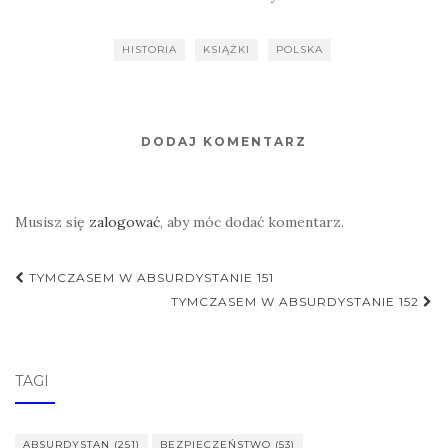
polskich
lotników?
HISTORIA
KSIĄŻKI
POLSKA
DODAJ KOMENTARZ
Musisz się
zalogować
, aby móc dodać komentarz.
Nawigacja
TYMCZASEM W ABSURDYSTANIE 151
postu
TYMCZASEM W ABSURDYSTANIE 152
TAGI
ABSURDYSTAN
(251)
BEZPIECZEŃSTWO
(53)