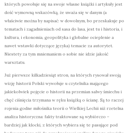
których powołuje się na swoje własne książki i artykuły jest
dość wymowną wskazówką, że uważa się w danym (a
właściwie można by napisać: w dowolnym, bo przeskakuje po
tematach i zagadnieniach od sasa do lasa, jest tu i historia, i
kultura, i ekonomia, geopolityka i globalne ocieplenie a
nawet wstawki dotyczące języka) temacie za autorytet.
Niestety za tym mniemaniem o sobie nie idzie jakość
warsztatu.
Już pierwsze kilkadziesiąt stron, na których rysował swoją
wizję historii Polski wywołuje u czytelnika mającego
jakiekolwiek pojęcie o historii na przemian salwy śmiechu i
chęć ciśnięcia trzymana w ręku książką o ścianę. Są to raczej
rojenia godne miłośnika teorii o Wielkiej Lechii niż rzetelna
analiza historyczna: fakty traktowane są wybiórczo –
bardziej jak klocki, z których wybiera się te pasujące pod