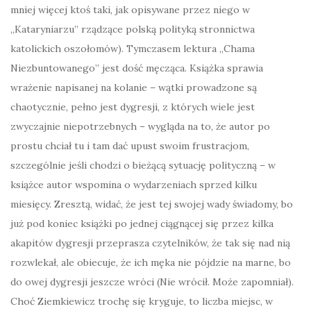
mniej więcej ktoś taki, jak opisywane przez niego w
„Kataryniarzu” rządzące polską polityką stronnictwa
katolickich oszołomów). Tymczasem lektura „Chama
Niezbuntowanego” jest dość męcząca. Książka sprawia
wrażenie napisanej na kolanie – wątki prowadzone są
chaotycznie, pełno jest dygresji, z których wiele jest
zwyczajnie niepotrzebnych – wygląda na to, że autor po
prostu chciał tu i tam dać upust swoim frustracjom,
szczególnie jeśli chodzi o bieżącą sytuację polityczną – w
książce autor wspomina o wydarzeniach sprzed kilku
miesięcy. Zresztą, widać, że jest tej swojej wady świadomy, bo
już pod koniec książki po jednej ciągnącej się przez kilka
akapitów dygresji przeprasza czytelników, że tak się nad nią
rozwlekał, ale obiecuje, że ich męka nie pójdzie na marne, bo
do owej dygresji jeszcze wróci (Nie wrócił. Może zapomniał).
Choć Ziemkiewicz trochę się kryguje, to liczba miejsc, w