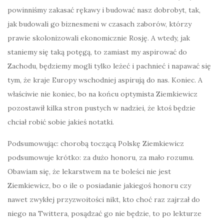
powinniśmy zakasać rękawy i budować nasz dobrobyt, tak,
jak budowali go biznesmeni w czasach zaborów, którzy
prawie skolonizowali ekonomicznie Rosję. A wtedy, jak
staniemy się taką potęgą, to zamiast my aspirować do
Zachodu, będziemy mogli tylko leżeć i pachnieć i napawać się
tym, że kraje Europy wschodniej aspirują do nas. Koniec. A
właściwie nie koniec, bo na końcu optymista Ziemkiewicz
pozostawił kilka stron pustych w nadziei, że ktoś będzie
chciał robić sobie jakieś notatki.
Podsumowując: chorobą toczącą Polskę Ziemkiewicz
podsumowuje krótko: za dużo honoru, za mało rozumu.
Obawiam się, że lekarstwem na te boleści nie jest
Ziemkiewicz, bo o ile o posiadanie jakiegoś honoru czy
nawet zwykłej przyzwoitości nikt, kto choć raz zajrzał do
niego na Twittera, posądzać go nie będzie, to po lekturze