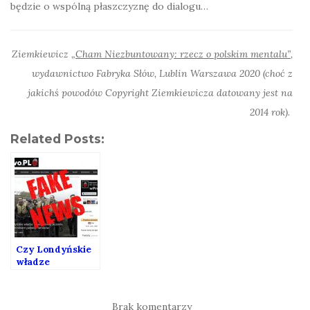
będzie o wspólną płaszczyznę do dialogu…
Ziemkiewicz
„Cham Niezbuntowany: rzecz o polskim mentalu”
,
wydawnictwo Fabryka Słów, Lublin Warszawa 2020 (choć z
jakichś powodów Copyright Ziemkiewicza datowany jest na
2014 rok).
Related Posts:
Czy Londyńskie
władze
naprawdę nie
chcą
upamiętniania
Brak komentarzy