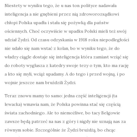
Niestety w wyniku tego, że u nas ton polityce nadawała
inteligencja a nie gnębieni przez nią zdroworozsądkowi
chłopi Polska upadła i stała się pożywką dla państw
ościennych. Choć oczywiście w upadku Polski mieli też swój
udział Żydzi. Od czasu odzyskania w 1918 roku niepodległości
nie udało się nam wstać z kolan, bo w wyniku tego, że do
władzy ciągle dostaje się inteligencja która zamiast wziąć się
do roboty wygłasza z katedry swoje tezy o tym, kto ma rację
a kto się myli, wciąż upadamy. A do tego i przed wojną, i po
wojnie jeszcze nam bruździli Żydzi.
Teraz znowu mamy to samo: jedna część inteligencji (ta
lewacka) wmawia nam, że Polska powinna stać się częścią
świata zachodniego. Ale to niemożliwe, bo tacy Belgowie
zawsze będą patrzeć na nas z góry i nigdy nie uznają nas za
równym sobie. Szczególnie że Żydzi brużdżą, bo chcąc