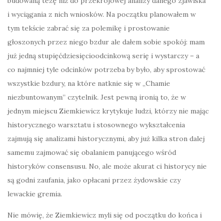
budowaną tezę niż do przekrojowej analizy danego zjawiska
i wyciągania z nich wniosków. Na początku planowałem w
tym tekście zabrać się za polemikę i prostowanie
głoszonych przez niego bzdur ale dałem sobie spokój: mam
już jedną stupięćdziesięcioodcinkową serię i wystarczy – a
co najmniej tyle odcinków potrzeba by było, aby sprostować
wszystkie bzdury, na które natknie się w „Chamie
niezbuntowanym” czytelnik. Jest pewną ironią to, że w
jednym miejscu Ziemkiewicz krytykuje ludzi, którzy nie mając
historycznego warsztatu i stosownego wykształcenia
zajmują się analizami historycznymi, aby już kilka stron dalej
samemu zajmować się obalaniem panującego wśród
historyków consensusu. No, ale może akurat ci historycy nie
są godni zaufania, jako opłacani przez żydowskie czy
lewackie gremia.
Nie mówię, że Ziemkiewicz myli się od początku do końca i