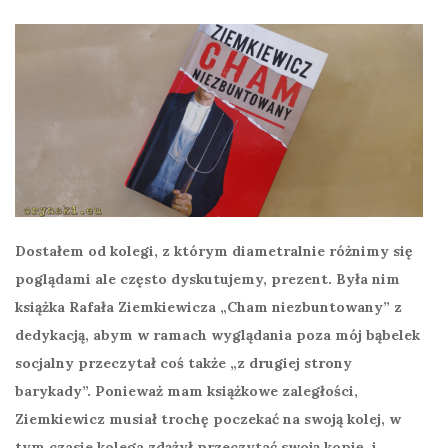
Dostałem od kolegi, z którym diametralnie różnimy się
poglądami ale często dyskutujemy, prezent. Była nim
książka Rafała Ziemkiewicza „Cham niezbuntowany” z
dedykacją, abym w ramach wyglądania poza mój bąbelek
socjalny przeczytał coś także „z drugiej strony
barykady”. Ponieważ mam książkowe zaległości,
Ziemkiewicz musiał trochę poczekać na swoją kolej, w
tym czasie kolega zdążył przeczytać swoją kopię, i