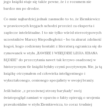
jego książki staje się także pewne, że i z rozumem nie
bardzo mu po drodze.
Co mnie najbardziej jednak zasmuciło to to, że Ziemkiewicz
w prawicowych kręgach uchodzi przecież za eksperta i
zaplecze intelektualne. I to nie tylko wśród stereotypowych
uczestników Marszy Niepodległości – bo tu akurat zdolność
kogoś, kogo codzienny kontakt z literaturą ogranicza się do
rymowanek w stylu „ZAWSZE I WSZĘDZIE LEGIA JEBANA
BĘDZIE” do przeczytania nawet tak krzywo osadzonej w
historycznym tle książki byłaby czymś pozytywnym. Nie, ja tą
książkę otrzymałem od człowieka inteligentnego i
wykształconego, cenionego specjalisty w swojej branży.
Jeśli ludzie „z przeciwnej strony barykady” swój
światopogląd zamiast w oparciu o fakty opierają o urojenia
prawakoidalne w stylu Ziemkiewicza, to coraz trudniej