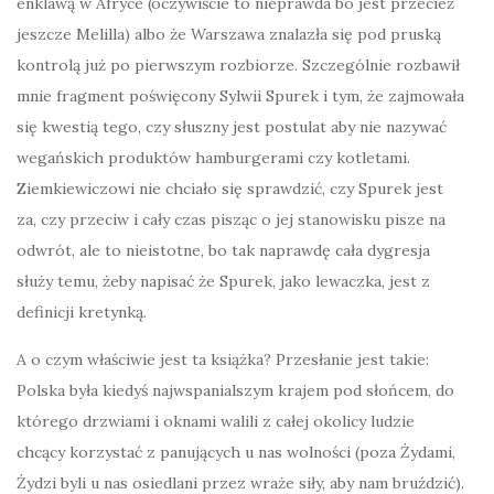
enklawą w Afryce (oczywiście to nieprawda bo jest przecież
jeszcze Melilla) albo że Warszawa znalazła się pod pruską
kontrolą już po pierwszym rozbiorze. Szczególnie rozbawił
mnie fragment poświęcony Sylwii Spurek i tym, że zajmowała
się kwestią tego, czy słuszny jest postulat aby nie nazywać
wegańskich produktów hamburgerami czy kotletami.
Ziemkiewiczowi nie chciało się sprawdzić, czy Spurek jest
za, czy przeciw i cały czas pisząc o jej stanowisku pisze na
odwrót, ale to nieistotne, bo tak naprawdę cała dygresja
służy temu, żeby napisać że Spurek, jako lewaczka, jest z
definicji kretynką.
A o czym właściwie jest ta książka? Przesłanie jest takie:
Polska była kiedyś najwspanialszym krajem pod słońcem, do
którego drzwiami i oknami walili z całej okolicy ludzie
chcący korzystać z panujących u nas wolności (poza Żydami,
Żydzi byli u nas osiedlani przez wraże siły, aby nam bruździć).