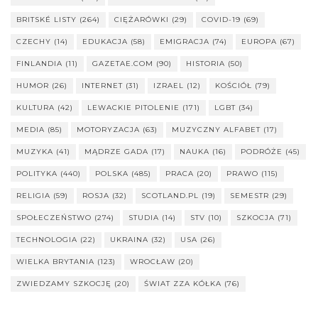
BRITSKÉ LISTY
(264)
CIĘŻARÓWKI
(29)
COVID-19
(69)
CZECHY
(14)
EDUKACJA
(58)
EMIGRACJA
(74)
EUROPA
(67)
FINLANDIA
(11)
GAZETAE.COM
(90)
HISTORIA
(50)
HUMOR
(26)
INTERNET
(31)
IZRAEL
(12)
KOŚCIÓŁ
(79)
KULTURA
(42)
LEWACKIE PITOLENIE
(171)
LGBT
(34)
MEDIA
(85)
MOTORYZACJA
(63)
MUZYCZNY ALFABET
(17)
MUZYKA
(41)
MĄDRZE GADA
(17)
NAUKA
(16)
PODRÓŻE
(45)
POLITYKA
(440)
POLSKA
(485)
PRACA
(20)
PRAWO
(115)
RELIGIA
(59)
ROSJA
(32)
SCOTLAND.PL
(19)
SEMESTR
(29)
SPOŁECZEŃSTWO
(274)
STUDIA
(14)
STV
(10)
SZKOCJA
(71)
TECHNOLOGIA
(22)
UKRAINA
(32)
USA
(26)
WIELKA BRYTANIA
(123)
WROCŁAW
(20)
ZWIEDZAMY SZKOCJĘ
(20)
ŚWIAT ZZA KÓŁKA
(76)