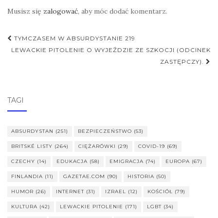
Musisz się
zalogować
, aby móc dodać komentarz.
Nawigacja
TYMCZASEM W ABSURDYSTANIE 219
postu
LEWACKIE PITOLENIE O WYJEŹDZIE ZE SZKOCJI (ODCINEK
ZASTĘPCZY).
TAGI
ABSURDYSTAN
(251)
BEZPIECZEŃSTWO
(53)
BRITSKÉ LISTY
(264)
CIĘŻARÓWKI
(29)
COVID-19
(69)
CZECHY
(14)
EDUKACJA
(58)
EMIGRACJA
(74)
EUROPA
(67)
FINLANDIA
(11)
GAZETAE.COM
(90)
HISTORIA
(50)
HUMOR
(26)
INTERNET
(31)
IZRAEL
(12)
KOŚCIÓŁ
(79)
KULTURA
(42)
LEWACKIE PITOLENIE
(171)
LGBT
(34)