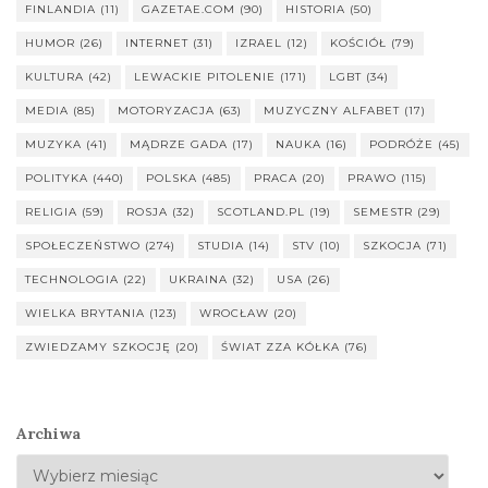
FINLANDIA
(11)
GAZETAE.COM
(90)
HISTORIA
(50)
HUMOR
(26)
INTERNET
(31)
IZRAEL
(12)
KOŚCIÓŁ
(79)
KULTURA
(42)
LEWACKIE PITOLENIE
(171)
LGBT
(34)
MEDIA
(85)
MOTORYZACJA
(63)
MUZYCZNY ALFABET
(17)
MUZYKA
(41)
MĄDRZE GADA
(17)
NAUKA
(16)
PODRÓŻE
(45)
POLITYKA
(440)
POLSKA
(485)
PRACA
(20)
PRAWO
(115)
RELIGIA
(59)
ROSJA
(32)
SCOTLAND.PL
(19)
SEMESTR
(29)
SPOŁECZEŃSTWO
(274)
STUDIA
(14)
STV
(10)
SZKOCJA
(71)
TECHNOLOGIA
(22)
UKRAINA
(32)
USA
(26)
WIELKA BRYTANIA
(123)
WROCŁAW
(20)
ZWIEDZAMY SZKOCJĘ
(20)
ŚWIAT ZZA KÓŁKA
(76)
Archiwa