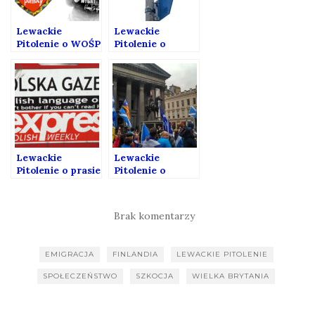
Lewackie
Lewackie
Pitolenie o WOŚP
Pitolenie o
Brexicie
Lewackie
Lewackie
Pitolenie o prasie
Pitolenie o
polonijnej.
dorastaniu na
emigracji i
szkockiej
Brak komentarzy
niepodległości.
EMIGRACJA
FINLANDIA
LEWACKIE PITOLENIE
SPOŁECZEŃSTWO
SZKOCJA
WIELKA BRYTANIA