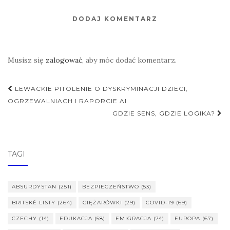
DODAJ KOMENTARZ
Musisz się
zalogować
, aby móc dodać komentarz.
Nawigacja
LEWACKIE PITOLENIE O DYSKRYMINACJI DZIECI,
postu
OGRZEWALNIACH I RAPORCIE AI
GDZIE SENS, GDZIE LOGIKA?
TAGI
ABSURDYSTAN
(251)
BEZPIECZEŃSTWO
(53)
BRITSKÉ LISTY
(264)
CIĘŻARÓWKI
(29)
COVID-19
(69)
CZECHY
(14)
EDUKACJA
(58)
EMIGRACJA
(74)
EUROPA
(67)