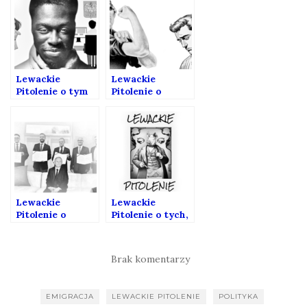
Lewackie
Lewackie
Pitolenie o tym
Pitolenie o
kto rzuca
dyskryminacji
ludziom
mężczyzn
paszportami w
twarz
Lewackie
Lewackie
Pitolenie o
Pitolenie o tych,
golemie, partii
co są ponad i
Razem i
Zbójcy Gębonie
Giertychu
Brak komentarzy
EMIGRACJA
LEWACKIE PITOLENIE
POLITYKA