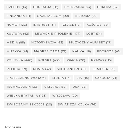
CZECHY
(14)
EDUKACJA
(58)
EMIGRACJA
(74)
EUROPA
(67)
FINLANDIA
(11)
GAZETAE.COM
(90)
HISTORIA
(50)
HUMOR
(26)
INTERNET
(31)
IZRAEL
(12)
KOŚCIÓŁ
(79)
KULTURA
(42)
LEWACKIE PITOLENIE
(171)
LGBT
(34)
MEDIA
(85)
MOTORYZACJA
(63)
MUZYCZNY ALFABET
(17)
MUZYKA
(41)
MĄDRZE GADA
(17)
NAUKA
(16)
PODRÓŻE
(45)
POLITYKA
(440)
POLSKA
(485)
PRACA
(20)
PRAWO
(115)
RELIGIA
(59)
ROSJA
(32)
SCOTLAND.PL
(19)
SEMESTR
(29)
SPOŁECZEŃSTWO
(274)
STUDIA
(14)
STV
(10)
SZKOCJA
(71)
TECHNOLOGIA
(22)
UKRAINA
(32)
USA
(26)
WIELKA BRYTANIA
(123)
WROCŁAW
(20)
ZWIEDZAMY SZKOCJĘ
(20)
ŚWIAT ZZA KÓŁKA
(76)
Archiwa