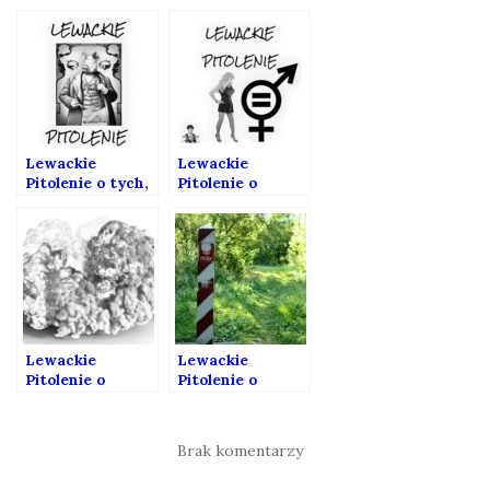
Lewackie
Lewackie
Pitolenie o tych,
Pitolenie o
co są ponad i
skurwysyńtwie i
Zbójcy Gębonie
równości.
Lewackie
Lewackie
Pitolenie o
Pitolenie o
wybuchach i
uchodźcach
policji.
Brak komentarzy