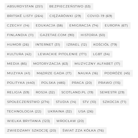
ABSURDYSTAN
(251)
BEZPIECZEŃSTWO
(53)
BRITSKÉ LISTY
(264)
CIĘŻARÓWKI
(29)
COVID-19
(69)
CZECHY
(14)
EDUKACJA
(58)
EMIGRACJA
(74)
EUROPA
(67)
FINLANDIA
(11)
GAZETAE.COM
(90)
HISTORIA
(50)
HUMOR
(26)
INTERNET
(31)
IZRAEL
(12)
KOŚCIÓŁ
(79)
KULTURA
(42)
LEWACKIE PITOLENIE
(171)
LGBT
(34)
MEDIA
(85)
MOTORYZACJA
(63)
MUZYCZNY ALFABET
(17)
MUZYKA
(41)
MĄDRZE GADA
(17)
NAUKA
(16)
PODRÓŻE
(45)
POLITYKA
(440)
POLSKA
(485)
PRACA
(20)
PRAWO
(115)
RELIGIA
(59)
ROSJA
(32)
SCOTLAND.PL
(19)
SEMESTR
(29)
SPOŁECZEŃSTWO
(274)
STUDIA
(14)
STV
(10)
SZKOCJA
(71)
TECHNOLOGIA
(22)
UKRAINA
(32)
USA
(26)
WIELKA BRYTANIA
(123)
WROCŁAW
(20)
ZWIEDZAMY SZKOCJĘ
(20)
ŚWIAT ZZA KÓŁKA
(76)