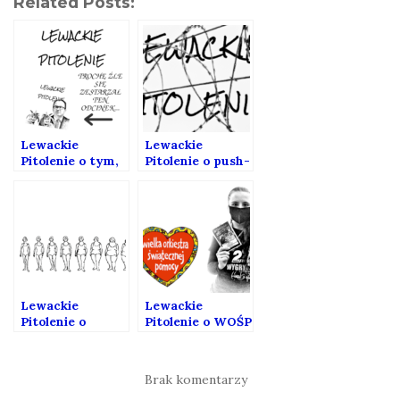
Related Posts:
Lewackie
Lewackie
Pitolenie o tym,
Pitolenie o push-
że miało być
backach (Gośc:
fajnie, a jest do
Bartek
dupy.
Rumieńczyk)
Lewackie
Lewackie
Pitolenie o
Pitolenie o WOŚP
bodyshamingu
Brak komentarzy