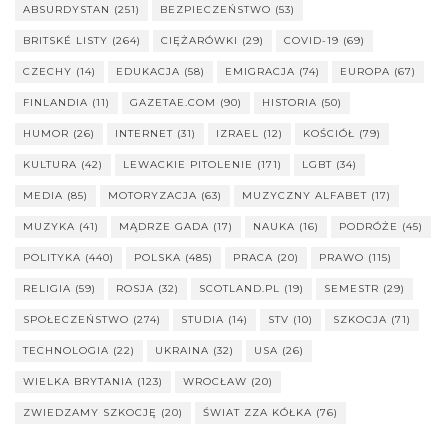
ABSURDYSTAN
(251)
BEZPIECZEŃSTWO
(53)
BRITSKÉ LISTY
(264)
CIĘŻARÓWKI
(29)
COVID-19
(69)
CZECHY
(14)
EDUKACJA
(58)
EMIGRACJA
(74)
EUROPA
(67)
FINLANDIA
(11)
GAZETAE.COM
(90)
HISTORIA
(50)
HUMOR
(26)
INTERNET
(31)
IZRAEL
(12)
KOŚCIÓŁ
(79)
KULTURA
(42)
LEWACKIE PITOLENIE
(171)
LGBT
(34)
MEDIA
(85)
MOTORYZACJA
(63)
MUZYCZNY ALFABET
(17)
MUZYKA
(41)
MĄDRZE GADA
(17)
NAUKA
(16)
PODRÓŻE
(45)
POLITYKA
(440)
POLSKA
(485)
PRACA
(20)
PRAWO
(115)
RELIGIA
(59)
ROSJA
(32)
SCOTLAND.PL
(19)
SEMESTR
(29)
SPOŁECZEŃSTWO
(274)
STUDIA
(14)
STV
(10)
SZKOCJA
(71)
TECHNOLOGIA
(22)
UKRAINA
(32)
USA
(26)
WIELKA BRYTANIA
(123)
WROCŁAW
(20)
ZWIEDZAMY SZKOCJĘ
(20)
ŚWIAT ZZA KÓŁKA
(76)