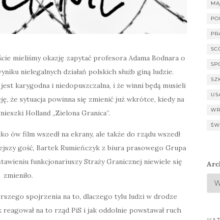
MĄ
PO
PR
SC
ście mieliśmy okazję zapytać profesora Adama Bodnara o
SP
wyniku nielegalnych działań polskich służb giną ludzie.
SZ
jest karygodna i niedopuszczalna, i że winni będą musieli
US
ę, że sytuacja powinna się zmienić już wkrótce, kiedy na
WR
nieszki Holland „Zielona Granica”.
ŚW
ko ów film wszedł na ekrany, ale także do rządu wszedł
iejszy gość, Bartek Rumieńczyk z biura prasowego Grupa
astawieniu funkcjonariuszy Straży Granicznej niewiele się
Arc
zmieniło.
szego spojrzenia na to, dlaczego tylu ludzi w drodze
ak reagował na to rząd PiS i jak oddolnie powstawał ruch