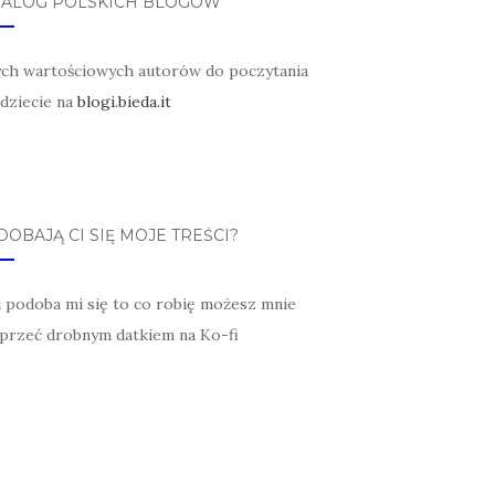
TALOG POLSKICH BLOGÓW
ych wartościowych autorów do poczytania
jdziecie na
blogi.bieda.it
OBAJĄ CI SIĘ MOJE TREŚCI?
li podoba mi się to co robię możesz mnie
przeć drobnym datkiem na Ko-fi