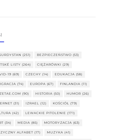
I
SURDYSTAN
(251)
BEZPIECZEŃSTWO
(53)
ITSKÉ LISTY
(264)
CIĘŻARÓWKI
(29)
VID-19
(69)
CZECHY
(14)
EDUKACJA
(58)
IGRACJA
(74)
EUROPA
(67)
FINLANDIA
(11)
ZETAE.COM
(90)
HISTORIA
(50)
HUMOR
(26)
TERNET
(31)
IZRAEL
(12)
KOŚCIÓŁ
(79)
LTURA
(42)
LEWACKIE PITOLENIE
(171)
BT
(34)
MEDIA
(85)
MOTORYZACJA
(63)
ZYCZNY ALFABET
(17)
MUZYKA
(41)