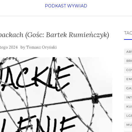
PODKAST
WYWIAD
backach (Gośc: Bartek Rumieńczyk)
TAG
by
utego 2024
Tomasz Oryński
AB
BR
CO
EM
GA
IN
KU
LG
MU