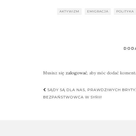
AKTYWIZM
EMIGRACJA
POLITYKA
DOD
Musisz się
zalogować
, aby móc dodać koment
Nawigacja
SĄDY SĄ DLA NAS, PRAWDZIWYCH BRYTY
postu
BEZPAŃSTWOWCA W SYRII!