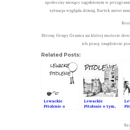
społeczny niosący zagubionym w przygrani
sytuacja wygląda dzisiaj, Bartek mówi mni
Roz
Stronę Grupy Granica na której możecie dowie
ich pracę znajdziecie p
Related Posts:
Lewackie
Lewackie
Le
Pitolenie o
Pitolenie o tym,
Pi
prawach
jak to jest być
co
autorskich (gość:
Polką z Królewca
po
Jarosław
(Gość: Katia
pr
Br
Lipszyc)
Apanova)
Ad