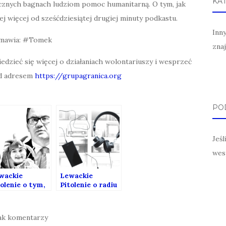
KA
cznych bagnach ludziom pomoc humanitarną. O tym, jak
ej więcej od sześćdziesiątej drugiej minuty podkastu.
Inn
mawia: #Tomek
zna
dzieć się więcej o działaniach wolontariuszy i wesprzeć
od adresem
https://grupagranica.org
POD
Jeś
wes
wackie
Lewackie
tolenie o tym,
Pitolenie o radiu
 nam
i podkastach
wiedział pan
(Gość: Paweł
ofesor (Gość:
Drozd)
ak komentarzy
am Bodnar)