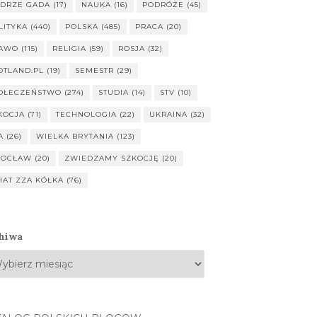
DRZE GADA
(17)
NAUKA
(16)
PODRÓŻE
(45)
LITYKA
(440)
POLSKA
(485)
PRACA
(20)
AWO
(115)
RELIGIA
(59)
ROSJA
(32)
OTLAND.PL
(19)
SEMESTR
(29)
OŁECZEŃSTWO
(274)
STUDIA
(14)
STV
(10)
KOCJA
(71)
TECHNOLOGIA
(22)
UKRAINA
(32)
A
(26)
WIELKA BRYTANIA
(123)
OCŁAW
(20)
ZWIEDZAMY SZKOCJĘ
(20)
IAT ZZA KÓŁKA
(76)
hiwa