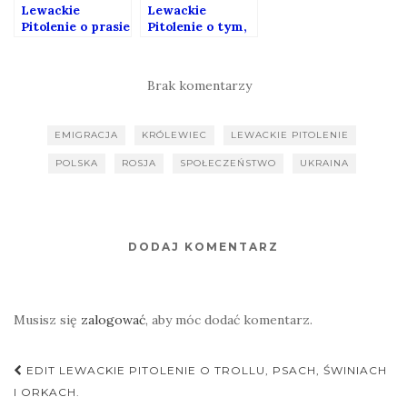
Lewackie
Lewackie
Pitolenie o prasie
Pitolenie o tym,
podziemnej
że z polską szkołą
(Gość: Andrzej
jeszcze nie jest
Oryński)
aż tak źle (Gość:
Brak komentarzy
Kuba Bielawski)
EMIGRACJA
KRÓLEWIEC
LEWACKIE PITOLENIE
POLSKA
ROSJA
SPOŁECZEŃSTWO
UKRAINA
DODAJ KOMENTARZ
Musisz się
zalogować
, aby móc dodać komentarz.
Nawigacja
EDIT LEWACKIE PITOLENIE O TROLLU, PSACH, ŚWINIACH
postu
I ORKACH.