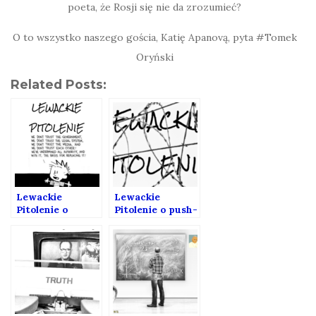
poeta, że Rosji się nie da zrozumieć?
O to wszystko naszego gościa, Katię Apanovą, pyta #Tomek
Oryński
Related Posts:
Lewackie
Lewackie
Pitolenie o
Pitolenie o push-
autorytetach
backach (Gośc:
Bartek
Rumieńczyk)