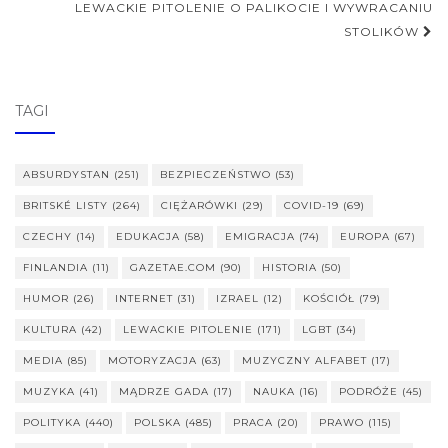
LEWACKIE PITOLENIE O PALIKOCIE I WYWRACANIU
STOLIKÓW
TAGI
ABSURDYSTAN
(251)
BEZPIECZEŃSTWO
(53)
BRITSKÉ LISTY
(264)
CIĘŻARÓWKI
(29)
COVID-19
(69)
CZECHY
(14)
EDUKACJA
(58)
EMIGRACJA
(74)
EUROPA
(67)
FINLANDIA
(11)
GAZETAE.COM
(90)
HISTORIA
(50)
HUMOR
(26)
INTERNET
(31)
IZRAEL
(12)
KOŚCIÓŁ
(79)
KULTURA
(42)
LEWACKIE PITOLENIE
(171)
LGBT
(34)
MEDIA
(85)
MOTORYZACJA
(63)
MUZYCZNY ALFABET
(17)
MUZYKA
(41)
MĄDRZE GADA
(17)
NAUKA
(16)
PODRÓŻE
(45)
POLITYKA
(440)
POLSKA
(485)
PRACA
(20)
PRAWO
(115)