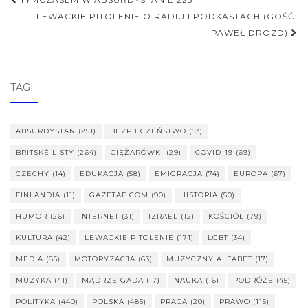
Nawigacja
postu
LEWACKIE PITOLENIE O RADIU I PODKASTACH (GOŚĆ:
PAWEŁ DROZD)
TAGI
ABSURDYSTAN
(251)
BEZPIECZEŃSTWO
(53)
BRITSKÉ LISTY
(264)
CIĘŻARÓWKI
(29)
COVID-19
(69)
CZECHY
(14)
EDUKACJA
(58)
EMIGRACJA
(74)
EUROPA
(67)
FINLANDIA
(11)
GAZETAE.COM
(90)
HISTORIA
(50)
HUMOR
(26)
INTERNET
(31)
IZRAEL
(12)
KOŚCIÓŁ
(79)
KULTURA
(42)
LEWACKIE PITOLENIE
(171)
LGBT
(34)
MEDIA
(85)
MOTORYZACJA
(63)
MUZYCZNY ALFABET
(17)
MUZYKA
(41)
MĄDRZE GADA
(17)
NAUKA
(16)
PODRÓŻE
(45)
POLITYKA
(440)
POLSKA
(485)
PRACA
(20)
PRAWO
(115)