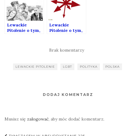
Galeński)
Lewackie
Lewackie
Pitolenie o tym,
Pitolenie o tym,
jak się żyje w
że Maciek chce
krajach, w
już kończyć a
których prawica
Tomek ma ciągle
Brak komentarzy
jest u władzy
nowe tematy do
obgadania
LEWACKIE PITOLENIE
LGBT
POLITYKA
POLSKA
DODAJ KOMENTARZ
Musisz się
zalogować
, aby móc dodać komentarz.
TYMCZASEM W ABSURDYSTANIE 225