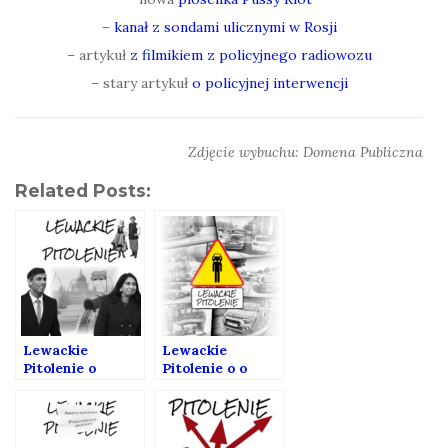
–
kanał z sondami ulicznymi w Rosji
– artykuł
z filmikiem z policyjnego radiowozu
– stary artykuł
o policyjnej interwencji
Zdjęcie wybuchu: Domena Publiczna
Related Posts:
Lewackie
Lewackie
Pitolenie o
Pitolenie o o
Polkach,
parkowaniu,
Polakach,
dostawcach i
torsjach i
policji. (Gość:
Torysach.
Wojciech