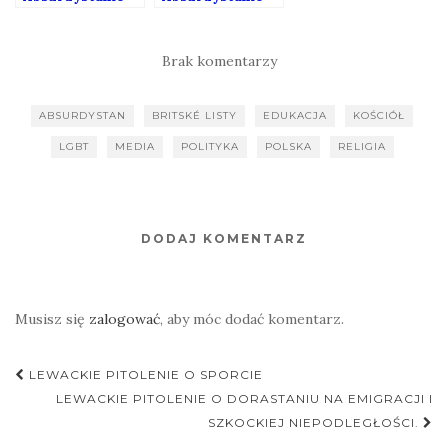
149
42
Brak komentarzy
ABSURDYSTAN
BRITSKÉ LISTY
EDUKACJA
KOŚCIÓŁ
LGBT
MEDIA
POLITYKA
POLSKA
RELIGIA
DODAJ KOMENTARZ
Musisz się
zalogować
, aby móc dodać komentarz.
Nawigacja
LEWACKIE PITOLENIE O SPORCIE
postu
LEWACKIE PITOLENIE O DORASTANIU NA EMIGRACJI I
SZKOCKIEJ NIEPODLEGŁOŚCI.