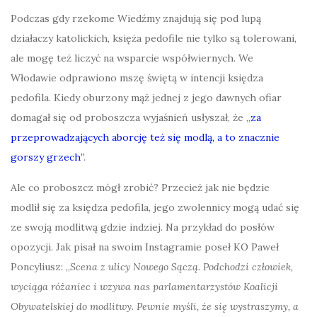
Podczas gdy rzekome Wiedźmy znajdują się pod lupą
działaczy katolickich, księża pedofile nie tylko są tolerowani,
ale mogę też liczyć na wsparcie współwiernych. We
Włodawie odprawiono mszę świętą w intencji księdza
pedofila. Kiedy oburzony mąż jednej z jego dawnych ofiar
domagał się od proboszcza wyjaśnień usłyszał, że „
za
przeprowadzających aborcję też się modlą, a to znacznie
gorszy grzech”
.
Ale co proboszcz mógł zrobić? Przecież jak nie będzie
modlił się za księdza pedofila, jego zwolennicy mogą udać się
ze swoją modlitwą gdzie indziej. Na przykład do posłów
opozycji. Jak pisał na swoim Instagramie poseł KO Paweł
Poncyliusz: „
Scena z ulicy Nowego Sączą. Podchodzi człowiek,
wyciąga różaniec i wzywa nas parlamentarzystów Koalicji
Obywatelskiej do modlitwy. Pewnie myśli, że się wystraszymy, a