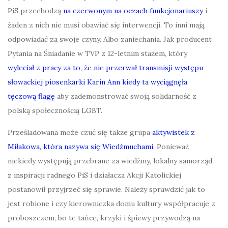
PiS przechodzą
na czerwonym na oczach funkcjonariuszy
i
żaden z nich nie musi obawiać się interwencji. To inni mają
odpowiadać za swoje czyny. Albo zaniechania. Jak producent
Pytania na Śniadanie w TVP z 12-letnim stażem, który
wyleciał z pracy za to, że nie przerwał transmisji występu
słowackiej piosenkarki Karin Ann kiedy ta wyciągnęła
tęczową flagę
aby zademonstrować swoją solidarność z
polską społecznością LGBT.
Prześladowana może czuć się także grupa
aktywistek z
Miłakowa, która nazywa się Wiedźmuchami.
Ponieważ
niekiedy występują przebrane za wiedźmy, lokalny samorząd
z inspiracji radnego PiS i działacza Akcji Katolickiej
postanowił przyjrzeć się sprawie. Należy sprawdzić jak to
jest robione i czy kierowniczka domu kultury współpracuje z
proboszczem, bo te tańce, krzyki i śpiewy przywodzą na