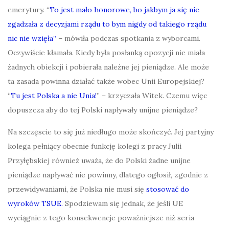
emerytury. “
To jest mało honorowe, bo jakbym ja się nie
zgadzała z decyzjami rządu to bym nigdy od takiego rządu
nic nie wzięła”
– mówiła podczas spotkania z wyborcami.
Oczywiście kłamała. Kiedy była posłanką opozycji nie miała
żadnych obiekcji i pobierała należne jej pieniądze. Ale może
ta zasada powinna działać także wobec Unii Europejskiej?
“
Tu jest Polska a nie Unia!
” – krzyczała Witek. Czemu więc
dopuszcza aby do tej Polski napływały unijne pieniądze?
Na szczęscie to się już niedługo może skończyć. Jej partyjny
kolega pełniący obecnie funkcję kolegi z pracy Julii
Przyłębskiej również uważa, że do Polski żadne unijne
pieniądze napływać nie powinny, dlatego ogłosił, zgodnie z
przewidywaniami, że Polska nie musi się
stosować do
wyroków TSUE.
Spodziewam się jednak, że jeśli UE
wyciągnie z tego konsekwencje poważniejsze niż seria