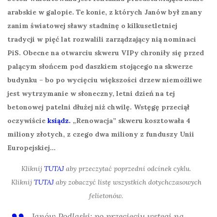
arabskie w galopie. Te konie, z których Janów był znany
zanim światowej sławy stadninę o kilkusetletniej
tradycji w pięć lat rozwalili zarządzający nią nominaci
PiS. Obecne na otwarciu skweru VIPy chroniły się przed
palącym słońcem pod daszkiem stojącego na skwerze
budynku – bo po wycięciu większości drzew niemożliwe
jest wytrzymanie w słoneczny, letni dzień na tej
betonowej patelni dłużej niż chwilę. Wstęgę przeciął
oczywiście
ksiądz.
„Renowacja” skweru kosztowała 4
miliony złotych, z czego dwa miliony z funduszy Unii
Europejskiej…
Kliknij
TUTAJ
aby przeczytać poprzedni odcinek cyklu.
Kliknij
TUTAJ
aby zobaczyć listę wszystkich dotychczasowych
felietonów.
Janów Podlaski: po przecięciu wstęgi na