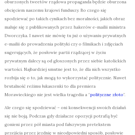
oburzonych tweetów rządowa propaganda będzie oburzona
obcięciem naszemu krajowi funduszy. Bo czego się
spodziewać po takich cynikach bez moralności, jakich obraz
maluje się z publikowanych przez hakerów e-mailii ministra
Dworczyka. I nawet nie mówię tu już o używaniu prywatnych
e-mailii do prowadzenia polityki czy o filmikach i zdjęciach
sugerujących, że posłowie partii rządzącej w życiu
prywatnym dalecy są od głoszonych przez siebie katolickich
wartości. Najbardziej smutne jest to, że dla nich wszystko
rozbija się o to, jak mogą to wykorzystać politycznie. Nawet
brutalność reżimu łukaszenki to dla premiera
Morawieckiego nie jest wielka tragedia a “
polityczne złoto
”.
Ale czego się spodziewać – oni konsekwencji swoich działań
się nie boją. Podczas gdy działacze opozycji potrafią być
gonieni przez pół miasta pod fałszywym pretekstem
przejścia przez jezdnię w nieodpowiedni sposób, posłowie