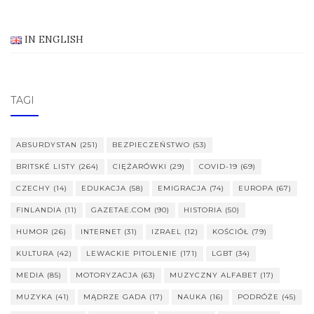
IN ENGLISH
TAGI
ABSURDYSTAN
(251)
BEZPIECZEŃSTWO
(53)
BRITSKÉ LISTY
(264)
CIĘŻARÓWKI
(29)
COVID-19
(69)
CZECHY
(14)
EDUKACJA
(58)
EMIGRACJA
(74)
EUROPA
(67)
FINLANDIA
(11)
GAZETAE.COM
(90)
HISTORIA
(50)
HUMOR
(26)
INTERNET
(31)
IZRAEL
(12)
KOŚCIÓŁ
(79)
KULTURA
(42)
LEWACKIE PITOLENIE
(171)
LGBT
(34)
MEDIA
(85)
MOTORYZACJA
(63)
MUZYCZNY ALFABET
(17)
MUZYKA
(41)
MĄDRZE GADA
(17)
NAUKA
(16)
PODRÓŻE
(45)