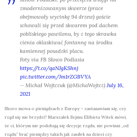
zmodernizowanym skwerze (prace
obejmowały wycinkę 94 drzew) goście
schowali się przed skwarem pod dachem
pobliskiego pawilonu, by z tego skrawka
cienia oklaskiwać fontannę na środku
kamiennej posadzki placu.
Foty via FB Słowo Podlasia
https://t.co/qaNJgKShnj
pic.twitter.com/Jm1rZGBVYA
— Michał Wojtczuk (@MichaWojtcz)
July 16,
2021
Skoro mowa o pieniądzach z Europy – zastanawiam się, czy
rząd się nie brzydzi? Marszałek Sejmu Elżbieta Witek mówi,
że ci, którym nie podobają się decyzje rządu, nie powinni „od
rządu” brać pieniędzy takich jak zasiłek na dzieci czy