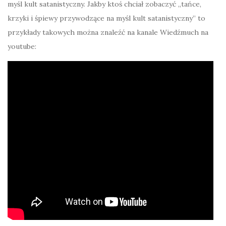
myśl kult satanistyczny. Jakby ktoś chciał zobaczyć „tańce,
krzyki i śpiewy przywodzące na myśl kult satanistyczny” to
przykłady takowych można znaleźć na kanale Wiedźmuch na
youtube: