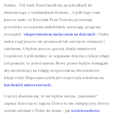
Polska… XXI wiek. Poseł modli się na schodkach do
obuwniczego z wysłannikiem Szatana… A jeśli tego wam
jeszcze mało, to Rzecznik Praw Dziecka protestuje
przeciwko szczepieniu małoletnich, nazywając program
szczepień “
eksperymentem medycznym na dzieciach
”. Chyba
żaden rząd jeszcze nie promował tak zawzięcie ciemnoty i
zabobonu. A będzie jeszcze gorzej, dzięki ministrowi
Czarnkowi. I jeśli myślisz, że wypisanie dziecka z lekcji religii
coś pomoże, to jesteś naiwny. Nowe prawo będzie wymagało
aby niechodzący na religię uczęszczali na obowiazkowe
lekcje etyki. Ekipa nauczycieli już rozpoczęła szkolenia na
katolickich uniwersytetach…
I raczej obawiam się, że nie będzie można „zapomnieć”
zapisać dzieci na te zajęcia. Dzieci to nie olimpijczycy, którzy
zostali odesłani z Tokio do domu – jak
sześcioosobowa