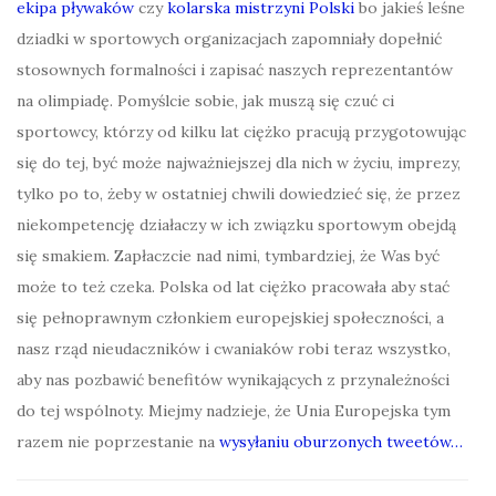
ekipa pływaków
czy
kolarska mistrzyni Polski
bo jakieś leśne
dziadki w sportowych organizacjach zapomniały dopełnić
stosownych formalności i zapisać naszych reprezentantów
na olimpiadę. Pomyślcie sobie, jak muszą się czuć ci
sportowcy, którzy od kilku lat ciężko pracują przygotowując
się do tej, być może najważniejszej dla nich w życiu, imprezy,
tylko po to, żeby w ostatniej chwili dowiedzieć się, że przez
niekompetencję działaczy w ich związku sportowym obejdą
się smakiem. Zapłaczcie nad nimi, tymbardziej, że Was być
może to też czeka. Polska od lat ciężko pracowała aby stać
się pełnoprawnym członkiem europejskiej społeczności, a
nasz rząd nieudaczników i cwaniaków robi teraz wszystko,
aby nas pozbawić benefitów wynikających z przynależności
do tej wspólnoty. Miejmy nadzieje, że Unia Europejska tym
razem nie poprzestanie na
wysyłaniu oburzonych tweetów…