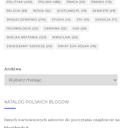
POLITYKA
(440)
POLSKA
(485)
PRACA
(20)
PRAWO
(115)
RELIGIA
(59)
ROSJA
(32)
SCOTLAND.PL
(19)
SEMESTR
(29)
SPOŁECZEŃSTWO
(274)
STUDIA
(14)
STV
(10)
SZKOCJA
(71)
TECHNOLOGIA
(22)
UKRAINA
(32)
USA
(26)
WIELKA BRYTANIA
(123)
WROCŁAW
(20)
ZWIEDZAMY SZKOCJĘ
(20)
ŚWIAT ZZA KÓŁKA
(76)
Archiwa
KATALOG POLSKICH BLOGÓW
Innych wartościowych autorów do poczytania znajdziecie na
blogi.bieda.it