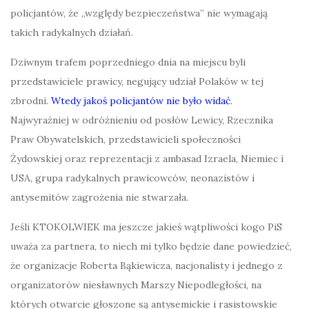
policjantów, że „względy bezpieczeństwa” nie wymagają
takich radykalnych działań.
Dziwnym trafem poprzedniego dnia na miejscu byli
przedstawiciele prawicy, negujący udział Polaków w tej
zbrodni.
Wtedy jakoś policjantów nie było widać
.
Najwyraźniej w odróżnieniu od posłów Lewicy, Rzecznika
Praw Obywatelskich, przedstawicieli społeczności
Żydowskiej oraz reprezentacji z ambasad Izraela, Niemiec i
USA, grupa radykalnych prawicowców, neonazistów i
antysemitów zagrożenia nie stwarzała.
Jeśli KTOKOLWIEK ma jeszcze jakieś wątpliwości kogo PiS
uważa za partnera, to niech mi tylko będzie dane powiedzieć,
że organizacje Roberta Bąkiewicza, nacjonalisty i jednego z
organizatorów niesławnych Marszy Niepodległości, na
których otwarcie głoszone są antysemickie i rasistowskie