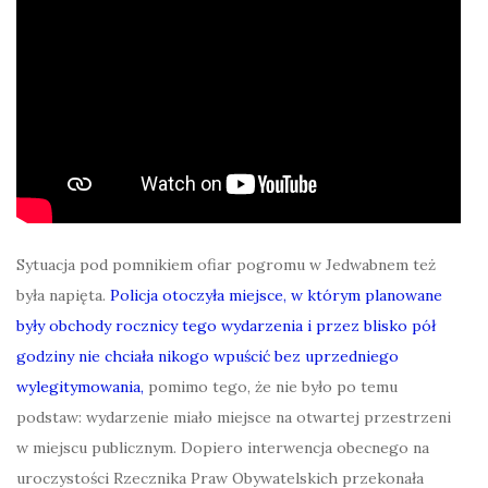
Sytuacja pod pomnikiem ofiar pogromu w Jedwabnem też
była napięta.
Policja otoczyła miejsce, w którym planowane
były obchody rocznicy tego wydarzenia i przez blisko pół
godziny nie chciała nikogo wpuścić bez uprzedniego
wylegitymowania,
pomimo tego, że nie było po temu
podstaw: wydarzenie miało miejsce na otwartej przestrzeni
w miejscu publicznym. Dopiero interwencja obecnego na
uroczystości Rzecznika Praw Obywatelskich przekonała