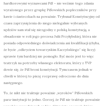
hardkorowymi wyznawcami PiS – nie weźmie tego zdania
wyrażonego przez grupkę PiSowskich popleczników przy
kawie i ciasteczkach na poważnie. Trybunał Konstytucyjny od
czasu zaprzysiężenia do niego nielegalnie wybranych
sędziów sam stał się niezgodny z polską konstytucją, a
obsadzenie w roli jego prezesa Julii Przyłębskiej, która nie
posiada odpowiedniego doświadczenia ani kwalifikacji (chyba,
że bycie „odkryciem towarzyskim Kaczyńskiego” się liczy)
sprawie tym bardziej nie pomogło. Być może jest to więc
teatrzyk na potrzeby własnego elektoratu, który z TVP
dowie się, że PiS broni konstytucji. Tymczasem jednak w
chwili w której to piszę rozprawę odroczono do dnia
następnego.
To, że nikt nie traktuje poważnie „wyroków” PiSowskich
para-instytucji to jedno. Gorzej, że PiS nie traktuje poważnie