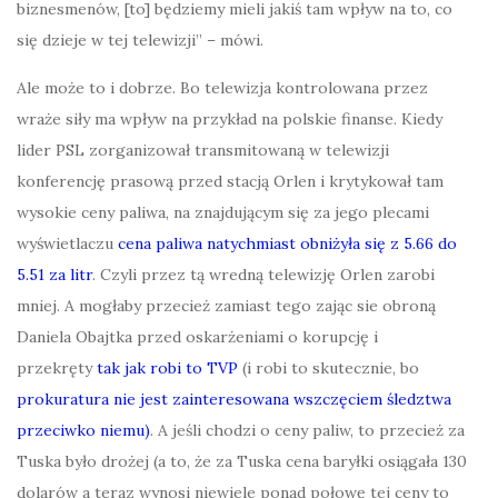
biznesmenów, [to] będziemy mieli jakiś tam wpływ na to, co
się dzieje w tej telewizji” – mówi.
Ale może to i dobrze. Bo telewizja kontrolowana przez
wraże siły ma wpływ na przykład na polskie finanse. Kiedy
lider PSL zorganizował transmitowaną w telewizji
konferencję prasową przed stacją Orlen i krytykował tam
wysokie ceny paliwa, na znajdującym się za jego plecami
wyświetlaczu
cena paliwa natychmiast obniżyła się z 5.66 do
5.51 za litr
. Czyli przez tą wredną telewizję Orlen zarobi
mniej. A mogłaby przecież zamiast tego zając sie obroną
Daniela Obajtka przed oskarżeniami o korupcję i
przekręty
tak jak robi to TVP
(i robi to skutecznie, bo
prokuratura nie jest zainteresowana wszczęciem śledztwa
przeciwko niemu)
. A jeśli chodzi o ceny paliw, to przecież za
Tuska było drożej (a to, że za Tuska cena baryłki osiągała 130
dolarów a teraz wynosi niewiele ponad połowę tej ceny to