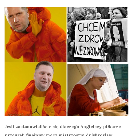
Jeśli zastanawialiście się dlaczego Angielscy piłkarze
przegrali finałowy mecz mistrzostw, dr Mirosław