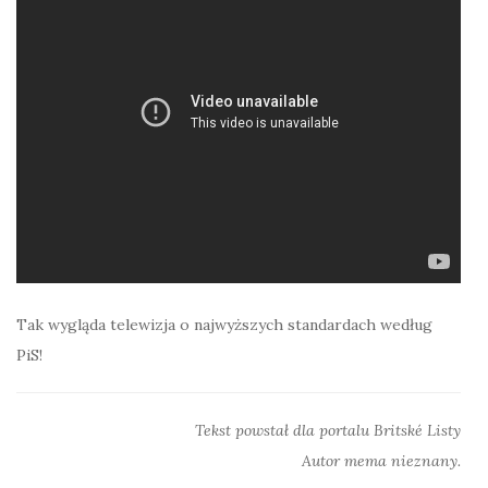
Tak wygląda telewizja o najwyższych standardach według
PiS!
Tekst powstał dla portalu Britské Listy
Autor mema nieznany.