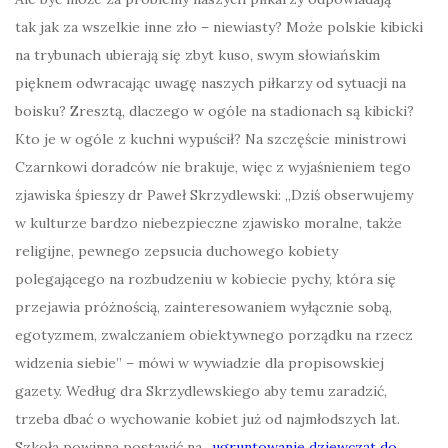
tak jak za wszelkie inne zło – niewiasty? Może polskie kibicki
na trybunach ubierają się zbyt kuso, swym słowiańskim
pięknem odwracając uwagę naszych piłkarzy od sytuacji na
boisku? Zresztą, dlaczego w ogóle na stadionach są kibicki?
Kto je w ogóle z kuchni wypuścił? Na szczęście ministrowi
Czarnkowi doradców nie brakuje, więc z wyjaśnieniem tego
zjawiska śpieszy dr Paweł Skrzydlewski: „Dziś obserwujemy
w kulturze bardzo niebezpieczne zjawisko moralne, także
religijne, pewnego zepsucia duchowego kobiety
polegającego na rozbudzeniu w kobiecie pychy, która się
przejawia próżnością, zainteresowaniem wyłącznie sobą,
egotyzmem, zwalczaniem obiektywnego porządku na rzecz
widzenia siebie” – mówi w wywiadzie dla propisowskiej
gazety. Według dra Skrzydlewskiego aby temu zaradzić,
trzeba dbać o wychowanie kobiet już od najmłodszych lat.
Szkoła powinna postawić na „
ugruntowanie dziewcząt do