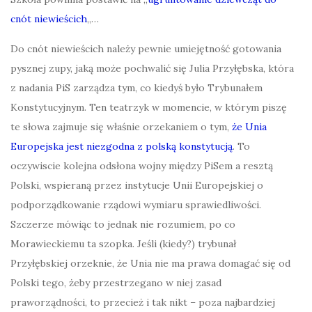
cnót niewieścich
„…
Do cnót niewieścich należy pewnie umiejętność gotowania
pysznej zupy, jaką może pochwalić się Julia Przyłębska, która
z nadania PiS zarządza tym, co kiedyś było Trybunałem
Konstytucyjnym. Ten teatrzyk w momencie, w którym piszę
te słowa zajmuje się właśnie orzekaniem o tym,
że Unia
Europejska jest niezgodna z polską konstytucją
. To
oczywiscie kolejna odsłona wojny między PiSem a resztą
Polski, wspieraną przez instytucje Unii Europejskiej o
podporządkowanie rządowi wymiaru sprawiedliwości.
Szczerze mówiąc to jednak nie rozumiem, po co
Morawieckiemu ta szopka. Jeśli (kiedy?) trybunał
Przyłębskiej orzeknie, że Unia nie ma prawa domagać się od
Polski tego, żeby przestrzegano w niej zasad
praworządności, to przecież i tak nikt – poza najbardziej