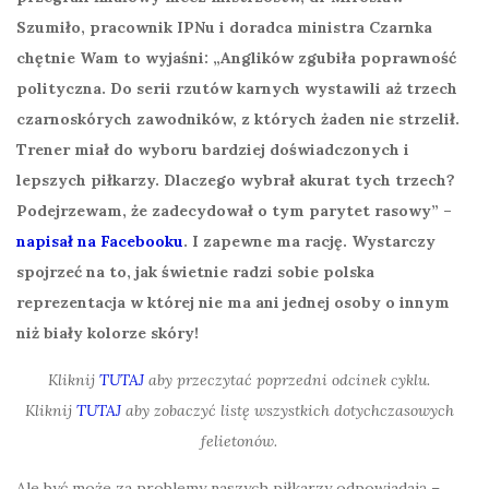
Szumiło, pracownik IPNu i doradca ministra Czarnka
chętnie Wam to wyjaśni: „Anglików zgubiła poprawność
polityczna. Do serii rzutów karnych wystawili aż trzech
czarnoskórych zawodników, z których żaden nie strzelił.
Trener miał do wyboru bardziej doświadczonych i
lepszych piłkarzy. Dlaczego wybrał akurat tych trzech?
Podejrzewam, że zadecydował o tym parytet rasowy”
–
napisał na Facebooku
. I zapewne ma rację. Wystarczy
spojrzeć na to, jak świetnie radzi sobie polska
reprezentacja w której nie ma ani jednej osoby o innym
niż biały kolorze skóry!
Kliknij
TUTAJ
aby przeczytać poprzedni odcinek cyklu.
Kliknij
TUTAJ
aby zobaczyć listę wszystkich dotychczasowych
felietonów.
Ale być może za problemy naszych piłkarzy odpowiadają –