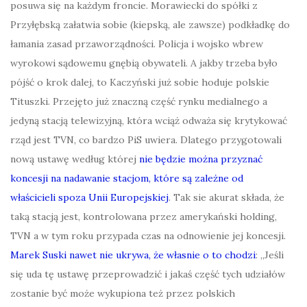
posuwa się na każdym froncie. Morawiecki do spółki z
Przyłębską załatwia sobie (kiepską, ale zawsze) podkładkę do
łamania zasad przaworządności. Policja i wojsko wbrew
wyrokowi sądowemu gnębią obywateli. A jakby trzeba było
pójść o krok dalej, to Kaczyński już sobie hoduje polskie
Tituszki. Przejęto już znaczną część rynku medialnego a
jedyną stacją telewizyjną, która wciąż odważa się krytykować
rząd jest TVN, co bardzo PiS uwiera. Dlatego przygotowali
nową ustawę według której
nie będzie można przyznać
koncesji na nadawanie stacjom, które są zależne od
właścicieli spoza Unii Europejskiej
. Tak sie akurat składa, że
taką stacją jest, kontrolowana przez amerykański holding,
TVN a w tym roku przypada czas na odnowienie jej koncesji.
Marek Suski nawet nie ukrywa, że własnie o to chodzi
: „Jeśli
się uda tę ustawę przeprowadzić i jakaś część tych udziałów
zostanie być może wykupiona też przez polskich