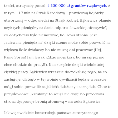
treści, otrzymały ponad
4 500 000 zł grantów rządowych.
A
w tym – 1.7 mln na Straż Narodową – prawicową bojówkę
utworzoną w odpowiedzi na Strajk Kobiet. Bąkiewicz planuje
użyć tych pieniędzy na danie odporu „lewackiej ofensywie”,
co dotychczas było niemożliwe, bo „lewa strona” jest
„zalewana pieniędzmi” dzięki czemu może sobie pozwolić na
większą ilość działaczy, bo nie muszą oni pracować (Hej,
Panie Soros! Jam lewak, gdzie moja kasa, bo mi się już nie
chce chodzić do pracy!!!). Na szczęście dzięki wieloletniej
ciężkiej pracy, Bąkiewicz wreszcie doczekał się tego, na co
zasługuje, dlatego w tej wojnie cywilizacji będzie wreszcie
mógł sobie pozwolić na jakichś działaczy i narzędzia. Choć te
przysłowiowe „karabiny” to wciąż nie dość, bo przeciwna
strona dysponuje bronią atomową – narzeka Bąkiewicz.
Jak więc widzicie konstrukcja państwa autorytarnego