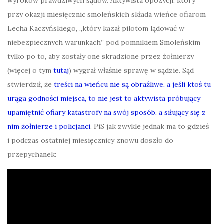
wyroków prawdziwych sądów. Aktywista opozycji, który
przy okazji miesięcznic smoleńskich składa wieńce ofiarom
Lecha Kaczyńskiego, „który kazał pilotom lądować w
niebezpiecznych warunkach” pod pomnikiem Smoleńskim
tylko po to, aby zostały one skradzione przez żołnierzy
(więcej o tym
tutaj
) wygrał właśnie sprawę w sądzie. Sąd
stwierdził, że
treści na wieńcu nie są obraźliwe, a jeśli ktoś tu
urąga godności miejsca, to nie jest to aktywista próbujący
upamiętnić ofiary katastrofy na swój sposób, a siłujący się z
nim żołnierze i policjanci
. PiS jak zwykle jednak ma to gdzieś
i podczas ostatniej miesięcznicy znowu doszło do
przepychanek: