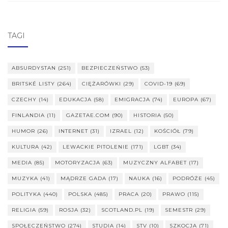
TAGI
ABSURDYSTAN
(251)
BEZPIECZEŃSTWO
(53)
BRITSKÉ LISTY
(264)
CIĘŻARÓWKI
(29)
COVID-19
(69)
CZECHY
(14)
EDUKACJA
(58)
EMIGRACJA
(74)
EUROPA
(67)
FINLANDIA
(11)
GAZETAE.COM
(90)
HISTORIA
(50)
HUMOR
(26)
INTERNET
(31)
IZRAEL
(12)
KOŚCIÓŁ
(79)
KULTURA
(42)
LEWACKIE PITOLENIE
(171)
LGBT
(34)
MEDIA
(85)
MOTORYZACJA
(63)
MUZYCZNY ALFABET
(17)
MUZYKA
(41)
MĄDRZE GADA
(17)
NAUKA
(16)
PODRÓŻE
(45)
POLITYKA
(440)
POLSKA
(485)
PRACA
(20)
PRAWO
(115)
RELIGIA
(59)
ROSJA
(32)
SCOTLAND.PL
(19)
SEMESTR
(29)
SPOŁECZEŃSTWO
(274)
STUDIA
(14)
STV
(10)
SZKOCJA
(71)