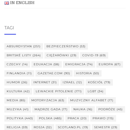
IN ENGLISH
TAGI
ABSURDYSTAN
(251)
BEZPIECZEŃSTWO
(53)
BRITSKÉ LISTY
(264)
CIĘŻARÓWKI
(29)
COVID-19
(69)
CZECHY
(14)
EDUKACJA
(58)
EMIGRACJA
(74)
EUROPA
(67)
FINLANDIA
(11)
GAZETAE.COM
(90)
HISTORIA
(50)
HUMOR
(26)
INTERNET
(31)
IZRAEL
(12)
KOŚCIÓŁ
(79)
KULTURA
(42)
LEWACKIE PITOLENIE
(171)
LGBT
(34)
MEDIA
(85)
MOTORYZACJA
(63)
MUZYCZNY ALFABET
(17)
MUZYKA
(41)
MĄDRZE GADA
(17)
NAUKA
(16)
PODRÓŻE
(45)
POLITYKA
(440)
POLSKA
(485)
PRACA
(20)
PRAWO
(115)
RELIGIA
(59)
ROSJA
(32)
SCOTLAND.PL
(19)
SEMESTR
(29)