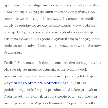
ojcem narodu nawołującym do współpracy ponad podziałami.
Duda udał się z wizytą do kilku afrykańskich państw a po
powrocie zwołał radę gabinetową, żeby pisowskie media
mogły przedstawiać go czy to jako kogoś, kto w polityce
rozdaje karty, czy chociaż jako prezydenta wzywającego
Tuska na dywanik. Tusk jednak wykoleił całą tą szopkę kiedy
podczas owej rady gabinetowej poruszył sprawę posłuchów
Pegasusem.
To dla PiSu w ostatnich dniach temat bardzo niewygodny, bo
okazuje się, że mogli podsłuchiwać nie tylko swoich
przeciwników politycznych ale nawet partyjnych kolegów –
w tym
samego premiera Morawieckiego
. A jeśli, jak
podejrzewają niektórzy, na podsłuchu był także prezydent
Duda, to jeśli po tym, jak zrobił z siebie totalnego kretyna
próbując uratować Wąsika i Kamińskiego przed odsiadką,