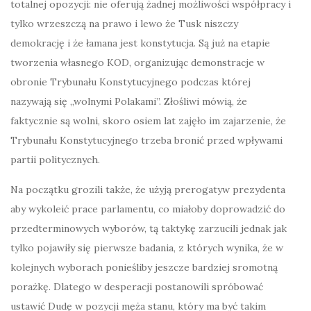
totalnej opozycji: nie oferują żadnej możliwości współpracy i
tylko wrzeszczą na prawo i lewo że Tusk niszczy
demokrację i że łamana jest konstytucja. Są już na etapie
tworzenia własnego KOD, organizując demonstracje w
obronie Trybunału Konstytucyjnego podczas której
nazywają się „wolnymi Polakami”. Złośliwi mówią, że
faktycznie są wolni, skoro osiem lat zajęło im zajarzenie, że
Trybunału Konstytucyjnego trzeba bronić przed wpływami
partii politycznych.
Na początku grozili także, że użyją prerogatyw prezydenta
aby wykoleić prace parlamentu, co miałoby doprowadzić do
przedterminowych wyborów, tą taktykę zarzucili jednak jak
tylko pojawiły się pierwsze badania, z których wynika, że w
kolejnych wyborach ponieśliby jeszcze bardziej sromotną
porażkę. Dlatego w desperacji postanowili spróbować
ustawić Dudę w pozycji męża stanu, który ma być takim