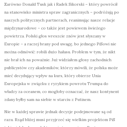
Zarówno Donald Tusk jak i Radek Sikorski – który powrócił
na stanowisko ministra spraw zagranicznych – podróżują po
naszych politycznych partnerach, reanimując nasze relacje
międzynarodowe – co także jest powiewem świeżego
powietrza. Polski głos wreszcie znów jest słyszany w
Europie – a raczej brany pod uwagę, bo jednego PiSowi nie
można odmówić: robili dużo hałasu. Problem w tym, że nikt
nie brał ich na poważnie. Już widziałem głosy zachodnich
publicystów czy akademików, którzy mówili, że polska może
mieć decydujący wpływ na kurs, który obierze Unia
Europejska w związku z ryzykiem powrotu Trumpa do
władzy za oceanem, co mogłoby oznaczać, że nasz kontynent
zdany byłby sam na siebie w starciu z Putinem.
Nie w każdej sprawie jednak decyzje podejmowane są od
razu. Rząd bliżej musi przyjrzeć się wielkim projektom PiS