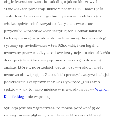
ciągle kwestionowane, bo tak długo jak na kluczowych
stanowiskach pozostają ludzie z nadania PiS – nawet jeśli
znaleźli się tam akurat zgodnie z prawem – odchodząca
władza będzie robić wszystko, żeby zachować choć
przyczółki w państwowych instytucjach. Bodnar musi de
facto operować w środowisku, w którym są dwa równoległe
systemy sprawiedliwości – ten PiSsowski, i ten legalny,
uznawany przez międzynarodowe instytucje – a niemal każda
decyzja sądu w kluczowej sprawie opiera się o dokładną
analizę, które z poprzednich decyzji czy wyroków należy
uznać za obowiązujące. Że o takich prostych zagrywkach jak
podkradanie akt sprawy żeby weszły w ręce „słusznych”
sędziów – jak to miało miejsce w przypadku sprawy
Wąsika i
Kamińskiego
nie wspomnę.
Sytuacja jest tak zagmatwana, że można porównać ją do
rozwiązywania plątaniny sznurków, w którym co któreś