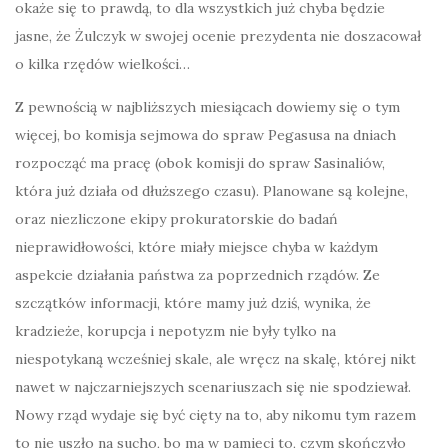
okaże się to prawdą, to dla wszystkich już chyba będzie
jasne, że Żulczyk w swojej ocenie prezydenta nie doszacował
o kilka rzędów wielkości…
Z pewnością w najbliższych miesiącach dowiemy się o tym
więcej, bo komisja sejmowa do spraw Pegasusa na dniach
rozpocząć ma pracę (obok komisji do spraw Sasinaliów,
która już działa od dłuższego czasu). Planowane są kolejne,
oraz niezliczone ekipy prokuratorskie do badań
nieprawidłowości, które miały miejsce chyba w każdym
aspekcie działania państwa za poprzednich rządów. Ze
szczątków informacji, które mamy już dziś, wynika, że
kradzieże, korupcja i nepotyzm nie były tylko na
niespotykaną wcześniej skale, ale wręcz na skalę, której nikt
nawet w najczarniejszych scenariuszach się nie spodziewał.
Nowy rząd wydaje się być cięty na to, aby nikomu tym razem
to nie uszło na sucho, bo ma w pamięci to, czym skończyło