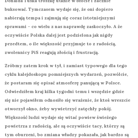
Donalda Tuska troszkę utknie w błocie i zacznie
buksować. Tymczasem wydaje się, że oni dopiero
nabierają tempa i zajmują się coraz istotniejszymi
sprawami – co wielu z nas naprawdę zaskoczyło. A że
oczywiście Polska dalej jest podzielona jak nigdy
przedtem, o ile większość przyjmuje to z radością,
zwolennicy PiS reagują złością i frustracją.
Zróbmy zatem krok w tył, i zamiast typowego dla tego
cyklu kalejdoskopu pomniejszych wydarzeń, pozwólcie,
że postaram się opisać atmosferę panującą w Polsce.
Odwiedziłem kraj kilka tygodni temu i wszędzie gdzie
się nie pojawiłem odnosiło się wrażenie, że ktoś wreszcie
otworzył okno, żeby wywietrzyć zatęchły pokój.
Większość ludzi wydaje się witać powiew świeżego
powietrza z radością, ale są oczywiście tacy, którzy są
tym oburzeni, bo zmiana władzy pokazała, jak bardzo są