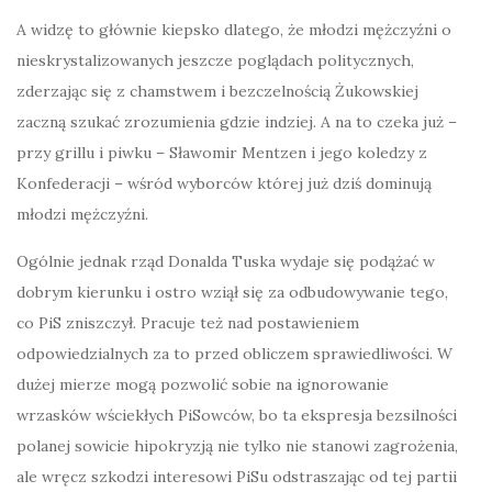
A widzę to głównie kiepsko dlatego, że młodzi mężczyźni o
nieskrystalizowanych jeszcze poglądach politycznych,
zderzając się z chamstwem i bezczelnością Żukowskiej
zaczną szukać zrozumienia gdzie indziej. A na to czeka już –
przy grillu i piwku – Sławomir Mentzen i jego koledzy z
Konfederacji – wśród wyborców której już dziś dominują
młodzi mężczyźni.
Ogólnie jednak rząd Donalda Tuska wydaje się podążać w
dobrym kierunku i ostro wziął się za odbudowywanie tego,
co PiS zniszczył. Pracuje też nad postawieniem
odpowiedzialnych za to przed obliczem sprawiedliwości. W
dużej mierze mogą pozwolić sobie na ignorowanie
wrzasków wściekłych PiSowców, bo ta ekspresja bezsilności
polanej sowicie hipokryzją nie tylko nie stanowi zagrożenia,
ale wręcz szkodzi interesowi PiSu odstraszając od tej partii