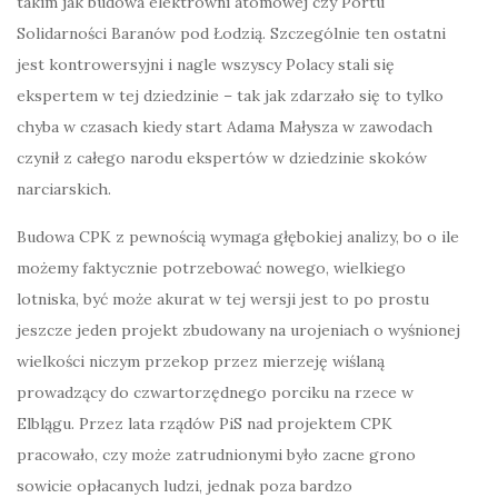
takim jak budowa elektrowni atomowej czy Portu
Solidarności Baranów pod Łodzią. Szczególnie ten ostatni
jest kontrowersyjni i nagle wszyscy Polacy stali się
ekspertem w tej dziedzinie – tak jak zdarzało się to tylko
chyba w czasach kiedy start Adama Małysza w zawodach
czynił z całego narodu ekspertów w dziedzinie skoków
narciarskich.
Budowa CPK z pewnością wymaga głębokiej analizy, bo o ile
możemy faktycznie potrzebować nowego, wielkiego
lotniska, być może akurat w tej wersji jest to po prostu
jeszcze jeden projekt zbudowany na urojeniach o wyśnionej
wielkości niczym przekop przez mierzeję wiślaną
prowadzący do czwartorzędnego porciku na rzece w
Elblągu. Przez lata rządów PiS nad projektem CPK
pracowało, czy może zatrudnionymi było zacne grono
sowicie opłacanych ludzi, jednak poza bardzo