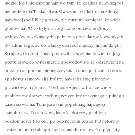
ludzie. No i nie zapominajmy o tym, że koalicja z Lewicą też
nie będzie dla Tuska łatwa. Owszem, to Platforma zdobyła
najwięcej (po PiSie) głosów, ale musimy pamiętać, że wiele
głosów na PO to były strategicznie oddawane głosy
wyborców oczekujących spełnienia postulatów lewicowych.
Świadom tego, że do władzy doszedł między innymi dzięki
Strajkowi Kobiet, Tusk postawił na spełnianie wielu z jego
postulatów, co w rezultacie spowodowało że odstawieni na
boczny tor poczuli się mężczyźni. I to nie jest żadna teoria
spiskowa samców alfa którzy nawąchali się pierdów
prawicowych guru na YouTubie – jest w Polsce wiele
problemów dotyczących mężczyzn które wymagają pilnego
zaadresowania. To mężczyźni popełniają najwięcej
samobójstw. To ich w większości dotyczy problem
bezdomności. I to oni, po odwróceniu przez PiS reformy
systemu emerytalnego, będą musieli pracować o pięć laty