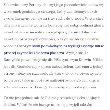
Sakiewicza czy Pereiry, zburzył jego pieczołowicie budowany
wizerunek genialnego stratega, który zza ciemnych szyb
swojej limuzyny planuje na trzy ruchy do przodu. W starciu z
dziennikarzami łatwo traci kontrolę nad sobą, podnosi głos a
nawet otwarcie im ubliża – a wydaje się, że niezdolny jest
nawet do prostszych czynności, o czym świadczy niedawne
wideo na którym
kilku podwładnych na wyścigi asystuje mu w
prostej czynności założenia płaszcza.
Wydaje się, że
Kaczyński powoli staje się dla PiSu tym, czym Korwin-Mikke
jest dla Konfederacji – ojcem założycielem, któremu z jednej
strony należy się szacunek, ale który jak tylko otworzy usta
to pieprzy takie głupoty, że najlepiej byłoby go zamknąć w
schowku na szczotki na grube miesiące przed wyborami.
To nie jest jednak tak, że PiS nie prowadzi jakichś spójnych
działań. Widać, że nie bacząc na ironię przyjęli taktykę