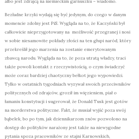
albo jest zdrajcą na niemieckim garnuszku – wiadomo.
Bezładne krzyki wydają się być jedynym, do czego w danym
momencie zdolny jest PiS. Wygląda na to, że Kaczyński był
całkowicie nieprzygotowany na możliwość przegranej i nosi
w sobie niesamowite pokłady złości na ten głupi naród, który
przekreślił jego marzenia na zostanie emerytowanym
zbawcą narodu. Wygląda na to, że poza utratą władzy, traci
także powoli kontakt z rzeczywistością, o czym świadczyć
może coraz bardziej chaotyczny bełkot jego wypowiedzi.
Tylko w ostatnich tygodniach wyzywał swoich przeciwników
politycznych od zdrajców, groził im więzieniem, piał o
łamaniu konstytucji i sugerował, że Donald Tusk jest gotów
na morderstwa polityczne. Fakt, że musiał wyjść poza swój
bąbelek, bo po tym, jak dziennikarzom znów pozwolono na
dostęp do polityków narażony jest także na niewygodne
pytania spoza pracowników ze stajni Karnowskich,