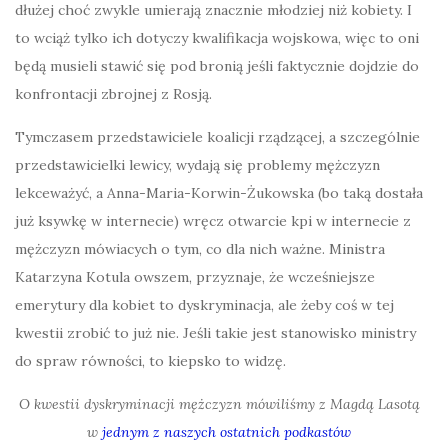
dłużej choć zwykle umierają znacznie młodziej niż kobiety. I
to wciąż tylko ich dotyczy kwalifikacja wojskowa, więc to oni
będą musieli stawić się pod bronią jeśli faktycznie dojdzie do
konfrontacji zbrojnej z Rosją.
Tymczasem przedstawiciele koalicji rządzącej, a szczególnie
przedstawicielki lewicy, wydają się problemy mężczyzn
lekceważyć, a Anna-Maria-Korwin-Żukowska (bo taką dostała
już ksywkę w internecie) wręcz otwarcie kpi w internecie z
mężczyzn mówiacych o tym, co dla nich ważne. Ministra
Katarzyna Kotula owszem, przyznaje, że wcześniejsze
emerytury dla kobiet to dyskryminacja, ale żeby coś w tej
kwestii zrobić to już nie. Jeśli takie jest stanowisko ministry
do spraw równości, to kiepsko to widzę.
O kwestii dyskryminacji mężczyzn mówiliśmy z Magdą Lasotą
w
jednym z naszych ostatnich podkastów