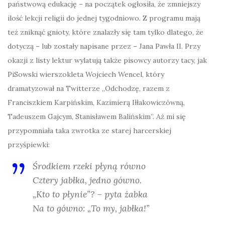
państwową edukację – na początek ogłosiła, że zmniejszy
ilość lekcji religii do jednej tygodniowo. Z programu mają
też zniknąć gnioty, które znalazły się tam tylko dlatego, że
dotyczą – lub zostały napisane przez – Jana Pawła II. Przy
okazji z listy lektur wylatują także pisowcy autorzy tacy, jak
PiSowski wierszokleta Wojciech Wencel, który
dramatyzował na Twitterze „Odchodzę, razem z
Franciszkiem Karpińskim, Kazimierą Iłłakowiczówną,
Tadeuszem Gajcym, Stanisławem Balińskim”. Aż mi się
przypomniała taka zwrotka ze starej harcerskiej
przyśpiewki:
Środkiem rzeki płyną równo
Cztery jabłka, jedno gówno.
„Kto to płynie”? – pyta żabka
Na to gówno: „To my, jabłka!”