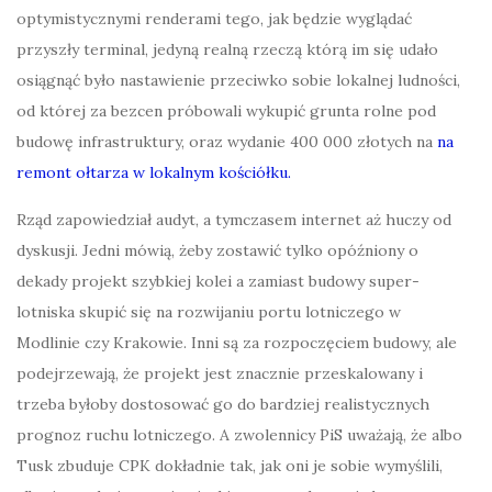
optymistycznymi renderami tego, jak będzie wyglądać
przyszły terminal, jedyną realną rzeczą którą im się udało
osiągnąć było nastawienie przeciwko sobie lokalnej ludności,
od której za bezcen próbowali wykupić grunta rolne pod
budowę infrastruktury, oraz wydanie 400 000 złotych na
na
remont ołtarza w lokalnym kościółku.
Rząd zapowiedział audyt, a tymczasem internet aż huczy od
dyskusji. Jedni mówią, żeby zostawić tylko opóźniony o
dekady projekt szybkiej kolei a zamiast budowy super-
lotniska skupić się na rozwijaniu portu lotniczego w
Modlinie czy Krakowie. Inni są za rozpoczęciem budowy, ale
podejrzewają, że projekt jest znacznie przeskalowany i
trzeba byłoby dostosować go do bardziej realistycznych
prognoz ruchu lotniczego. A zwolennicy PiS uważają, że albo
Tusk zbuduje CPK dokładnie tak, jak oni je sobie wymyślili,