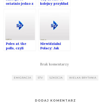
ostatnio jedno z
kolejny przykład
lepszych miejsc
brytyjskiej
na bycie
kultury
Polakiem
marnotrawstwa
?
Poles at the
Niewidzialni
polls, czyli
Polacy: Jak
Westminster a
zmienia się
sprawa polska
polska
społecznośc w
Brak komentarzy
Szkocji
EMIGRACJA
STV
SZKOCJA
WIELKA BRYTANIA
DODAJ KOMENTARZ