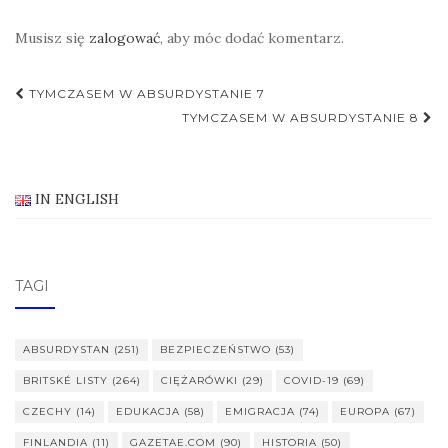
Musisz się
zalogować
, aby móc dodać komentarz.
Nawigacja
TYMCZASEM W ABSURDYSTANIE 7
postu
TYMCZASEM W ABSURDYSTANIE 8
IN ENGLISH
TAGI
ABSURDYSTAN
(251)
BEZPIECZEŃSTWO
(53)
BRITSKÉ LISTY
(264)
CIĘŻARÓWKI
(29)
COVID-19
(69)
CZECHY
(14)
EDUKACJA
(58)
EMIGRACJA
(74)
EUROPA
(67)
FINLANDIA
(11)
GAZETAE.COM
(90)
HISTORIA
(50)