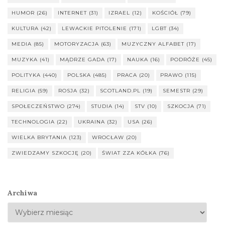
HUMOR
(26)
INTERNET
(31)
IZRAEL
(12)
KOŚCIÓŁ
(79)
KULTURA
(42)
LEWACKIE PITOLENIE
(171)
LGBT
(34)
MEDIA
(85)
MOTORYZACJA
(63)
MUZYCZNY ALFABET
(17)
MUZYKA
(41)
MĄDRZE GADA
(17)
NAUKA
(16)
PODRÓŻE
(45)
POLITYKA
(440)
POLSKA
(485)
PRACA
(20)
PRAWO
(115)
RELIGIA
(59)
ROSJA
(32)
SCOTLAND.PL
(19)
SEMESTR
(29)
SPOŁECZEŃSTWO
(274)
STUDIA
(14)
STV
(10)
SZKOCJA
(71)
TECHNOLOGIA
(22)
UKRAINA
(32)
USA
(26)
WIELKA BRYTANIA
(123)
WROCŁAW
(20)
ZWIEDZAMY SZKOCJĘ
(20)
ŚWIAT ZZA KÓŁKA
(76)
Archiwa