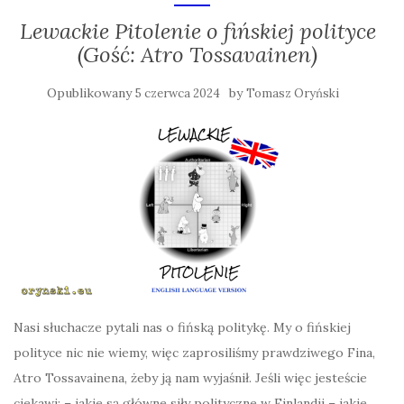
Lewackie Pitolenie o fińskiej polityce
(Gość: Atro Tossavainen)
Opublikowany
by
5 czerwca 2024
Tomasz Oryński
Nasi słuchacze pytali nas o fińską politykę. My o fińskiej
polityce nic nie wiemy, więc zaprosiliśmy prawdziwego Fina,
Atro Tossavainena, żeby ją nam wyjaśnił. Jeśli więc jesteście
ciekawi: – jakie są główne siły polityczne w Finlandii – jakie