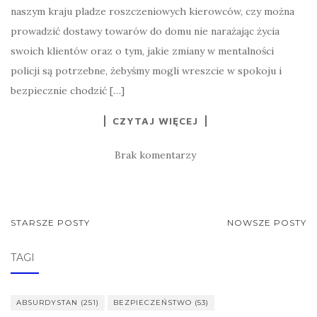
naszym kraju pladze roszczeniowych kierowców, czy można
prowadzić dostawy towarów do domu nie narażając życia
swoich klientów oraz o tym, jakie zmiany w mentalności
policji są potrzebne, żebyśmy mogli wreszcie w spokoju i
bezpiecznie chodzić […]
CZYTAJ WIĘCEJ
Brak komentarzy
NAWIGACJA
STARSZE POSTY
NOWSZE POSTY
POSTÓW
TAGI
ABSURDYSTAN
(251)
BEZPIECZEŃSTWO
(53)