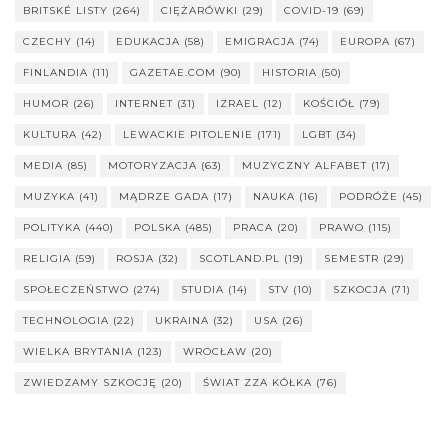
BRITSKÉ LISTY
(264)
CIĘŻARÓWKI
(29)
COVID-19
(69)
CZECHY
(14)
EDUKACJA
(58)
EMIGRACJA
(74)
EUROPA
(67)
FINLANDIA
(11)
GAZETAE.COM
(90)
HISTORIA
(50)
HUMOR
(26)
INTERNET
(31)
IZRAEL
(12)
KOŚCIÓŁ
(79)
KULTURA
(42)
LEWACKIE PITOLENIE
(171)
LGBT
(34)
MEDIA
(85)
MOTORYZACJA
(63)
MUZYCZNY ALFABET
(17)
MUZYKA
(41)
MĄDRZE GADA
(17)
NAUKA
(16)
PODRÓŻE
(45)
POLITYKA
(440)
POLSKA
(485)
PRACA
(20)
PRAWO
(115)
RELIGIA
(59)
ROSJA
(32)
SCOTLAND.PL
(19)
SEMESTR
(29)
SPOŁECZEŃSTWO
(274)
STUDIA
(14)
STV
(10)
SZKOCJA
(71)
TECHNOLOGIA
(22)
UKRAINA
(32)
USA
(26)
WIELKA BRYTANIA
(123)
WROCŁAW
(20)
ZWIEDZAMY SZKOCJĘ
(20)
ŚWIAT ZZA KÓŁKA
(76)