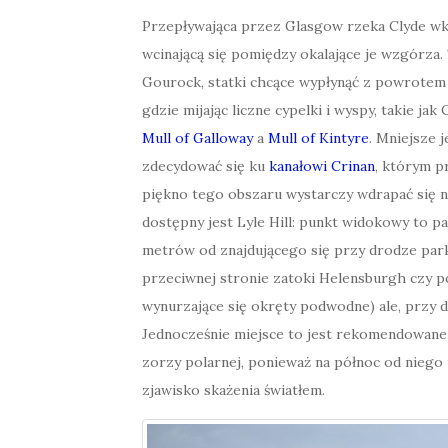
Przepływająca przez Glasgow rzeka Clyde wk
wcinającą się pomiędzy okalające je wzgórza.
Gourock, statki chcące wypłynąć z powrotem 
gdzie mijając liczne cypelki i wyspy, takie j
Mull of Galloway
a
Mull of Kintyre
. Mniejsze 
zdecydować się ku
kanałowi Crinan
, którym p
piękno tego obszaru wystarczy wdrapać się na
dostępny jest Lyle Hill: punkt widokowy to p
metrów od znajdującego się przy drodze park
przeciwnej stronie zatoki Helensburgh czy 
wynurzające się okręty podwodne) ale, przy 
Jednocześnie miejsce to jest rekomendowane 
zorzy polarnej, ponieważ na północ od niego
zjawisko skażenia światłem.