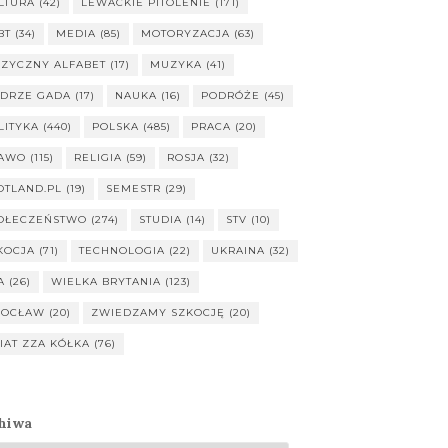
LTURA
(42)
LEWACKIE PITOLENIE
(171)
BT
(34)
MEDIA
(85)
MOTORYZACJA
(63)
ZYCZNY ALFABET
(17)
MUZYKA
(41)
DRZE GADA
(17)
NAUKA
(16)
PODRÓŻE
(45)
LITYKA
(440)
POLSKA
(485)
PRACA
(20)
AWO
(115)
RELIGIA
(59)
ROSJA
(32)
OTLAND.PL
(19)
SEMESTR
(29)
OŁECZEŃSTWO
(274)
STUDIA
(14)
STV
(10)
KOCJA
(71)
TECHNOLOGIA
(22)
UKRAINA
(32)
A
(26)
WIELKA BRYTANIA
(123)
OCŁAW
(20)
ZWIEDZAMY SZKOCJĘ
(20)
IAT ZZA KÓŁKA
(76)
hiwa