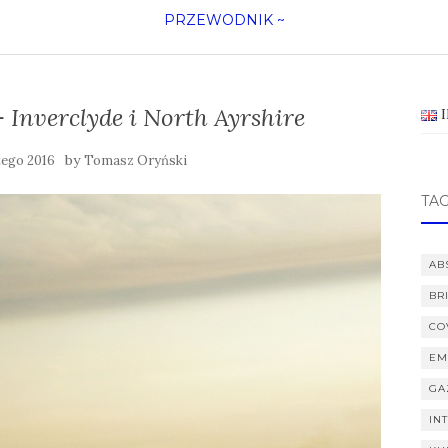
PRZEWODNIK
~
 Inverclyde i North Ayrshire
by
tego 2016
Tomasz Oryński
TAG
AB
BR
CO
EM
GA
IN