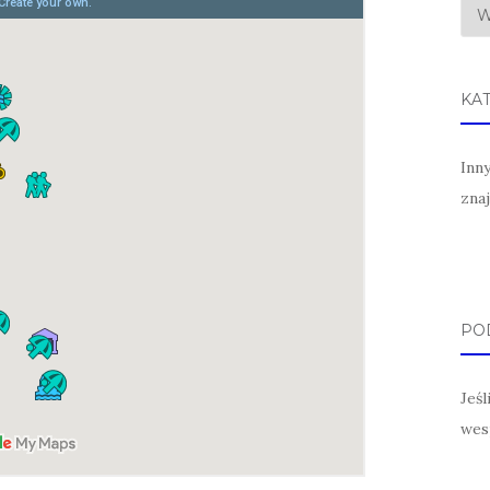
KA
Inn
zna
POD
Jeś
wes