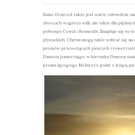
Samo Gourock także jest warte odwiedzin, ni
zboczach wzgórza willi, ale także dla piękny
półwyspy Cowal i Rosneath. Znajduje się tu t
pływackich. Chętni mogą także wybrać się na 
promów przewożących pieszych i rowerzystó
Dunoon (zmierzające w kierunku Dunoon sam
promu łączącego McInroy’s point z leżącą już