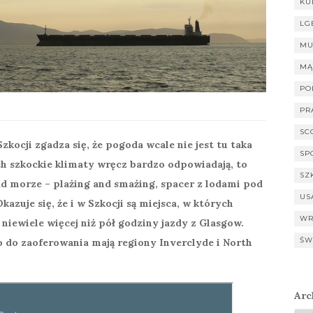
KU
LG
MU
MĄ
PO
PR
SC
ocji zgadza się, że pogoda wcale nie jest tu taka
SP
ich szkockie klimaty wręcz bardzo odpowiadają, to
SZ
d morze – plażing and smażing, spacer z lodami pod
US
uje się, że i w Szkocji są miejsca, w których
WR
 niewiele więcej niż pół godziny jazdy z Glasgow.
ŚW
o do zaoferowania mają regiony Inverclyde i North
Arc