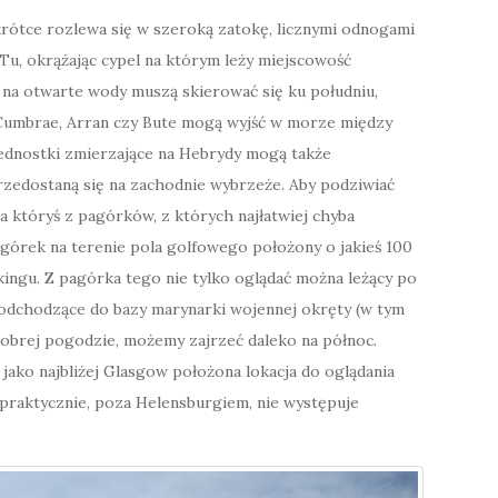
rótce rozlewa się w szeroką zatokę, licznymi odnogami
 Tu, okrążając cypel na którym leży miejscowość
na otwarte wody muszą skierować się ku południu,
ak Cumbrae, Arran czy Bute mogą wyjść w morze między
jednostki zmierzające na Hebrydy mogą także
rzedostaną się na zachodnie wybrzeże. Aby podziwiać
 któryś z pagórków, z których najłatwiej chyba
agórek na terenie pola golfowego położony o jakieś 100
ingu. Z pagórka tego nie tylko oglądać można leżący po
podchodzące do bazy marynarki wojennej okręty (w tym
dobrej pogodzie, możemy zajrzeć daleko na północ.
jako najbliżej Glasgow położona lokacja do oglądania
 praktycznie, poza Helensburgiem, nie występuje