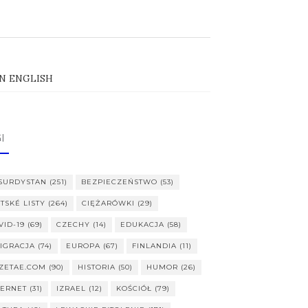
IN ENGLISH
I
SURDYSTAN
(251)
BEZPIECZEŃSTWO
(53)
ITSKÉ LISTY
(264)
CIĘŻARÓWKI
(29)
VID-19
(69)
CZECHY
(14)
EDUKACJA
(58)
IGRACJA
(74)
EUROPA
(67)
FINLANDIA
(11)
ZETAE.COM
(90)
HISTORIA
(50)
HUMOR
(26)
TERNET
(31)
IZRAEL
(12)
KOŚCIÓŁ
(79)