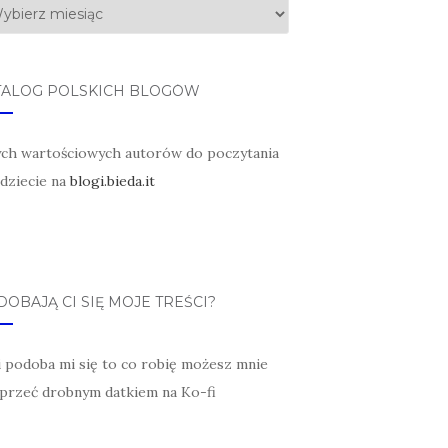
TALOG POLSKICH BLOGÓW
ych wartościowych autorów do poczytania
jdziecie na
blogi.bieda.it
OBAJĄ CI SIĘ MOJE TREŚCI?
li podoba mi się to co robię możesz mnie
przeć drobnym datkiem na Ko-fi