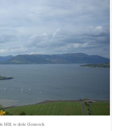
e HIll, w dole Gourock