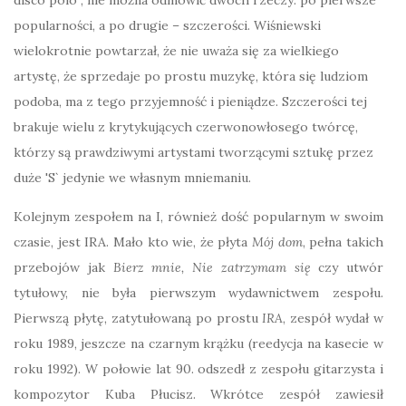
disco polo”, nie można odmówić dwóch rzeczy: po pierwsze
popularności, a po drugie – szczerości. Wiśniewski
wielokrotnie powtarzał, że nie uważa się za wielkiego
artystę, że sprzedaje po prostu muzykę, która się ludziom
podoba, ma z tego przyjemność i pieniądze. Szczerości tej
brakuje wielu z krytykujących czerwonowłosego twórcę,
którzy są prawdziwymi artystami tworzącymi sztukę przez
duże 'S` jedynie we własnym mniemaniu.
Kolejnym zespołem na I, również dość popularnym w swoim
czasie, jest IRA. Mało kto wie, że płyta
Mój dom
, pełna takich
przebojów jak
Bierz mnie,
Nie zatrzymam się
czy utwór
tytułowy, nie była pierwszym wydawnictwem zespołu.
Pierwszą płytę, zatytułowaną po prostu
IRA
, zespół wydał w
roku 1989, jeszcze na czarnym krążku (reedycja na kasecie w
roku 1992). W połowie lat 90. odszedł z zespołu gitarzysta i
kompozytor Kuba Płucisz. Wkrótce zespół zawiesił