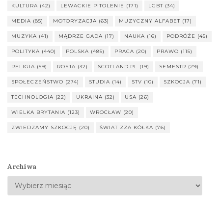
KULTURA
(42)
LEWACKIE PITOLENIE
(171)
LGBT
(34)
MEDIA
(85)
MOTORYZACJA
(63)
MUZYCZNY ALFABET
(17)
MUZYKA
(41)
MĄDRZE GADA
(17)
NAUKA
(16)
PODRÓŻE
(45)
POLITYKA
(440)
POLSKA
(485)
PRACA
(20)
PRAWO
(115)
RELIGIA
(59)
ROSJA
(32)
SCOTLAND.PL
(19)
SEMESTR
(29)
SPOŁECZEŃSTWO
(274)
STUDIA
(14)
STV
(10)
SZKOCJA
(71)
TECHNOLOGIA
(22)
UKRAINA
(32)
USA
(26)
WIELKA BRYTANIA
(123)
WROCŁAW
(20)
ZWIEDZAMY SZKOCJĘ
(20)
ŚWIAT ZZA KÓŁKA
(76)
Archiwa