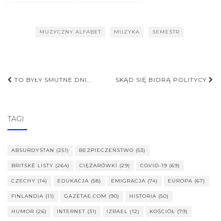
MUZYCZNY ALFABET
MUZYKA
SEMESTR
Nawigacja
TO BYŁY SMUTNE DNI…
SKĄD SIĘ BIORĄ POLITYCY
postu
TAGI
ABSURDYSTAN
(251)
BEZPIECZEŃSTWO
(53)
BRITSKÉ LISTY
(264)
CIĘŻARÓWKI
(29)
COVID-19
(69)
CZECHY
(14)
EDUKACJA
(58)
EMIGRACJA
(74)
EUROPA
(67)
FINLANDIA
(11)
GAZETAE.COM
(90)
HISTORIA
(50)
HUMOR
(26)
INTERNET
(31)
IZRAEL
(12)
KOŚCIÓŁ
(79)