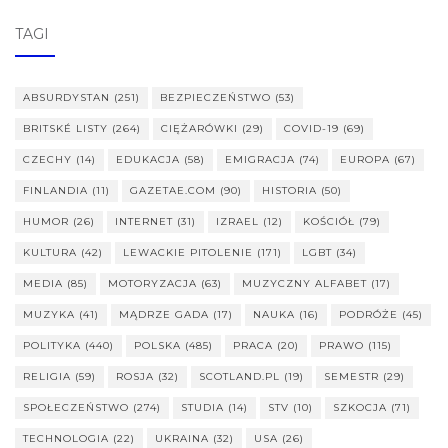
POSTÓW
TAGI
ABSURDYSTAN
(251)
BEZPIECZEŃSTWO
(53)
BRITSKÉ LISTY
(264)
CIĘŻARÓWKI
(29)
COVID-19
(69)
CZECHY
(14)
EDUKACJA
(58)
EMIGRACJA
(74)
EUROPA
(67)
FINLANDIA
(11)
GAZETAE.COM
(90)
HISTORIA
(50)
HUMOR
(26)
INTERNET
(31)
IZRAEL
(12)
KOŚCIÓŁ
(79)
KULTURA
(42)
LEWACKIE PITOLENIE
(171)
LGBT
(34)
MEDIA
(85)
MOTORYZACJA
(63)
MUZYCZNY ALFABET
(17)
MUZYKA
(41)
MĄDRZE GADA
(17)
NAUKA
(16)
PODRÓŻE
(45)
POLITYKA
(440)
POLSKA
(485)
PRACA
(20)
PRAWO
(115)
RELIGIA
(59)
ROSJA
(32)
SCOTLAND.PL
(19)
SEMESTR
(29)
SPOŁECZEŃSTWO
(274)
STUDIA
(14)
STV
(10)
SZKOCJA
(71)
TECHNOLOGIA
(22)
UKRAINA
(32)
USA
(26)