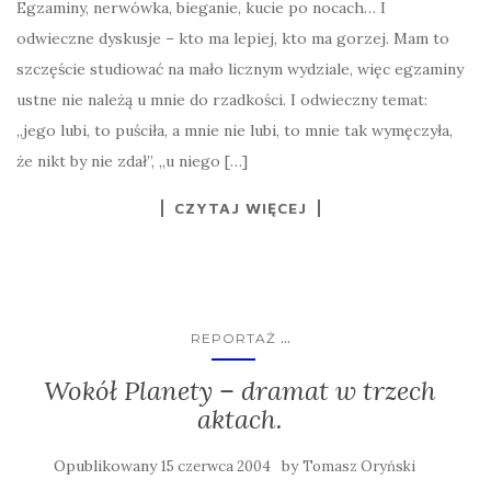
Egzaminy, nerwówka, bieganie, kucie po nocach… I
odwieczne dyskusje – kto ma lepiej, kto ma gorzej. Mam to
szczęście studiować na mało licznym wydziale, więc egzaminy
ustne nie należą u mnie do rzadkości. I odwieczny temat:
„jego lubi, to puściła, a mnie nie lubi, to mnie tak wymęczyła,
że nikt by nie zdał”, „u niego […]
CZYTAJ WIĘCEJ
...
REPORTAŻ
Wokół Planety – dramat w trzech
aktach.
Opublikowany
by
15 czerwca 2004
Tomasz Oryński