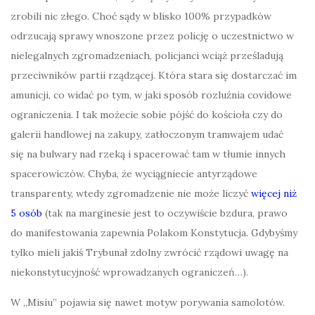
zrobili nic złego. Choć sądy w blisko 100% przypadków
odrzucają sprawy wnoszone przez policję o uczestnictwo w
nielegalnych zgromadzeniach, policjanci wciąż prześladują
przeciwników partii rządzącej. Która stara się dostarczać im
amunicji, co widać po tym, w jaki sposób rozluźnia covidowe
ograniczenia. I tak możecie sobie pójść do kościoła czy do
galerii handlowej na zakupy, zatłoczonym tramwajem udać
się na bulwary nad rzeką i spacerować tam w tłumie innych
spacerowiczów. Chyba, że wyciągniecie antyrządowe
transparenty, wtedy zgromadzenie nie może liczyć
więcej niż
5 osób
(tak na marginesie jest to oczywiście bzdura, prawo
do manifestowania zapewnia Polakom Konstytucja. Gdybyśmy
tylko mieli jakiś Trybunał zdolny zwrócić rządowi uwagę na
niekonstytucyjność wprowadzanych ograniczeń…).
W „Misiu” pojawia się nawet motyw porywania samolotów.