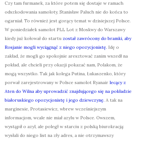
Czy tam furmanek, za które potem się dostaje w ramach
odszkodowania samoloty, Stanisław Paluch nie do końca to
ogarniał. To również jest gorący temat w dzisiejszej Polsce.
W poniedziałek samolot PLL Lot z Moskwy do Warszawy
kiedy już kołował do startu
został zawrócony do bramki, aby
Rosjanie mogli wyciągnąć z niego opozycjonistę.
Idę o
zakład, że mogli go spokojnie aresztować zanim wszedł na
pokład, ale chcieli przy okazji pokazać nam, Polakom, że
mogą wszystko. Tak jak kolega Putina, Łukaszenko, który
porwał zarejestrowany w Polsce samolot Ryanair
lecący z
Aten do Wilna aby uprowadzić znajdującego się na pokładzie
białoruskiego opozycjonistę i jego dziewczynę.
A tak na
marginesie, Protasiewicz, wbrew wcześniejszym
informacjom, wcale nie miał azylu w Polsce. Owszem,
wystąpił o azyl, ale poległ w starciu z polską biurokracją:
wysłali do niego list na zły adres, a nie otrzymawszy