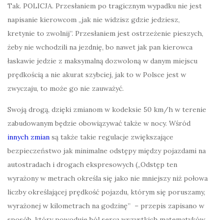
Tak. POLICJA. Przesłaniem po tragicznym wypadku nie jest
napisanie kierowcom „jak nie widzisz gdzie jedziesz,
kretynie to zwolnij”. Przesłaniem jest ostrzeżenie pieszych,
żeby nie wchodzili na jezdnię, bo nawet jak pan kierowca
łaskawie jedzie z maksymalną dozwoloną w danym miejscu
prędkością a nie akurat szybciej, jak to w Polsce jest w
zwyczaju, to może go nie zauważyć.
Swoją drogą, dzięki zmianom w kodeksie 50 km/h w terenie
zabudowanym będzie obowiązywać także w nocy. Wśród
innych zmian
są także takie regulacje zwiększające
bezpieczeństwo jak minimalne odstępy między pojazdami na
autostradach i drogach ekspresowych („Odstęp ten
wyrażony w metrach określa się jako nie mniejszy niż połowa
liczby określającej prędkość pojazdu, którym się poruszamy,
wyrażonej w kilometrach na godzinę” – przepis zapisano w
sposób, który powoduje ból serca wszystkich matematyków