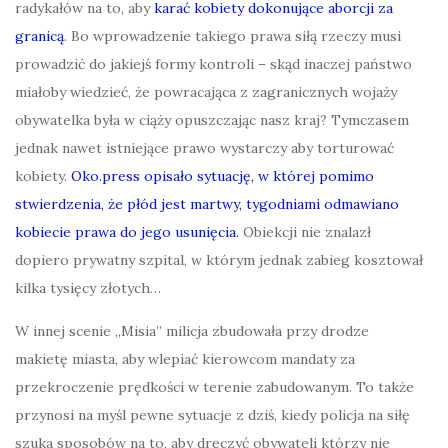
radykałów na to, aby
karać kobiety dokonujące aborcji za
granicą
. Bo wprowadzenie takiego prawa siłą rzeczy musi
prowadzić do jakiejś formy kontroli – skąd inaczej państwo
miałoby wiedzieć, że powracająca z zagranicznych wojaży
obywatelka była w ciąży opuszczając nasz kraj? Tymczasem
jednak nawet istniejące prawo wystarczy aby torturować
kobiety.
Oko.press opisało sytuację, w której pomimo
stwierdzenia, że płód jest martwy, tygodniami odmawiano
kobiecie prawa do jego usunięcia.
Obiekcji nie znalazł
dopiero prywatny szpital, w którym jednak zabieg kosztował
kilka tysięcy złotych…
W innej scenie „Misia” milicja zbudowała przy drodze
makietę miasta, aby wlepiać kierowcom mandaty za
przekroczenie prędkości w terenie zabudowanym. To także
przynosi na myśl pewne sytuacje z dziś, kiedy policja na siłę
szuka sposobów na to, aby dręczyć obywateli którzy nie