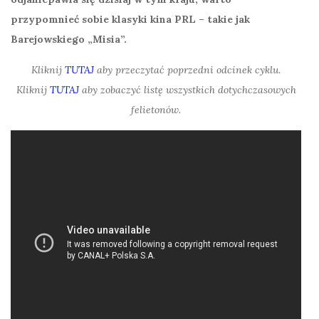
przypomnieć sobie klasyki kina PRL – takie jak
Barejowskiego „Misia”.
Kliknij
TUTAJ
aby przeczytać poprzedni odcinek cyklu.
Kliknij
TUTAJ
aby zobaczyć listę wszystkich dotychczasowych
felietonów.