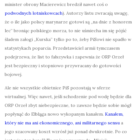
minister obrony Macierewicz bredził nawet coś o
podwodnych lotniskowcach
). Autorzy listu zwracają uwagę,
że o ile jako polscy marynarze gotowi są „na dnie z honorem
lec” broniąc polskiego morza, to nie uśmiecha im się pójść
śladem załogi „Kurska” tylko po to, żeby PiSowi nie spadło w
statystykach poparcia. Przedstawiciel armii tymczasem
podejrzewa, że list to fałszywka i zapewnia że ORP Orzeł
jest bezpieczny i stopniowo przywracany do gotowości
bojowej.
Ale nie wszystkie obietnice PiS pozostają w sferze
wirtualnej. Więc nawet, jeśli schodzenie pod wodę będzie dla
ORP Orzeł zbyt niebezpieczne, to zawsze będzie sobie mógł
popłynąć do Elbląga nowo wykopanym kanałem.
Kanałem,
który nie ma ani ekonomicznego, ani militarnego sensu
a
jego szacowany koszt wzrósł już ponad dwukrotnie. Po co