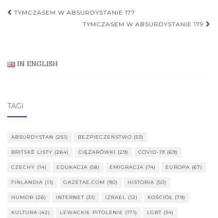
Nawigacja
TYMCZASEM W ABSURDYSTANIE 177
postu
TYMCZASEM W ABSURDYSTANIE 179
IN ENGLISH
TAGI
ABSURDYSTAN
(251)
BEZPIECZEŃSTWO
(53)
BRITSKÉ LISTY
(264)
CIĘŻARÓWKI
(29)
COVID-19
(69)
CZECHY
(14)
EDUKACJA
(58)
EMIGRACJA
(74)
EUROPA
(67)
FINLANDIA
(11)
GAZETAE.COM
(90)
HISTORIA
(50)
HUMOR
(26)
INTERNET
(31)
IZRAEL
(12)
KOŚCIÓŁ
(79)
KULTURA
(42)
LEWACKIE PITOLENIE
(171)
LGBT
(34)