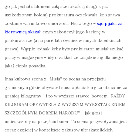
go jak jechał slalomem całą szerokością drogi z już
uszkodzonym kołem) prokuratura oczekiwała, że sprawa
zostanie warunkowo umorzona. Nic z tego –
sąd pijaka za
kierownicą skazał
, czym zakończył jego karierę w
prokuraturze (a na parę lat również w innych dziedzinach
prawa). Wątpię jednak, żeby były prokurator musiał szukać
pracy w magazynie – idę o zakład, że znajdzie się dla niego
jakaś ciepła posadka.
Inna kultowa scena z „Misia” to scena na przejściu
granicznym gdzie obywatel musi opłacić karę za utracone za
granicą kilogramy – i to w wyższej stawce, bowiem „KAŻDY
KILOGRAM OBYWATELA Z WYŻSZYM WYKSZTAŁCENIEM
SZCZEGÓLNYM DOBREM NARODU” – jak głosi
umieszczony na przejściu baner. Ta scena przywoływana jest
coraz częściej w kontekście zakusów ultrakatolickich