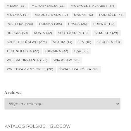
MEDIA
(85)
MOTORYZACJA
(63)
MUZYCZNY ALFABET
(17)
MUZYKA
(41)
MĄDRZE GADA
(17)
NAUKA
(16)
PODRÓŻE
(45)
POLITYKA
(440)
POLSKA
(485)
PRACA
(20)
PRAWO
(115)
RELIGIA
(59)
ROSJA
(32)
SCOTLAND.PL
(19)
SEMESTR
(29)
SPOŁECZEŃSTWO
(274)
STUDIA
(14)
STV
(10)
SZKOCJA
(71)
TECHNOLOGIA
(22)
UKRAINA
(32)
USA
(26)
WIELKA BRYTANIA
(123)
WROCŁAW
(20)
ZWIEDZAMY SZKOCJĘ
(20)
ŚWIAT ZZA KÓŁKA
(76)
Archiwa
KATALOG POLSKICH BLOGÓW