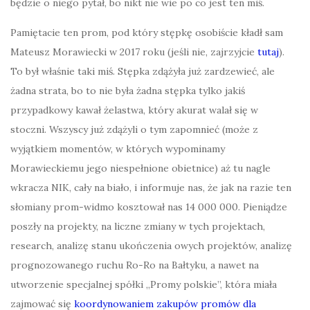
będzie o niego pytał, bo nikt nie wie po co jest ten miś.
Pamiętacie ten prom, pod który stępkę osobiście kładł sam
Mateusz Morawiecki w 2017 roku (jeśli nie, zajrzyjcie
tutaj
).
To był właśnie taki miś. Stępka zdążyła już zardzewieć, ale
żadna strata, bo to nie była żadna stępka tylko jakiś
przypadkowy kawał żelastwa, który akurat walał się w
stoczni. Wszyscy już zdążyli o tym zapomnieć (może z
wyjątkiem momentów, w których wypominamy
Morawieckiemu jego niespełnione obietnice) aż tu nagle
wkracza NIK, cały na biało, i informuje nas, że jak na razie ten
słomiany prom-widmo kosztował nas 14 000 000. Pieniądze
poszły na projekty, na liczne zmiany w tych projektach,
research, analizę stanu ukończenia owych projektów, analizę
prognozowanego ruchu Ro-Ro na Bałtyku, a nawet na
utworzenie specjalnej spółki „Promy polskie”, która miała
zajmować się
koordynowaniem zakupów promów dla