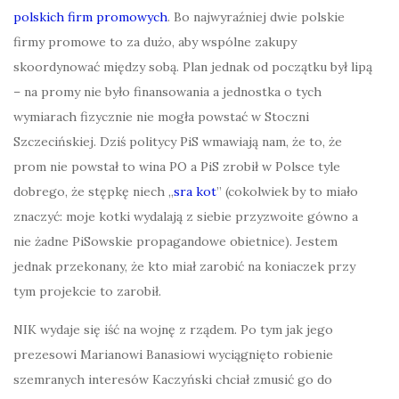
polskich firm promowych
. Bo najwyraźniej dwie polskie
firmy promowe to za dużo, aby wspólne zakupy
skoordynować między sobą. Plan jednak od początku był lipą
– na promy nie było finansowania a jednostka o tych
wymiarach fizycznie nie mogła powstać w Stoczni
Szczecińskiej. Dziś politycy PiS wmawiają nam, że to, że
prom nie powstał to wina PO a PiS zrobił w Polsce tyle
dobrego, że stępkę niech „
sra kot
” (cokolwiek by to miało
znaczyć: moje kotki wydalają z siebie przyzwoite gówno a
nie żadne PiSowskie propagandowe obietnice). Jestem
jednak przekonany, że kto miał zarobić na koniaczek przy
tym projekcie to zarobił.
NIK wydaje się iść na wojnę z rządem. Po tym jak jego
prezesowi Marianowi Banasiowi wyciągnięto robienie
szemranych interesów Kaczyński chciał zmusić go do