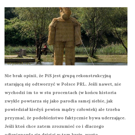
Nie brak opinii, że PiS jest grupą rekonstrukcyjną
starającą się odtworzyć w Polsce PRL. Jeśli nawet, nie
wychodzi im to w stu procentach (w końcu historia
zwykle powtarza się jako parodia samej siebie, jak
powiedział kiedyś pewien mądry człowiek) ale trzeba
przyznać, że podobieństwo faktycznie bywa uderzające.
Jeśli ktoś chce zatem zrozumieć co i dlaczego
odjaniepawla się dzisiaj w tym kraju, warto