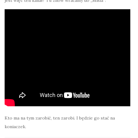
jest więc ten kanał? Tu znów wracamy do „Misia”:
Kto ma na tym zarobić, ten zarobi. I będzie go stać na
koniaczek.