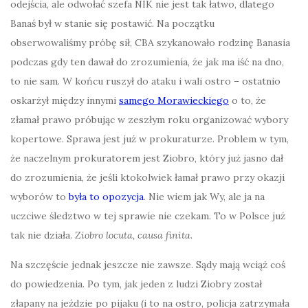
odejścia, ale odwołać szefa NIK nie jest tak łatwo, dlatego
Banaś był w stanie się postawić. Na początku
obserwowaliśmy próbę sił, CBA szykanowało rodzinę Banasia
podczas gdy ten dawał do zrozumienia, że jak ma iść na dno,
to nie sam. W końcu ruszył do ataku i wali ostro – ostatnio
oskarżył między innymi
samego Morawieckiego
o to, że
złamał prawo próbując w zeszłym roku organizować wybory
kopertowe. Sprawa jest już w prokuraturze. Problem w tym,
że naczelnym prokuratorem jest Ziobro, który już jasno dał
do zrozumienia, że jeśli ktokolwiek łamał prawo przy okazji
wyborów to
była to opozycja
. Nie wiem jak Wy, ale ja na
uczciwe śledztwo w tej sprawie nie czekam. To w Polsce już
tak nie działa.
Ziobro locuta, causa finita
.
Na szczęście jednak jeszcze nie zawsze. Sądy mają wciąż coś
do powiedzenia. Po tym, jak jeden z ludzi Ziobry został
złapany na jeździe po pijaku (i to na ostro, policja zatrzymała