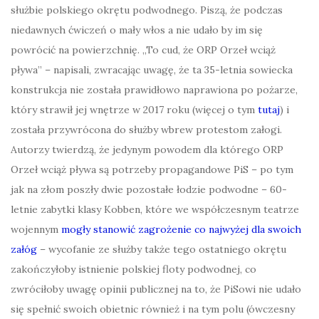
służbie polskiego okrętu podwodnego. Piszą, że podczas
niedawnych ćwiczeń o mały włos a nie udało by im się
powrócić na powierzchnię. „To cud, że ORP Orzeł wciąż
pływa” – napisali, zwracając uwagę, że ta 35-letnia sowiecka
konstrukcja nie została prawidłowo naprawiona po pożarze,
który strawił jej wnętrze w 2017 roku (więcej o tym
tutaj
) i
została przywrócona do służby wbrew protestom załogi.
Autorzy twierdzą, że jedynym powodem dla którego ORP
Orzeł wciąż pływa są potrzeby propagandowe PiS – po tym
jak na złom poszły dwie pozostałe łodzie podwodne – 60-
letnie zabytki klasy Kobben, które we współczesnym teatrze
wojennym
mogły stanowić zagrożenie co najwyżej dla swoich
załóg
– wycofanie ze służby także tego ostatniego okrętu
zakończyłoby istnienie polskiej floty podwodnej, co
zwróciłoby uwagę opinii publicznej na to, że PiSowi nie udało
się spełnić swoich obietnic również i na tym polu (ówczesny