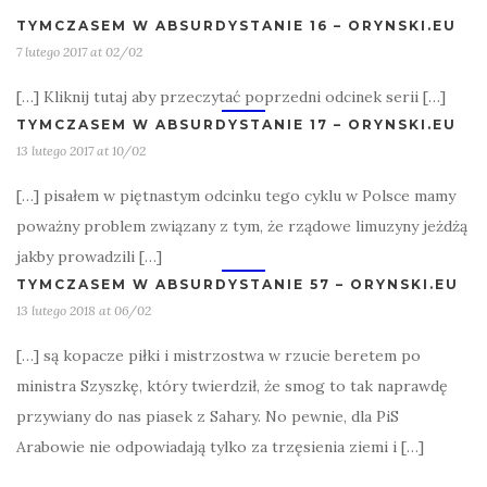
TYMCZASEM W ABSURDYSTANIE 16 – ORYNSKI.EU
7 lutego 2017 at 02/02
[…] Kliknij tutaj aby przeczytać poprzedni odcinek serii […]
TYMCZASEM W ABSURDYSTANIE 17 – ORYNSKI.EU
13 lutego 2017 at 10/02
[…] pisałem w piętnastym odcinku tego cyklu w Polsce mamy
poważny problem związany z tym, że rządowe limuzyny jeżdżą
jakby prowadzili […]
TYMCZASEM W ABSURDYSTANIE 57 – ORYNSKI.EU
13 lutego 2018 at 06/02
[…] są kopacze piłki i mistrzostwa w rzucie beretem po
ministra Szyszkę, który twierdził, że smog to tak naprawdę
przywiany do nas piasek z Sahary. No pewnie, dla PiS
Arabowie nie odpowiadają tylko za trzęsienia ziemi i […]