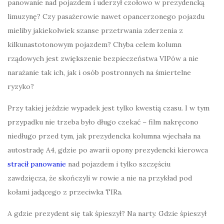
panowanie nad pojazdem i uderzył czołowo w prezydencką
limuzynę? Czy pasażerowie nawet opancerzonego pojazdu
mieliby jakiekolwiek szanse przetrwania zderzenia z
kilkunastotonowym pojazdem? Chyba celem kolumn
rządowych jest zwiększenie bezpieczeństwa VIPów a nie
narażanie tak ich, jak i osób postronnych na śmiertelne
ryzyko?
Przy takiej jeździe wypadek jest tylko kwestią czasu. I w tym
przypadku nie trzeba było długo czekać – film nakręcono
niedługo przed tym, jak prezydencka kolumna wjechała na
autostradę A4, gdzie po awarii opony prezydencki kierowca
stracił panowanie
nad pojazdem i tylko szczęściu
zawdzięcza, że skończyli w rowie a nie na przykład pod
kołami jadącego z przeciwka TIRa.
A gdzie prezydent się tak śpieszył? Na narty. Gdzie śpieszył