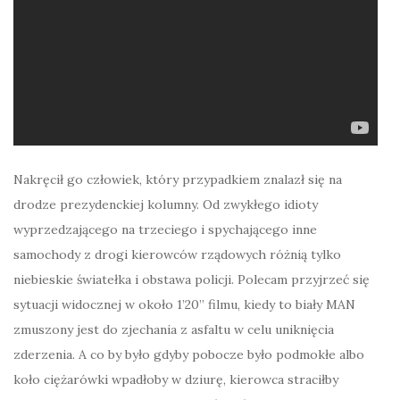
Nakręcił go człowiek, który przypadkiem znalazł się na
drodze prezydenckiej kolumny. Od zwykłego idioty
wyprzedzającego na trzeciego i spychającego inne
samochody z drogi kierowców rządowych różnią tylko
niebieskie światełka i obstawa policji. Polecam przyjrzeć się
sytuacji widocznej w około 1’20” filmu, kiedy to biały MAN
zmuszony jest do zjechania z asfaltu w celu uniknięcia
zderzenia. A co by było gdyby pobocze było podmokłe albo
koło ciężarówki wpadłoby w dziurę, kierowca straciłby