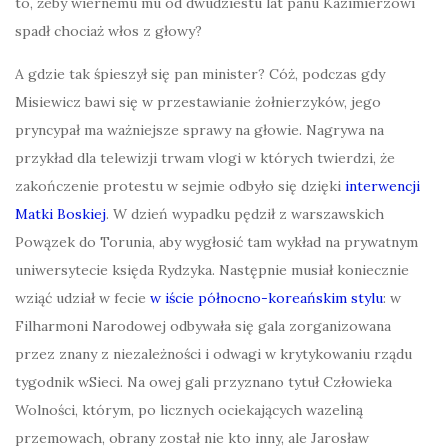
to, żeby wiernemu mu od dwudziestu lat panu Kazimierzowi
spadł chociaż włos z głowy?
A gdzie tak śpieszył się pan minister? Cóż, podczas gdy
Misiewicz bawi się w przestawianie żołnierzyków, jego
pryncypał ma ważniejsze sprawy na głowie. Nagrywa na
przykład dla telewizji trwam vlogi w których twierdzi, że
zakończenie protestu w sejmie odbyło się dzięki
interwencji
Matki Boskiej
. W dzień wypadku pędził z warszawskich
Powązek do Torunia, aby wygłosić tam wykład na prywatnym
uniwersytecie księda Rydzyka. Następnie musiał koniecznie
wziąć udział w fecie
w iście północno-koreańskim stylu
: w
Filharmoni Narodowej odbywała się gala zorganizowana
przez znany z niezależności i odwagi w krytykowaniu rządu
tygodnik wSieci. Na owej gali przyznano tytuł Człowieka
Wolności, którym, po licznych ociekających wazeliną
przemowach, obrany został nie kto inny, ale Jarosław