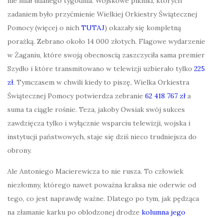
nie miał udanego tygodnia. Wojskowe pikniki, których
zadaniem było przyćmienie Wielkiej Orkiestry Świątecznej
Pomocy (więcej o nich
TUTAJ
) okazały się kompletną
porażką. Zebrano około 14 000 złotych. Flagowe wydarzenie
w Żaganiu, które swoją obecnoscią zaszczyciła sama premier
Szydło i które transmitowano w telewizji uzbierało tylko
225
zł
. Tymczasem w chwili kiedy to piszę, Wielka Orkiestra
Świątecznej Pomocy potwierdza zebranie
62 418 767 zł
a
suma ta ciągle rośnie. Teza, jakoby Owsiak swój sukces
zawdzięcza tylko i wyłącznie wsparciu telewizji, wojska i
instytucji państwowych, staje się dziś nieco trudniejsza do
obrony.
Ale Antoniego Macierewicza to nie rusza. To człowiek
niezłomny, którego nawet poważna kraksa nie oderwie od
tego, co jest naprawdę ważne. Dlatego po tym, jak pędząca
na złamanie karku po oblodzonej drodze
kolumna jego