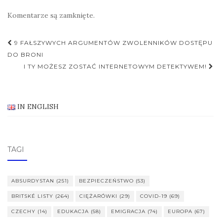
Komentarze są zamknięte.
Nawigacja
9 FAŁSZYWYCH ARGUMENTÓW ZWOLENNIKÓW DOSTĘPU
postu
DO BRONI
I TY MOŻESZ ZOSTAĆ INTERNETOWYM DETEKTYWEM!
IN ENGLISH
TAGI
ABSURDYSTAN
(251)
BEZPIECZEŃSTWO
(53)
BRITSKÉ LISTY
(264)
CIĘŻARÓWKI
(29)
COVID-19
(69)
CZECHY
(14)
EDUKACJA
(58)
EMIGRACJA
(74)
EUROPA
(67)