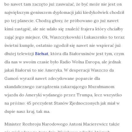
bo nawet tam zaczęto już zauważać, że być może nie jest on
największym geniuszem dyplomacji jaki kiedykolwiek chodził
po tej planecie. Chodzą głosy, że próbowano go już nawet
kimś zastąpić, ale nie udało się znaleźć frajera który chciałby
zająć jego miejsce. Ok, Waszczykowski i Łukaszenko to teraz
świetni kumple, ostatnio zgodził się nawet nie wspierać już
dłużej telewizji
Biełsat
, która dla Białorusinów jest tym, czym
dla nas w swoim czasie było Radio Wolna Europa, ale jednak
jakaś Białoruś to nie Ameryka. W desperacji Waszczo da
Gamoń wyraził nawet zdecydowane poparcie dla
skandalicznego zarządzenia zakazującego Muzułmanom
wjazdu do Ameryki wydanego przez Trumpa, lecz wszystko
na próżno: 45 prezydent Stanów Zjednoczonych jak miał w
dupie nasz kraj, tak ma.
Minister Rozbroju Narodowego Antoni Macierewicz także