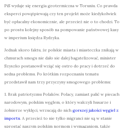
PiS wydaje się energia geotermiczna w Toruniu. Co prawda
eksperci powątpiewają czy ten projekt może kiedykolwiek
być opłacalny ekonomicznie, ale przecież nie o to chodzi. To
po prostu kolejny sposób na pompowanie państwowej kasy
w imperium księdza Rydzyka.
Jednak skoro faktu, że polskie miasta i miasteczka znikają w
chmurach smogu nie dało sie dalej bagatelizować, minister
Szyszko postanowił wziąć się ostro do pracy i dotrzeć do
sedna problemu. Po krótkim rozpoznaniu tematu
przedstawił nam trzy przyczyny smogowego problemu:
1. Brak patriotyzmu Polaków. Polacy, zamiast palić w piecach
narodowym, polskim węglem, o który walczyli husarze i
żołnierze wyklęci, wrzucają do nich
gorszej jakości węgiel z
importu
. A przecież to nie tylko migranci nie są w stanie
sprostać naszym polskim normom i wymaganiom, także