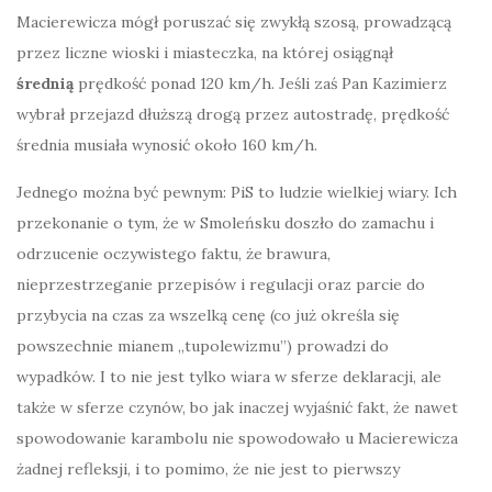
Macierewicza mógł poruszać się zwykłą szosą, prowadzącą
przez liczne wioski i miasteczka, na której osiągnął
średnią
prędkość ponad 120 km/h. Jeśli zaś Pan Kazimierz
wybrał przejazd dłuższą drogą przez autostradę, prędkość
średnia musiała wynosić około 160 km/h.
Jednego można być pewnym: PiS to ludzie wielkiej wiary. Ich
przekonanie o tym, że w Smoleńsku doszło do zamachu i
odrzucenie oczywistego faktu, że brawura,
nieprzestrzeganie przepisów i regulacji oraz parcie do
przybycia na czas za wszelką cenę (co już określa się
powszechnie mianem „tupolewizmu”) prowadzi do
wypadków. I to nie jest tylko wiara w sferze deklaracji, ale
także w sferze czynów, bo jak inaczej wyjaśnić fakt, że nawet
spowodowanie karambolu nie spowodowało u Macierewicza
żadnej refleksji, i to pomimo, że nie jest to pierwszy