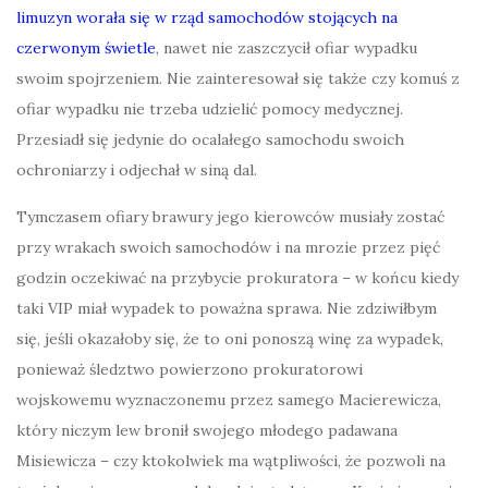
limuzyn worała się w rząd samochodów stojących na
czerwonym świetle
, nawet nie zaszczycił ofiar wypadku
swoim spojrzeniem. Nie zainteresował się także czy komuś z
ofiar wypadku nie trzeba udzielić pomocy medycznej.
Przesiadł się jedynie do ocalałego samochodu swoich
ochroniarzy i odjechał w siną dal.
Tymczasem ofiary brawury jego kierowców musiały zostać
przy wrakach swoich samochodów i na mrozie przez pięć
godzin oczekiwać na przybycie prokuratora – w końcu kiedy
taki VIP miał wypadek to poważna sprawa. Nie zdziwiłbym
się, jeśli okazałoby się, że to oni ponoszą winę za wypadek,
ponieważ śledztwo powierzono prokuratorowi
wojskowemu wyznaczonemu przez samego Macierewicza,
który niczym lew bronił swojego młodego padawana
Misiewicza – czy ktokolwiek ma wątpliwości, że pozwoli na