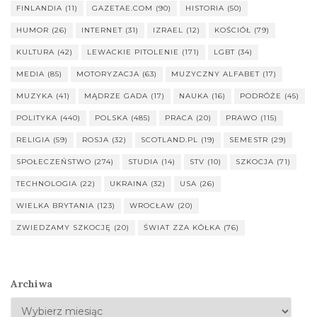
FINLANDIA
(11)
GAZETAE.COM
(90)
HISTORIA
(50)
HUMOR
(26)
INTERNET
(31)
IZRAEL
(12)
KOŚCIÓŁ
(79)
KULTURA
(42)
LEWACKIE PITOLENIE
(171)
LGBT
(34)
MEDIA
(85)
MOTORYZACJA
(63)
MUZYCZNY ALFABET
(17)
MUZYKA
(41)
MĄDRZE GADA
(17)
NAUKA
(16)
PODRÓŻE
(45)
POLITYKA
(440)
POLSKA
(485)
PRACA
(20)
PRAWO
(115)
RELIGIA
(59)
ROSJA
(32)
SCOTLAND.PL
(19)
SEMESTR
(29)
SPOŁECZEŃSTWO
(274)
STUDIA
(14)
STV
(10)
SZKOCJA
(71)
TECHNOLOGIA
(22)
UKRAINA
(32)
USA
(26)
WIELKA BRYTANIA
(123)
WROCŁAW
(20)
ZWIEDZAMY SZKOCJĘ
(20)
ŚWIAT ZZA KÓŁKA
(76)
Archiwa