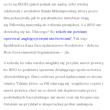
co to są SKOKI (jakoś jednak nie sądzę, żeby wiedzę
zdobywali z artykułów Bianki Mikołajewskiej, która przez
lata pokazywała, jak te parabankowe instytucje stają
się PiSowską maszynką do robienia pieniędzy). A o NGO nie
dowiedzą się nic. Dlaczego? Bo
s
zkoły nie powinny
operować anglojęzycznymi skrótowcami
”
.
Tak więc
Spółdzielcza Kasa Oszczędnościowo-Kredytowa –
dobrze
,
Non-Governmental Organisations –
źle
.
A szkoda, bo taka wiedza mogłaby się przydać nawet prawicy,
bo NGO to podstawy sprawnie działającego społeczeństwa
obywatelskiego, filary ochrony przed nadużyciami ze strony
władzy. Takimi, które za PiS zdarzają się wyjątkowo często i
nawet prawica, choć na co dzień tak dopieszczana przez
podwładnych Kaczyńskiego, nie może czuć się bezpieczna.
Ostatnio na przykład w desperackiej próbie uniknięcia