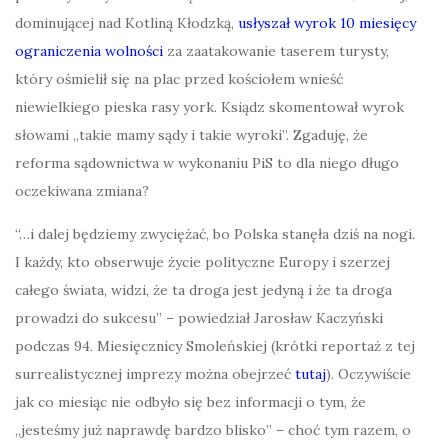
dominującej nad Kotliną Kłodzką,
usłyszał wyrok 10 miesięcy
ograniczenia wolności
za zaatakowanie taserem turysty,
który ośmielił się na plac przed kościołem wnieść
niewielkiego pieska rasy york. Ksiądz skomentował wyrok
słowami „takie mamy sądy i takie wyroki”. Zgaduję, że
reforma sądownictwa w wykonaniu PiS to dla niego długo
oczekiwana zmiana?
“
…i dalej będziemy zwyciężać, bo Polska stanęła dziś na nogi.
I każdy, kto obserwuje życie polityczne Europy i szerzej
całego świata, widzi, że ta droga jest jedyną i że ta droga
prowadzi do sukcesu
” –
powiedział Jarosław Kaczyński
podczas 94. Miesięcznicy Smoleńskiej (krótki reportaż z tej
surrealistycznej imprezy można obejrzeć
tutaj
)
.
O
czywiście
jak co miesiąc nie odbyło się bez informacji o tym, że
„j
esteśmy już naprawdę bardzo blisko” – choć tym razem, o