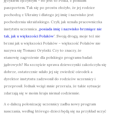
językiem ojczystym – bo jest to Polka, z polskim
paszportem. Tak się po prostu złożyło, że jej rodzice
pochodzą z Ukrainy i dlatego jej imię i nazwisko jest
pochodzenia ukraińskiego. Czyli, jak uznała pracowniczka
instytutu uczennica „
posiada imię i nazwisko brzmiące nie
tak, jak u większości Polaków
”.
Swoją drogą, moje też nie
brzmi jak u większości Polaków – większość Polaków nie
nazywa się Tomasz Oryński. Czy to znaczy, że
stanowię zagrożenie dla polskiego programu badań
jądrowych? Na szczęście sprawa dziewczynki zakończyła się
dobrze, ostatecznie udało jej się zwiedzić ośrodek a
dyrektor instytutu zadzwonił do rodziców uczennicy i
przeprosił. Jednak wciąż mnie przeraża, że takie sytuacje
zdarzają się w moim kraju niemal codziennie.
A o dalszą polonizację uczennicy zadba nowy program
nauczania, według którego dzieci będą się na przykład uczyć