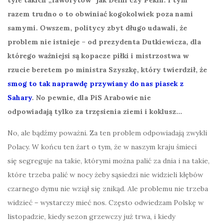
tyle takich „faworytów” jak Delhi czy Pekin. I tym
razem trudno o to obwiniać kogokolwiek
poza nami
samymi. Owszem, politycy zbyt długo udawali, że
problem nie istnieje – od prezydenta Dutkiewicza, dla
którego ważniejsi są kopacze piłki i mistrzostwa w
rzucie beretem po ministra Szyszkę, który twierdził, że
smog to tak naprawdę przywiany do nas piasek z
Sahary
.
No pewnie, dla PiS Arabowie nie
odpowiadają tylko za trzęsienia ziemi i koklusz…
No, ale bądźmy poważni. Za ten problem odpowiadają zwykli
Polacy. W końcu ten żart o tym, że w naszym kraju śmieci
się segreguje na takie, którymi można palić za dnia i na takie,
które trzeba palić w nocy żeby sąsiedzi nie widzieli kłębów
czarnego dymu nie wziął się znikąd. Ale problemu nie trzeba
widzieć – wystarczy mieć nos. Często odwiedzam Polskę w
listopadzie, kiedy sezon grzewczy już trwa, i kiedy