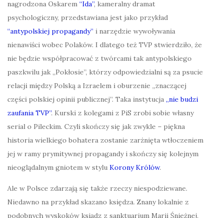
nagrodzona Oskarem
“
Ida”
,
kameralny dramat
psychologiczny, przedstawiana jest jako przykład
“ant
ypolskiej propagandy
”
i narzędzie wywoływania
nienawiści wobec Polaków. I dlatego też TVP stwierdziło, że
nie będzie współpracować z twórcami tak antypolskiego
paszkwilu jak „Pokłosie”, którzy odpowiedzialni są za psucie
relacji między Polską a Izraelem
i oburzenie „znaczącej
części polskiej opinii publicznej”. Taka instytucja
„nie budzi
zaufania TVP”
. Kurski z kolegami z PiS zrobi sobie własny
serial o Pileckim. Czyli skończy się jak zwykle – piękna
historia wielkiego bohatera zostanie zarżnięta wtłoczeniem
jej w ramy prymitywnej propagandy i skończy się kolejnym
nieoglądalnym gniotem w stylu
Koron
y
Królów
.
Ale w Polsce zdarzają się także rzeczy niespodziewane.
Niedawno na przykład skazano księdza. Znany lokalnie z
podobnych wyskoków ksiądz z sanktuarium Marii Śnieżnej,