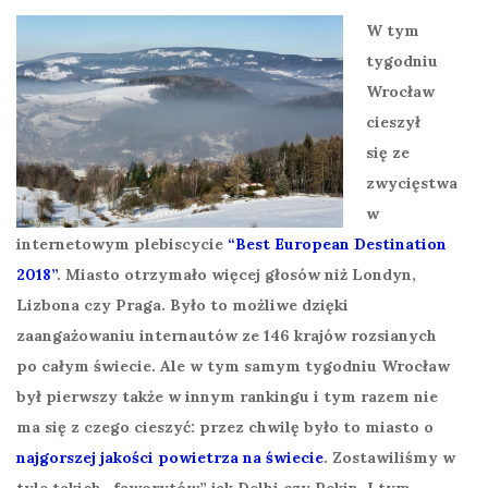
W tym
tygodniu
Wrocław
cieszył
się ze
zwycięstwa
w
internetowym plebiscycie
“Best European Destination
2018”
.
Miasto otrzymało więcej głosów niż Londyn,
Lizbona czy Praga. Było to możliwe dzięki
zaangażowaniu internautów ze 146 krajów rozsianych
po całym świecie. Ale w tym samym tygodniu Wrocław
był pierwszy także w innym rankingu i tym razem nie
ma się z czego cieszyć: przez chwilę było to miasto o
najgorszej jakości powietrza na świecie
. Zostawiliśmy w