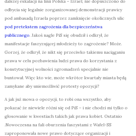
dalszej eskalacji na linii Polska – Izrael, nie dopuszczono do
odbycia się legalnie zorganizowanej demonstracji prawicy
pod ambasadą Izraela poprzez zamknięcie okolicznych ulic
pod pretekstem zagrożenia dla bezpieczeństwa
publicznego
. Jakoś nagle PiS się obudził i odkrył, że
manifestacje faszyzującej młodzieży to zagrożenie? Może.
Gorzej, że odkrył, że nikt się przeciwko takiemu naciąganiu
prawa w celu pozbawienia ludzi prawa do korzystania z
konstytucyjnej wolności zgromadzeń specjalnie nie
buntował. Więc kto wie, może wkrótce kwartały miasta będą
zamykane aby uniemożliwić protesty opozycji?
A jak już mowa o opozycji, to
robi ona wszystko, aby
pokazać że niewiele różni się od PiS – i nie chodzi mi tylko o
głosowanie w kwestiach takich jak prawa kobiet. Ostatnio
.Nowoczesna na fali oburzenia faszystami z Wafel-SS
zaproponowała nowe prawo dotyczące organizacji i