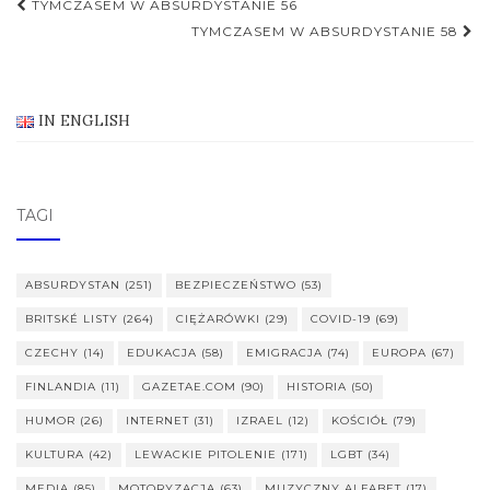
Nawigacja
TYMCZASEM W ABSURDYSTANIE 56
postu
TYMCZASEM W ABSURDYSTANIE 58
IN ENGLISH
TAGI
ABSURDYSTAN
(251)
BEZPIECZEŃSTWO
(53)
BRITSKÉ LISTY
(264)
CIĘŻARÓWKI
(29)
COVID-19
(69)
CZECHY
(14)
EDUKACJA
(58)
EMIGRACJA
(74)
EUROPA
(67)
FINLANDIA
(11)
GAZETAE.COM
(90)
HISTORIA
(50)
HUMOR
(26)
INTERNET
(31)
IZRAEL
(12)
KOŚCIÓŁ
(79)
KULTURA
(42)
LEWACKIE PITOLENIE
(171)
LGBT
(34)
MEDIA
(85)
MOTORYZACJA
(63)
MUZYCZNY ALFABET
(17)