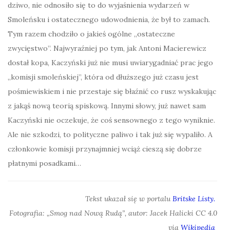
dziwo, nie odnosiło się to do wyjaśnienia wydarzeń w
Smoleńsku i ostatecznego udowodnienia, że był to zamach.
Tym razem chodziło o jakieś ogólne „ostateczne
zwycięstwo”. Najwyraźniej po tym, jak Antoni Macierewicz
dostał kopa, Kaczyński już nie musi uwiarygadniać prac jego
„komisji smoleńskiej”, która od dłuższego już czasu jest
pośmiewiskiem i nie przestaje się błaźnić co rusz wyskakując
z jakąś nową teorią spiskową. Innymi słowy, już nawet sam
Kaczyński nie oczekuje, że coś sensownego z tego wyniknie.
Ale nie szkodzi, to polityczne paliwo i tak już się wypaliło. A
członkowie komisji przynajmniej wciąż cieszą się dobrze
płatnymi posadkami…
Tekst ukazał się w portalu
Britske Listy.
Fotografia: „Smog nad Nową Rudą”, autor: Jacek Halicki CC 4.0
via
Wikipedia