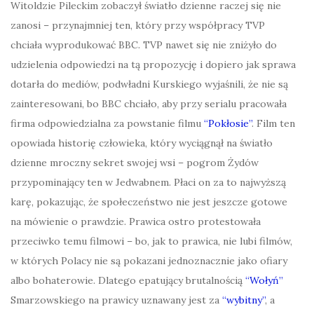
Witoldzie Pileckim zobaczył światło dzienne raczej się nie
zanosi – przynajmniej ten, który przy współpracy TVP
chciała wyprodukować BBC. TVP nawet się nie zniżyło do
udzielenia odpowiedzi na tą propozycję i dopiero jak sprawa
dotarła do mediów, podwładni Kurskiego wyjaśnili, że nie są
zainteresowani, bo BBC chciało, aby przy serialu pracowała
firma odpowiedzialna za powstanie filmu
“Pokłosie”
.
Film ten
opowiada historię człowieka, który wyciągnął na światło
dzienne mroczny sekret swojej wsi – pogrom Żydów
przypominający ten w Jedwabnem. Płaci on za to najwyższą
karę, pokazując, że społeczeństwo nie jest jeszcze gotowe
na mówienie o prawdzie. Prawica ostro protestowała
przeciwko temu filmowi – bo, jak to prawica, nie lubi filmów,
w których Polacy nie są pokazani jednoznacznie jako ofiary
albo bohaterowie. Dlatego epatujący brutalnością
“
Wołyń”
Smarzowskiego na prawicy uznawany jest za
“
wybitny
”
,
a