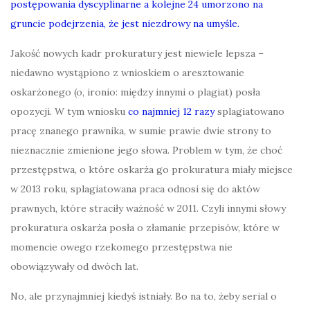
postępowania dyscyplinarne a kolejne 24 umorzono na
gruncie podejrzenia, że jest niezdrowy na umyśle.
Jakość nowych kadr prokuratury jest niewiele lepsza –
niedawno wystąpiono z wnioskiem o aresztowanie
oskarżonego (o, ironio: między innymi o plagiat) posła
opozycji. W tym wniosku
co najmniej 12 razy
splagiatowano
pracę znanego prawnika, w sumie prawie dwie strony to
nieznacznie zmienione jego słowa. Problem w tym, że choć
przestępstwa, o które oskarża go prokuratura miały miejsce
w 2013 roku, splagiatowana praca odnosi się do aktów
prawnych, które straciły ważność w 2011. Czy
li innymi słowy
prokuratura oskarża posła o złamanie przepisów, które w
momencie owego rzekomego przestępstwa nie
obowiązywały od dwóch lat.
No, ale przynajmniej kiedyś istniały. Bo na to, żeby serial o