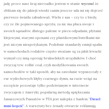
jadę przez nasz kraj nierzadko jestem w stanie
wyczuć
że
zbliżam się do jakiejś wioski zanim jeszcze uda mi się dojrzeć
pierwsze światła zabudowań. Wielu z nas – czy to z biedy,
czy ze źle pojmowanego sprytu, za nic ma płuca swoje i
swoich sąsiadów, dlatego palenie w piecu odpadami, płytami
klejowymi, starymi oponami czy plastikowymi butelkami nie
jest niczym niespotykanym. Podobnie standardy emisji spalin
w samochodach rodaków często uważane są za jakiś lewacki
wymysł czy inną opresję brukselskich urzędników. I choć
zwyczaj tzw. rollin’ coal, czyli modyfikowania swoich
samochodów w taki sposób, aby na zawołanie wypuszczały z
rur wydechowych kłęby czarnego dymu, na razie wciąż na
szczęście pozostaje tylko podziwianym w internecie
zwyczajem z Ameryki, popularną metodą upiększania
Januszowych Passatów w TDi
jest nalepka z hasłem
“
Diesel
musi kopcić
”.
A warsztaty bez żenady otwarcie reklamują