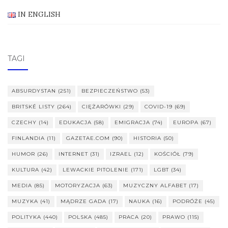
IN ENGLISH
TAGI
ABSURDYSTAN
(251)
BEZPIECZEŃSTWO
(53)
BRITSKÉ LISTY
(264)
CIĘŻARÓWKI
(29)
COVID-19
(69)
CZECHY
(14)
EDUKACJA
(58)
EMIGRACJA
(74)
EUROPA
(67)
FINLANDIA
(11)
GAZETAE.COM
(90)
HISTORIA
(50)
HUMOR
(26)
INTERNET
(31)
IZRAEL
(12)
KOŚCIÓŁ
(79)
KULTURA
(42)
LEWACKIE PITOLENIE
(171)
LGBT
(34)
MEDIA
(85)
MOTORYZACJA
(63)
MUZYCZNY ALFABET
(17)
MUZYKA
(41)
MĄDRZE GADA
(17)
NAUKA
(16)
PODRÓŻE
(45)
POLITYKA
(440)
POLSKA
(485)
PRACA
(20)
PRAWO
(115)