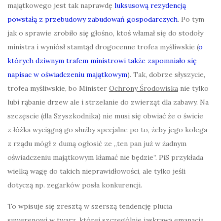
majątkowego jest tak naprawdę
luksusową rezydencją
powstałą z przebudowy zabudowań gospodarczych
. Po tym
jak o sprawie zrobiło się głośno, ktoś włamał się do stodoły
ministra i wyniósł stamtąd drogocenne trofea myśliwskie (
o
których dziwnym trafem ministrowi także zapomniało się
napisac w oświadczeniu majątkowym
). Tak, dobrze słyszycie,
trofea myśliwskie, bo Minister
Ochrony Środowiska
nie tylko
lubi rąbanie drzew ale i strzelanie do zwierząt dla zabawy. Na
szczęscie (dla Szyszkodnika) nie musi się obwiać że o świcie
z łóżka wyciągną go służby specjalne po to, żeby jego kolega
z rządu mógł z dumą ogłosić ze „ten pan już w żadnym
oświadczeniu majątkowym kłamać nie będzie”. PiS przykłada
wielką wagę do takich nieprawidłowości, ale tylko jeśli
dotyczą np. zegarków posła konkurencji.
To wpisuje się zresztą w szerszą tendencję plucia
suwerenowi w twarz, której szczególnie jaskrawą emanacją