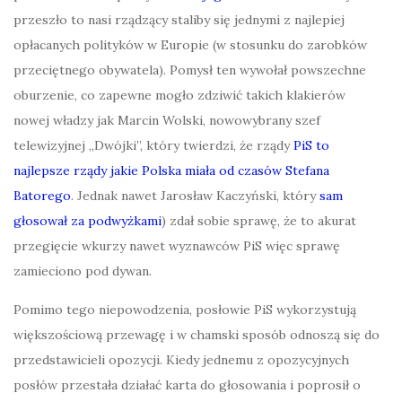
przeszło to nasi rządzący staliby się jednymi z najlepiej
opłacanych polityków w Europie (w stosunku do zarobków
przeciętnego obywatela). Pomysł ten wywołał powszechne
oburzenie, co zapewne mogło zdziwić takich klakierów
nowej władzy jak Marcin Wolski, nowowybrany szef
telewizyjnej „Dwójki”, który twierdzi, że rządy
PiS to
najlepsze rządy jakie Polska miała od czasów Stefana
Batorego
. Jednak nawet Jarosław Kaczyński, który
sam
głosował za podwyżkami
) zdał sobie sprawę, że to akurat
przegięcie wkurzy nawet wyznawców PiS więc sprawę
zamieciono pod dywan.
Pomimo tego niepowodzenia, posłowie PiS wykorzystują
większościową przewagę i w chamski sposób odnoszą się do
przedstawicieli opozycji. Kiedy jednemu z opozycyjnych
posłów przestała działać karta do głosowania i poprosił o