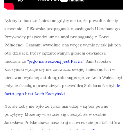
Byłoby to bardzo śmieszne gdyby nie to, że powoli robi się
strasznie – PiSowska propaganda o zasługach Ukochanego
Przywódcy przywodzi już na myśl propagandę z Korei
Północnej. Czasami wywołuje ona wręcz wymioty tak jak ten
oto działacz, który egzaltowanym głosem oświadcza
mediom, że
“jego narzeczoną jest Partia”
. Sam Jarosław
Kaczyński wydaje się nie zauważać swojej śmieszności i w
niedawno wydanej autobiografii sugeruje, że Lech Wałęsa był
jedynie fasadą, a prawdziwym przywódcą Solidarności był
de
facto jego brat Lech Kaczyński
.
No, ale żeby nie było że tylko marudzę – są też pewne
pozytywy. Możemy wreszcie się cieszyć, że w osobie
Jarosława Polskęzbawa nasz kraj ma wreszcie postać, która