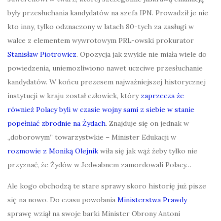
były przesłuchania kandydatów na szefa IPN. Prowadził je nie
kto inny, tylko odznaczony w latach 80-tych za zasługi w
walce z elementem wywrotowym PRL-owski prokurator
Stanisław Piotrowicz
. Opozycja jak zwykle nie miała wiele do
powiedzenia, uniemozliwiono nawet uczciwe przesłuchanie
kandydatów. W końcu prezesem najważniejszej historycznej
instytucji w kraju został człowiek, który
zaprzecza że
również Polacy byli w czasie wojny sami z siebie w stanie
popełniać zbrodnie na Żydach
. Znajduje się on jednak w
„doborowym” towarzystwkie – Minister Edukacji w
rozmowie z Moniką Olejnik
wiła się jak wąż żeby tylko nie
przyznać, że Żydów w Jedwabnem zamordowali Polacy…
Ale kogo obchodzą te stare sprawy skoro historię już pisze
się na nowo. Do czasu powołania
Ministerstwa Prawdy
sprawę wziął na swoje barki Minister Obrony Antoni