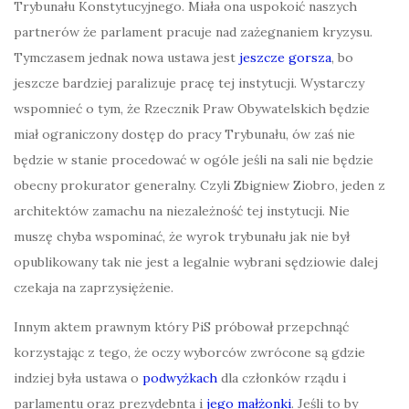
Trybunału Konstytucyjnego. Miała ona uspokoić naszych
partnerów że parlament pracuje nad zażegnaniem kryzysu.
Tymczasem jednak nowa ustawa jest
jeszcze gorsza
, bo
jeszcze bardziej paralizuje pracę tej instytucji. Wystarczy
wspomnieć o tym, że Rzecznik Praw Obywatelskich będzie
miał ograniczony dostęp do pracy Trybunału, ów zaś nie
będzie w stanie procedować w ogóle jeśli na sali nie będzie
obecny prokurator generalny. Czyli Zbigniew Ziobro, jeden z
architektów zamachu na niezależność tej instytucji. Nie
muszę chyba wspominać, że wyrok trybunału jak nie był
opublikowany tak nie jest a legalnie wybrani sędziowie dalej
czekaja na zaprzysiężenie.
Innym aktem prawnym który PiS próbował przepchnąć
korzystając z tego, że oczy wyborców zwrócone są gdzie
indziej była ustawa o
podwyżkach
dla członków rządu i
parlamentu oraz prezydebnta i
jego małżonki
. Jeśli to by