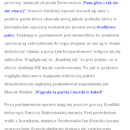
przerwę, usłyszał od posła Piotrowicza „
Pana głos i tak nic
nie znaczy”
. Jeszcze bardziej wprost wyraził się inny z
posłów partii która obiecała nową jakość polityki, który w
kierunku ław opozycji wystawił po prostu swój
środkowy
palec
. Dyskusja w parlamencie jest niemożliwa, bo posłowie
opozycji są zakrzykiwani do tego stopnia, że nie są w stanie
dokończyć zdania, a poza tym bezpardonowo wyłącza im się
mikrofon. Wygląda się że „Zamknij się” to jest jedyne, co w
sferze dyskusji PiS ma do zaoferowania. To, jak w praktyce
wygląda obiecany w kampanii wyborczej pakiet
demokratyczny najlepiej podsumował wspomniany już
Marcin Wolski: „
Wygrała ta partia i morda w kubeł!
”
Poza parlamentem sprawy mają się jeszcze gorzej. Konflikt
dotyczący Puszczy Białowieskiej narasta. Pod pretekstem
walki z kornikiem, minister Środowiska Jan Szyszko (zwany
powszechnie Szyszkodnikiem) domaga się zwiększenia