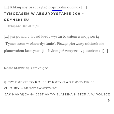
[…] Kliknij aby przeczytać poprzedni odcinek […]
TYMCZASEM W ABSURDYSTANIE 200 –
ORYNSKI.EU
30 listopada 2021 at 02/11
[…] już ponad 5 lat od kiedy wystartowałem z moją serią
“Tymczasem w Absurdystanie”. Pisząc pierwszy odcinek nie
planowałem kontynuacji – byłem już zmęczony pisaniem o […]
Komentarze są zamknięte.
Nawigacja
CZY BREXIT TO KOLEJNY PRZYKŁAD BRYTYJSKIEJ
postu
KULTURY MARNOTRAWSTWA?
JAK NAKRĘCANA JEST ANTY-ISLAMSKA HISTERIA W POLSCE