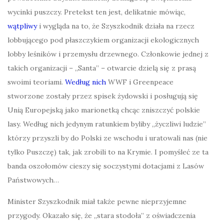
wycinki puszczy. Pretekst ten jest, delikatnie mówiąc,
wątpliwy
i wygląda na to, że Szyszkodnik działa na rzecz
lobbującego pod płaszczykiem organizacji ekologicznych
lobby leśników i przemysłu drzewnego. Członkowie jednej z
takich organizacji – „Santa” – otwarcie dzielą się z prasą
swoimi teoriami.
Według nich
WWF i Greenpeace
stworzone zostały przez spisek żydowski i posługują się
Unią Europejską jako marionetką chcąc zniszczyć polskie
lasy. Według nich jedynym ratunkiem byliby „życzliwi ludzie”
którzy przyszli by do Polski ze wschodu i uratowali nas (nie
tylko Puszczę) tak, jak zrobili to na Krymie. I pomyśleć ze ta
banda oszołomów cieszy się soczystymi dotacjami z Lasów
Państwowych…
Minister Szyszkodnik miał także pewne nieprzyjemne
przygody. Okazało się, że „stara stodoła” z oświadczenia