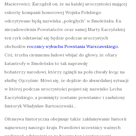
Macierewicz. Zarządził on, że na każdej uroczystości mającej
eskortę kompanii honorowej Wojska Polskiego
odczytywane będą nazwiska „poległych” w Smoleńsku. Ku
niezadowoleniu Powstańców oraz samej Marty Kaczyńskiej
ten cyrk odstawiać się będzie podczas uroczystych
obchodów
rocznicy wybuchu Powstania Warszawskiego
.
Cóż, trzeba ciemnemu ludowi wbijać do głowy, że ofiary
katastrofy w Smoleńsku to tak naprawdę
bohaterzy narodowi, którzy zginęli na polu chwały lecąc na
służbę Ojczyźnie. Mówi się, że dojdzie do absurdalnej sytuacji
w której podczas uroczystości pojawi się nazwisko Lecha
Kaczyńskiego, a pominięty zostanie powstaniec i zasłużony
historyk Władysław Bartoszewski…
Ofensywa historyczna obejmuje także zakłamywanie historii
najnowszej naszego kraju. Prawdziwi uczestnicy ważnych
wydarzeń odstawiani są na boczny tor i zastępowani