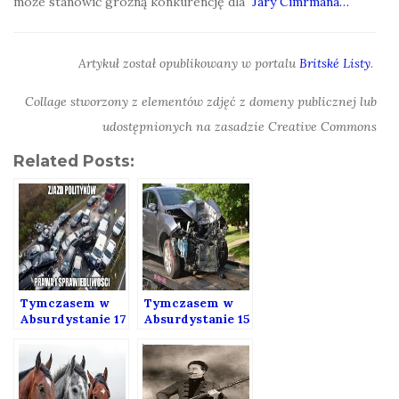
może stanowić groźną konkurencję dla
Járy Cimrmana…
Artykuł został opublikowany w portalu
Britské Listy
.
Collage stworzony z elementów zdjęć z domeny publicznej lub
udostępnionych na zasadzie Creative Commons
Related Posts:
Tymczasem w
Tymczasem w
Absurdystanie 17
Absurdystanie 15