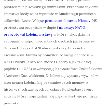
postaciami z pisowskiego uniwersum. Przeciwko takiemu
kłamstwu kiedy to na wystawie w Bundestagu pominięto
całkowicie Lecha Wałęsę
protestowali nawet Niemcy
. PiS
protesty ma oczywiście w dupie i
na szczyt NATO
przygotował kolejną wystawę
w której jakoś dziwnie
zapomniano wspomnieć o takich osobach jak Bronisław
Geremek, Krzysztof Skubiszewski czy Aleksander
Kwaśniewski. Mozna by pomyśleć, że swoją obecnośc w
NATO Polska (a kto wie, może i Czechy a jak tak dalej
pójdzie to i USA) zawdzięczają Krzysztofowi Czabańskiemu
i Lechowi Kaczyńskiemu. Debilizm tej wystawy wywołał w
internetach kolejną falę przesmiewczych memów o
historycznych zasługach Jarosława Polskęzbawa i jego
rodziny której poprzednią falę pięknie ilustruje poniższa
piosenka: