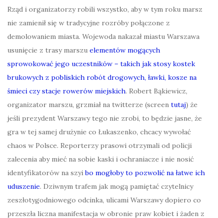
Rząd i organizatorzy robili wszystko, aby w tym roku marsz
nie zamienił się w tradycyjne rozróby połączone z
demolowaniem miasta. Wojewoda nakazał miastu Warszawa
usunięcie z trasy marszu
elementów mogących
sprowokować jego uczestników – takich jak stosy kostek
brukowych z pobliskich robót drogowych, ławki, kosze na
śmieci czy stacje rowerów miejskich
. Robert Bąkiewicz,
organizator marszu, grzmiał na twitterze (screen
tutaj
) że
jeśli prezydent Warszawy tego nie zrobi, to będzie jasne, że
gra w tej samej drużynie co Łukaszenko, chcacy wywołać
chaos w Polsce. Reporterzy prasowi otrzymali od policji
zalecenia aby mieć na sobie kaski i ochraniacze i nie nosić
identyfikatorów na szyi
bo mogłoby to pozwolić na łatwe ich
uduszenie
. Dziwnym trafem jak mogą pamiętać czytelnicy
zeszłotygodniowego odcinka, ulicami Warszawy dopiero co
przeszła liczna manifestacja w obronie praw kobiet i żaden z