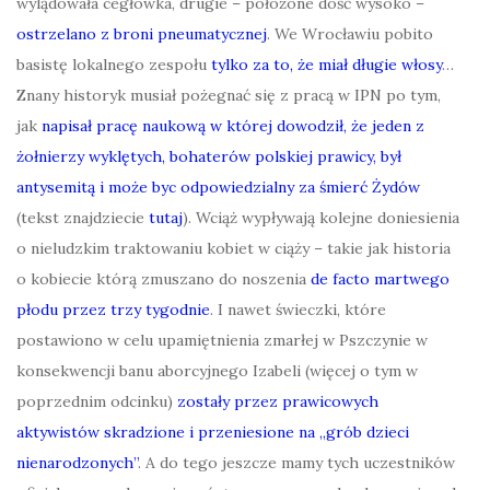
wylądowała cegłówka, drugie – położone dość wysoko –
ostrzelano z broni pneumatycznej
. We Wrocławiu pobito
basistę lokalnego zespołu
tylko za to, że miał długie włosy
…
Znany historyk musiał pożegnać się z pracą w IPN po tym,
jak
napisał pracę naukową w której dowodził, że jeden z
żołnierzy wyklętych, bohaterów polskiej prawicy, był
antysemitą i może byc odpowiedzialny za śmierć Żydów
(tekst znajdziecie
tutaj
). Wciąż wypływają kolejne doniesienia
o nieludzkim traktowaniu kobiet w ciąży – takie jak historia
o kobiecie którą zmuszano do noszenia
de facto martwego
płodu przez trzy tygodnie
. I nawet świeczki, które
postawiono w celu upamiętnienia zmarłej w Pszczynie w
konsekwencji banu aborcyjnego Izabeli (więcej o tym w
poprzednim odcinku)
zostały przez prawicowych
aktywistów skradzione i przeniesione na „grób dzieci
nienarodzonych”
. A do tego jeszcze mamy tych uczestników