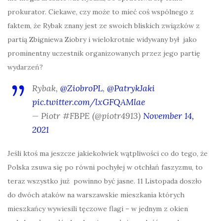
prokurator. Ciekawe, czy może to mieć coś wspólnego z
faktem, że Rybak znany jest ze swoich bliskich związków z
partią Zbigniewa Ziobry i wielokrotnie widywany był jako
prominentny uczestnik organizowanych przez jego partię
wydarzeń?
Rybak,
@ZiobroPL
,
@PatrykJaki
pic.twitter.com/lxGFQAMlae
— Piotr #FBPE (@piotr4913)
November 14,
2021
Jeśli ktoś ma jeszcze jakiekolwiek wątpliwości co do tego, że
Polska zsuwa się po równi pochyłej w otchłań faszyzmu, to
teraz wszystko już powinno być jasne. 11 Listopada doszło
do dwóch ataków na warszawskie mieszkania których
mieszkańcy wywiesili tęczowe flagi – w jednym z okien