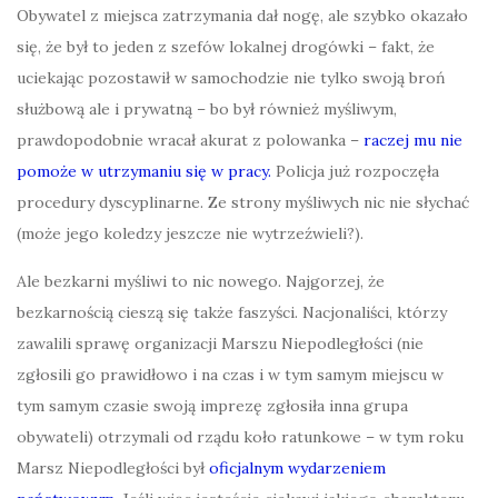
Obywatel z miejsca zatrzymania dał nogę, ale szybko okazało
się, że był to jeden z szefów lokalnej drogówki – fakt, że
uciekając pozostawił w samochodzie nie tylko swoją broń
służbową ale i prywatną – bo był również myśliwym,
prawdopodobnie wracał akurat z polowanka –
raczej mu nie
pomoże w utrzymaniu się w pracy.
Policja już rozpoczęła
procedury dyscyplinarne. Ze strony myśliwych nic nie słychać
(może jego koledzy jeszcze nie wytrzeźwieli?).
Ale bezkarni myśliwi to nic nowego. Najgorzej, że
bezkarnością cieszą się także faszyści. Nacjonaliści, którzy
zawalili sprawę organizacji Marszu Niepodległości (nie
zgłosili go prawidłowo i na czas i w tym samym miejscu w
tym samym czasie swoją imprezę zgłosiła inna grupa
obywateli) otrzymali od rządu koło ratunkowe – w tym roku
Marsz Niepodległości był
oficjalnym wydarzeniem