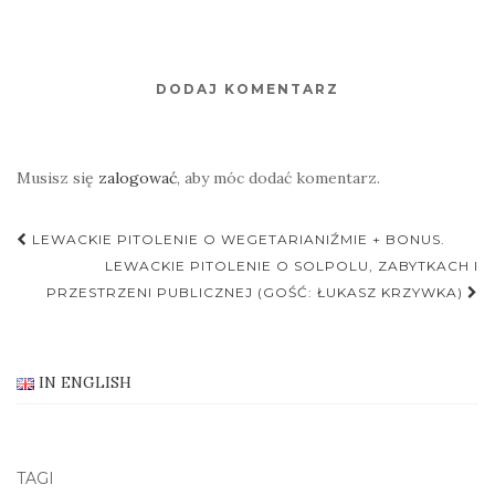
DODAJ KOMENTARZ
Musisz się
zalogować
, aby móc dodać komentarz.
Nawigacja
LEWACKIE PITOLENIE O WEGETARIANIŹMIE + BONUS.
postu
LEWACKIE PITOLENIE O SOLPOLU, ZABYTKACH I
PRZESTRZENI PUBLICZNEJ (GOŚĆ: ŁUKASZ KRZYWKA)
IN ENGLISH
TAGI