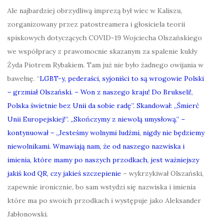
Ale najbardziej obrzydliwą imprezą był wiec w Kaliszu,
zorganizowany przez patostreamera i głosiciela teorii
spiskowych dotyczących COVID-19 Wojciecha Olszańskiego
we współpracy z prawomocnie skazanym za spalenie kukły
Żyda Piotrem Rybakiem. Tam już nie było żadnego owijania w
bawełnę. “
LGBT-y, pederaści, syjoniści to są wrogowie Polski
– grzmiał Olszański. – Won z naszego kraju! Do Brukseli!,
Polska świetnie bez Unii da sobie radę”. Skandował: „Śmierć
Unii Europejskiej!”. „Skończymy z niewolą umysłową.” –
kontynuował – „Jesteśmy wolnymi ludźmi, nigdy nie będziemy
niewolnikami. Wmawiają nam, że od naszego nazwiska i
imienia, które mamy po naszych przodkach, jest ważniejszy
jakiś kod QR, czy jakieś szczepienie
– wykrzykiwał Olszański,
zapewnie ironicznie, bo sam wstydzi się nazwiska i imienia
które ma po swoich przodkach i występuje jako Aleksander
Jabłonowski.