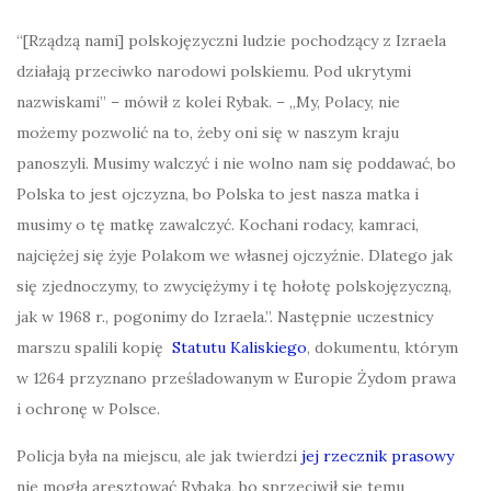
“[Rządzą nami] polskojęzyczni ludzie pochodzący z Izraela
działają przeciwko narodowi polskiemu. Pod ukrytymi
nazwiskami” – mówił z kolei Rybak. – „My, Polacy, nie
możemy pozwolić na to, żeby oni się w naszym kraju
panoszyli. Musimy walczyć i nie wolno nam się poddawać, bo
Polska to jest ojczyzna, bo Polska to jest nasza matka i
musimy o tę matkę zawalczyć. Kochani rodacy, kamraci,
najciężej się żyje Polakom we własnej ojczyźnie. Dlatego jak
się zjednoczymy, to zwyciężymy i tę hołotę polskojęzyczną,
jak w 1968 r., pogonimy do Izraela.”. Następnie uczestnicy
marszu spalili kopię
Statutu Kaliskiego
, dokumentu, którym
w 1264 przyznano prześladowanym w Europie Żydom prawa
i ochronę w Polsce.
Policja była na miejscu, ale jak twierdzi
jej rzecznik prasowy
nie mogła aresztować Rybaka, bo sprzeciwił się temu