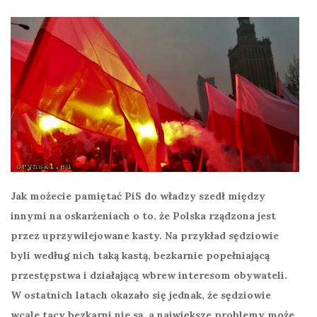
Jak możecie pamiętać PiS do władzy szedł między
innymi na oskarżeniach o to, że Polska rządzona jest
przez uprzywilejowane kasty. Na przykład sędziowie
byli według nich taką kastą, bezkarnie popełniającą
przestępstwa i działającą wbrew interesom obywateli.
W ostatnich latach okazało się jednak, że sędziowie
wcale tacy bezkarni nie są, a największe problemy może