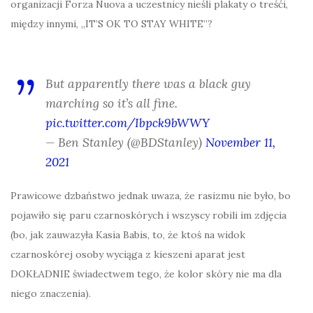
organizacji Forza Nuova a uczestnicy nieśli plakaty o treśći,
między innymi, „IT’S OK TO STAY WHITE”?
But apparently there was a black guy
marching so it’s all fine.
pic.twitter.com/Ibpck9bWWY
— Ben Stanley (@BDStanley)
November 11,
2021
Prawicowe dzbaństwo jednak uwaza, że rasizmu nie było, bo
pojawiło się paru czarnoskórych i wszyscy robili im zdjęcia
(bo, jak zauwazyła Kasia Babis, to, że ktoś na widok
czarnoskórej osoby wyciąga z kieszeni aparat jest
DOKŁADNIE świadectwem tego, że kolor skóry nie ma dla
niego znaczenia).