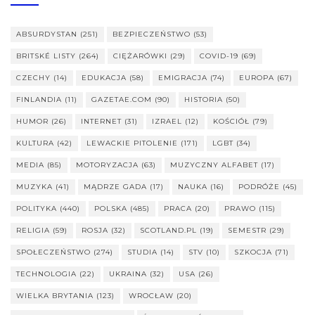
ABSURDYSTAN
(251)
BEZPIECZEŃSTWO
(53)
BRITSKÉ LISTY
(264)
CIĘŻARÓWKI
(29)
COVID-19
(69)
CZECHY
(14)
EDUKACJA
(58)
EMIGRACJA
(74)
EUROPA
(67)
FINLANDIA
(11)
GAZETAE.COM
(90)
HISTORIA
(50)
HUMOR
(26)
INTERNET
(31)
IZRAEL
(12)
KOŚCIÓŁ
(79)
KULTURA
(42)
LEWACKIE PITOLENIE
(171)
LGBT
(34)
MEDIA
(85)
MOTORYZACJA
(63)
MUZYCZNY ALFABET
(17)
MUZYKA
(41)
MĄDRZE GADA
(17)
NAUKA
(16)
PODRÓŻE
(45)
POLITYKA
(440)
POLSKA
(485)
PRACA
(20)
PRAWO
(115)
RELIGIA
(59)
ROSJA
(32)
SCOTLAND.PL
(19)
SEMESTR
(29)
SPOŁECZEŃSTWO
(274)
STUDIA
(14)
STV
(10)
SZKOCJA
(71)
TECHNOLOGIA
(22)
UKRAINA
(32)
USA
(26)
WIELKA BRYTANIA
(123)
WROCŁAW
(20)