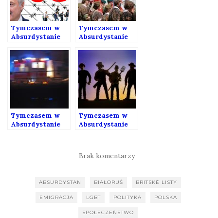
Tymczasem w
Tymczasem w
Absurdystanie
Absurdystanie
197
186
Tymczasem w
Tymczasem w
Absurdystanie
Absurdystanie
148
138
Brak komentarzy
ABSURDYSTAN
BIAŁORUŚ
BRITSKÉ LISTY
EMIGRACJA
LGBT
POLITYKA
POLSKA
SPOŁECZEŃSTWO