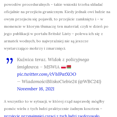
powodów proceduralnych – takie wnioski trzeba składać
oficjalnie na przejściu granicznym. Kiedy jednak owi ludzie na
owym przejsciu się pojawili, to przejście zamknięto i – w
momencie w ktorym tłumaczę ten materiał, czyli w dzień po
jego publikacji w portalu Britské Listy – polewa ich się z
armatek wodnych, bo najwyraźniej nie są jeszcze
wystarczająco mokrzy i zmarznięci.
Kuźnica teraz. Widok z policyjnego
śmigłowca – MSWiA
pic.twitter.com/cVbJPatXOO
— WiadomościBliskoCiebie24 (@WBC241)
November 16, 2021
A wszystko to w sytuacji, w której rząd naprawdę mógłby
pomóc wielu z tych ludzi praktycznie żadnym kosztem –
przyjęcie przynajmniej częsci z tych ludzi zaoferowało