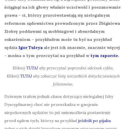
ściągnąć na ich głowy właśnie uczciwość i poszanowanie
prawa – ci, którzy przeciwstawiają się nielegalnym
reformom sądownictwa prowadzonym przez Zbigniewa
Ziobrę poddawani są mobbingowi i absurdalnym
oskarżeniom – przykładem może tu być na przykład
sędzia
Igor Tuleya
ale jest ich znacznie, znacznie więcej
– można o tym przeczytać na przykład w
tym raporcie
.
Kliknij
TUTAJ
aby przeczytać poprzedni odcinek cyklu.
Kliknij
TUTAJ
aby zobaczyć listę wszystkich dotychczasowych
felietonów.
Dziwnym trafem jednak chaos dotyczący nielegalnej Izby
Dyscyplinarnej choć nie przeszkadza w gnojeniu
niepokornych sędziów to już uniemożliwia postawienie
przed sądem tych, którzy na przykład
jeździli po pijaku
.
jeden z nich dzięki kruczkom prawnym stosowanym przez