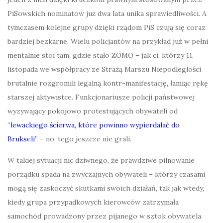
PiSowskich nominatow już dwa lata unika sprawiedliwości. A
tymczasem kolejne grupy dzięki rządom PiS czują się coraz
bardziej bezkarne. Wielu policjantów na przykład już w pełni
mentalnie stoi tam, gdzie stało ZOMO – jak ci, którzy 11.
listopada we współpracy ze Strażą Marszu Niepodleglości
brutalnie rozgromili legalną kontr-manifestację, łamiąc rękę
starszej aktywistce. Funkcjonariusze policji państwowej
wyzywający pokojowo protestujących obywateli od
“
lewackiego ścierwa, które powinno wypierdalać do
Brukseli”
– no, tego jeszcze nie grali.
W takiej sytuacji nic dziwnego, że prawdziwe pilnowanie
porządku spada na zwyczajnych obywateli – którzy czasami
mogą się zaskoczyć skutkami swoich działań, tak jak wtedy,
kiedy grupa przypadkowych kierowców zatrzymała
samochód prowadzony przez pijanego w sztok obywatela.