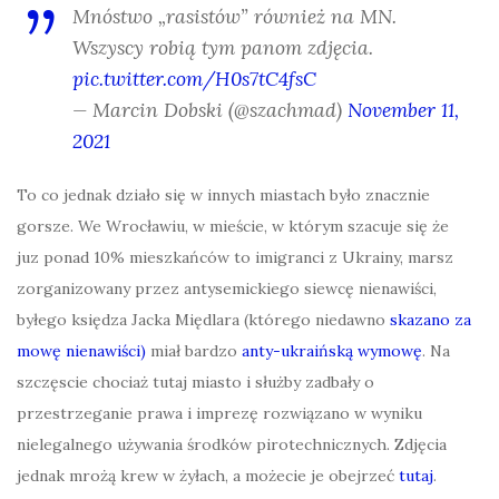
Mnóstwo „rasistów” również na MN.
Wszyscy robią tym panom zdjęcia.
pic.twitter.com/H0s7tC4fsC
— Marcin Dobski (@szachmad)
November 11,
2021
To co jednak działo się w innych miastach było znacznie
gorsze. We Wrocławiu, w mieście, w którym szacuje się że
juz ponad 10% mieszkańców to imigranci z Ukrainy, marsz
zorganizowany przez antysemickiego siewcę nienawiści,
byłego księdza Jacka Międlara (którego niedawno
skazano za
mowę nienawiści)
miał bardzo
anty-ukraińską wymowę
. Na
szczęscie chociaż tutaj miasto i służby zadbały o
przestrzeganie prawa i imprezę rozwiązano w wyniku
nielegalnego używania środków pirotechnicznych. Zdjęcia
jednak mrożą krew w żyłach, a możecie je obejrzeć
tutaj
.