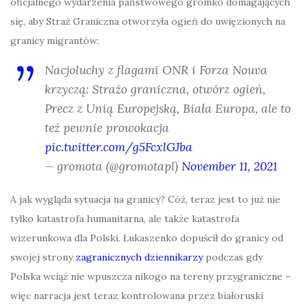
oficjalnego wydarzenia państwowego gromko domagających
się, aby Straż Graniczna otworzyła ogień do uwięzionych na
granicy migrantów:
Nacjoluchy z flagami ONR i Forza Nouva
krzyczą: Strażo graniczna, otwórz ogień,
Precz z Unią Europejską, Biała Europa, ale to
też pewnie prowokacja
pic.twitter.com/g5FcxlGJba
— gromota (@gromotapl)
November 11, 2021
A jak wygląda sytuacja na granicy? Cóż, teraz jest to już nie
tylko katastrofa humanitarna, ale także katastrofa
wizerunkowa dla Polski. Łukaszenko dopuścił do granicy od
swojej strony
zagranicznych dziennikarzy
podczas gdy
Polska wciąż nie wpuszcza nikogo na tereny przygraniczne –
więc narracja jest teraz kontrolowana przez białoruski