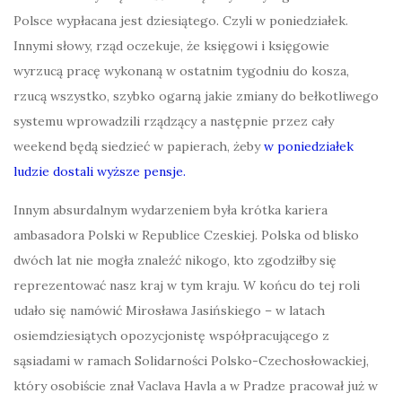
Polsce wypłacana jest dziesiątego. Czyli w poniedziałek.
Innymi słowy, rząd oczekuje, że księgowi i księgowie
wyrzucą pracę wykonaną w ostatnim tygodniu do kosza,
rzucą wszystko, szybko ogarną jakie zmiany do bełkotliwego
systemu wprowadzili rządzący a następnie przez cały
weekend będą siedzieć w papierach, żeby
w poniedziałek
ludzie dostali wyższe pensje.
Innym absurdalnym wydarzeniem była krótka kariera
ambasadora Polski w Republice Czeskiej. Polska od blisko
dwóch lat nie mogła znaleźć nikogo, kto zgodziłby się
reprezentować nasz kraj w tym kraju. W końcu do tej roli
udało się namówić Mirosława Jasińskiego – w latach
osiemdziesiątych opozycjonistę współpracującego z
sąsiadami w ramach Solidarności Polsko-Czechosłowackiej,
który osobiście znał Vaclava Havla a w Pradze pracował już w