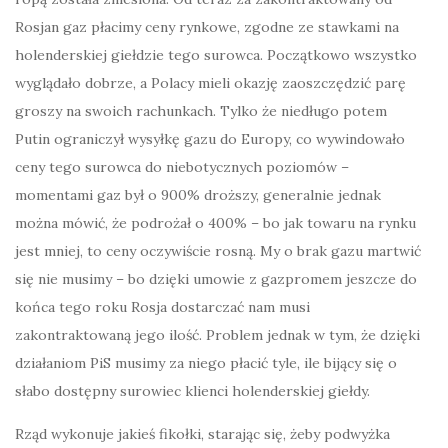
Rosjan gaz płacimy ceny rynkowe, zgodne ze stawkami na
holenderskiej giełdzie tego surowca. Początkowo wszystko
wyglądało dobrze, a Polacy mieli okazję zaoszczędzić parę
groszy na swoich rachunkach. Tylko że niedługo potem
Putin ograniczył wysyłkę gazu do Europy, co wywindowało
ceny tego surowca do niebotycznych poziomów –
momentami gaz był o 900% droższy, generalnie jednak
można mówić, że podrożał o 400% – bo jak towaru na rynku
jest mniej, to ceny oczywiście rosną. My o brak gazu martwić
się nie musimy – bo dzięki umowie z gazpromem jeszcze do
końca tego roku Rosja dostarczać nam musi
zakontraktowaną jego ilość. Problem jednak w tym, że dzięki
działaniom PiS musimy za niego płacić tyle, ile bijący się o
słabo dostępny surowiec klienci holenderskiej giełdy.
Rząd wykonuje jakieś fikołki, starając się, żeby podwyżka