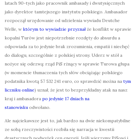
latach 90-tych jako pracownik ambasady i dwutysięcznych
jako dyrektor tamtejszego instytutu polskiego. Ambasador
rozpoczął urzędowanie od udzielenia wywiadu Deutche
Welle, w
którym to wywiadzie przyznał
że konflikt w sprawie
kopalni Turów jest niepotrzebnie rozdęty do absurdu a
odpowiada za to jedynie brak zrozumienia, empatii i niechęć
do dialogu, szczególnie z polskiej strony. Uderz w stół a
nożyce się odezwą: rząd PiS rżnący w sprawie Turowa głupa
(w momencie tłumaczenia tych słów obciążając polskiego
podatnika kwotą 57 532 241 euro, co sprawdzić można na
tym
liczniku online
) uznał, że jest to bezprzykładny atak na nasz
kraj i ambasadora
po jedynie 17 dniach na
stanowisku
odwołano.
Ale najciekawsze jest to, jak bardzo na dwie niekompatybilne
ze sobą rzeczywistości rozbiła się narracja w kwestii
drastycznych podwyżek cen energii. Jeśli wierzymy PiSowi i