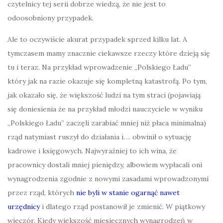
czytelnicy tej serii dobrze wiedzą, że nie jest to
odoosobniony przypadek.
Ale to oczywiście akurat przypadek sprzed kilku lat. A
tymczasem mamy znacznie ciekawsze rzeczy które dzieją się
tu i teraz. Na przykład wprowadzenie „Polskiego Ładu”
który jak na razie okazuje się kompletną katastrofą. Po tym,
jak okazało się, że większość ludzi na tym straci (pojawiają
się doniesienia że na przykład młodzi nauczyciele w wyniku
„Polskiego Ładu” zaczęli zarabiać mniej niż płaca minimalna)
rząd natymiast ruszył do działania i…. obwinił o sytuację
kadrowe i księgowych. Najwyraźniej to ich wina, że
pracownicy dostali mniej pieniędzy, albowiem wypłacali oni
wynagrodzenia zgodnie z nowymi zasadami wprowadzonymi
przez rząd, których
nie byli w stanie ogarnąć nawet
urzędnicy
i dlatego rząd postanowił je zmienić. W piątkowy
wieczór. Kiedy większość miesięcznych wynagrodzeń w