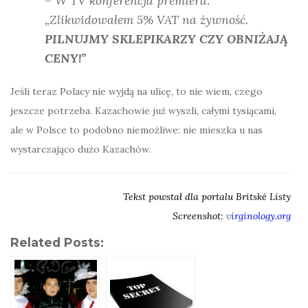
– W TV konferencja premiera:
„Zlikwidowałem 5% VAT na żywność.
PILNUJMY SKLEPIKARZY CZY OBNIŻAJĄ
CENY!”
Jeśli teraz Polacy nie wyjdą na ulicę, to nie wiem, czego
jeszcze potrzeba. Kazachowie już wyszli, całymi tysiącami,
ale w Polsce to podobno niemożliwe: nie mieszka u nas
wystarczająco dużo Kazachów.
Tekst powstał dla portalu Britské Listy
Screenshot:
v
irginology.org
Related Posts: