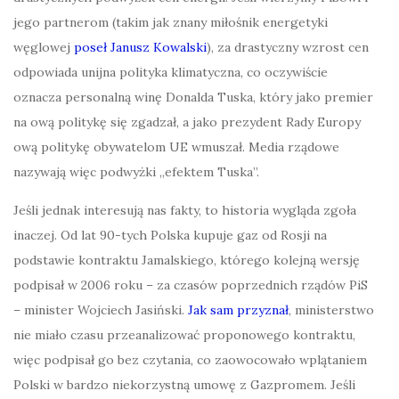
jego partnerom (takim jak znany miłośnik energetyki
węglowej
poseł Janusz Kowalski
), za drastyczny wzrost cen
odpowiada unijna polityka klimatyczna, co oczywiście
oznacza personalną winę Donalda Tuska, który jako premier
na ową politykę się zgadzał, a jako prezydent Rady Europy
ową politykę obywatelom UE wmuszał. Media rządowe
nazywają więc podwyżki „efektem Tuska”.
Jeśli jednak interesują nas fakty, to historia wygląda zgoła
inaczej. Od lat 90-tych Polska kupuje gaz od Rosji na
podstawie kontraktu Jamalskiego, którego kolejną wersję
podpisał w 2006 roku – za czasów poprzednich rządów PiS
– minister Wojciech Jasiński.
Jak sam przyznał
, ministerstwo
nie miało czasu przeanalizować proponowego kontraktu,
więc podpisał go bez czytania, co zaowocowało wplątaniem
Polski w bardzo niekorzystną umowę z Gazpromem. Jeśli