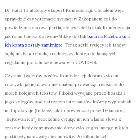
Dr Hałat to ulubiony ekspert Konfederacji. Chciałem więc
sprawdzić czy w temacie sytuacji w Zakopanem coś do
powiedzenia ma owa partia, ale jest ciężko: tak Konfederacja
jak i sam Janusz Korwinn-Mikke dostali
bana na Facebooku a
ich konta zostały zamknięte
. Teraz setki tysięcy ich fanów
będą miały odrobinkę trudniejszy dostęp do łamiących
regulamin portalu fake newsów o COVID-19.
Czytanie tweetów posłów Konfederacji dostarczyło mi
rozrywki jakiej dawno nie miałem prowadząc research do
moich kolejnych tekstów. Fikołki wywijane przez Bosaka i
jego kolegów pod ostrzałem internautów którzy wypominali
im hipokryzję (tudzież, jak to powiedział poseł Dziambor,
„hejtowali ich”) bezczelnie cytując im ich własne słowa z
czasów, kiedy cenzurowanie dotyczyło kogoś innego niż ich
partii były naprawdę niesamowite. Po kilku dniach