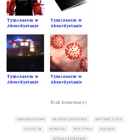
Tymczasem w
Tymczasem w
Absurdystanie
Absurdystanie
151
150
Tymczasem w
Tymczasem w
Absurdystanie
Absurdystanie
148
120 – Wydanie
koronawirusowe
Brak komentarzy
ABSURDYSTAN
BEZPIECZEŃSTWO
BRITSKÉ LISTY
COVID-19
KOŚCIÓŁ
POLITYKA
POLSKA
SPOŁECZEŃSTWO