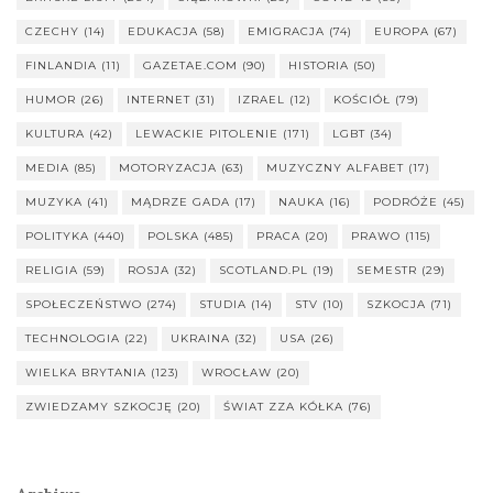
CZECHY
(14)
EDUKACJA
(58)
EMIGRACJA
(74)
EUROPA
(67)
FINLANDIA
(11)
GAZETAE.COM
(90)
HISTORIA
(50)
HUMOR
(26)
INTERNET
(31)
IZRAEL
(12)
KOŚCIÓŁ
(79)
KULTURA
(42)
LEWACKIE PITOLENIE
(171)
LGBT
(34)
MEDIA
(85)
MOTORYZACJA
(63)
MUZYCZNY ALFABET
(17)
MUZYKA
(41)
MĄDRZE GADA
(17)
NAUKA
(16)
PODRÓŻE
(45)
POLITYKA
(440)
POLSKA
(485)
PRACA
(20)
PRAWO
(115)
RELIGIA
(59)
ROSJA
(32)
SCOTLAND.PL
(19)
SEMESTR
(29)
SPOŁECZEŃSTWO
(274)
STUDIA
(14)
STV
(10)
SZKOCJA
(71)
TECHNOLOGIA
(22)
UKRAINA
(32)
USA
(26)
WIELKA BRYTANIA
(123)
WROCŁAW
(20)
ZWIEDZAMY SZKOCJĘ
(20)
ŚWIAT ZZA KÓŁKA
(76)