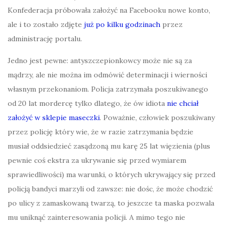
Konfederacja próbowała założyć na Facebooku nowe konto,
ale i to zostało zdjęte
już po kilku godzinach
przez
administrację portalu.
Jedno jest pewne: antyszczepionkowcy może nie są za
mądrzy, ale nie można im odmówić determinacji i wierności
własnym przekonaniom. Policja zatrzymała poszukiwanego
od 20 lat mordercę tylko dlatego, że ów idiota
nie chciał
założyć w sklepie maseczki
. Poważnie, człowiek poszukiwany
przez policję który wie, że w razie zatrzymania będzie
musiał oddsiedzieć zasądzoną mu karę 25 lat więzienia (plus
pewnie coś ekstra za ukrywanie się przed wymiarem
sprawiedliwości) ma warunki, o których ukrywający się przed
policją bandyci marzyli od zawsze: nie dośc, że może chodzić
po ulicy z zamaskowaną twarzą, to jeszcze ta maska pozwala
mu uniknąć zainteresowania policji. A mimo tego nie