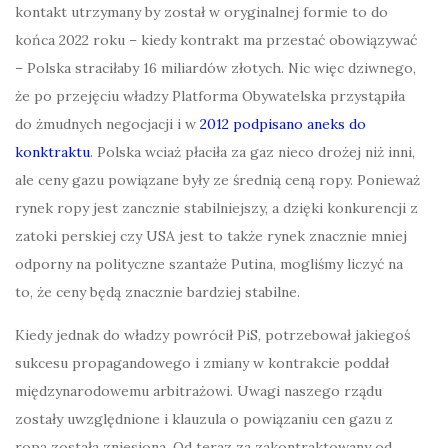
kontakt utrzymany by został w oryginalnej formie to do
końca 2022 roku – kiedy kontrakt ma przestać obowiązywać
– Polska straciłaby 16 miliardów złotych. Nic więc dziwnego,
że po przejęciu władzy Platforma Obywatelska przystąpiła
do żmudnych negocjacji i w
2012 podpisano aneks do
konktraktu
. Polska wciaż płaciła za gaz nieco drożej niż inni,
ale ceny gazu powiązane były ze średnią ceną ropy. Ponieważ
rynek ropy jest zancznie stabilniejszy, a dzięki konkurencji z
zatoki perskiej czy USA jest to także rynek znacznie mniej
odporny na polityczne szantaże Putina, mogliśmy liczyć na
to, że ceny będą znacznie bardziej stabilne.
Kiedy jednak do władzy powrócił PiS, potrzebował jakiegoś
sukcesu propagandowego i zmiany w kontrakcie poddał
międzynarodowemu arbitrażowi. Uwagi naszego rządu
zostały uwzględnione i klauzula o powiązaniu cen gazu z
ropą została zniesiona. Od teraz za zakontraktowany od