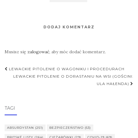
DODAJ KOMENTARZ
Musisz się
zalogować
, aby móc dodać komentarz.
Nawigacja
LEWACKIE PITOLENIE O WAGONIKU I PROCEDURACH
postu
LEWACKIE PITOLENIE O DORASTANIU NA WSI (GOŚCINI:
ULA HAŁENDA)
TAGI
ABSURDYSTAN
(251)
BEZPIECZEŃSTWO
(53)
BRITSKÉ LISTY
(264)
CIĘŻARÓWKI
(29)
COVID-19
(69)