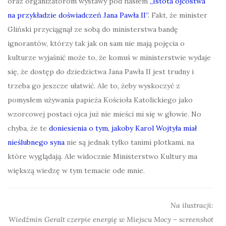
oraz organizatorom wystawy pod hasłem
„Istota ojcostwa
na przykładzie doświadczeń Jana Pawła II”
. Fakt, że minister
Gliński przyciągnął ze sobą do ministerstwa bandę
ignorantów, którzy tak jak on sam nie mają pojęcia o
kulturze wyjaśnić może to, że komuś w ministerstwie wydaje
się, że dostęp do dziedzictwa Jana Pawła II jest trudny i
trzeba go jeszcze ułatwić. Ale to, żeby wyskoczyć z
pomysłem używania papieża Kościoła Katolickiego jako
wzorcowej postaci ojca już nie mieści mi się w głowie. No
chyba, że te
doniesienia o tym, jakoby Karol Wojtyła miał
nieślubnego syna
nie są jednak tylko tanimi plotkami, na
które wyglądają. Ale widocznie Ministerstwo Kultury ma
większą wiedzę w tym temacie ode mnie.
Na ilustracji:
Wiedźmin Geralt czerpie energię w Miejscu Mocy – screenshot