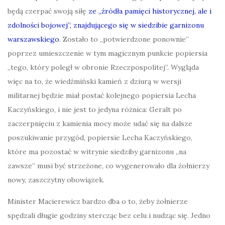
będą czerpać swoją siłę
ze „źródła pamięci historycznej, ale i
zdolności bojowej”, znajdującego się w siedzibie garnizonu
warszawskiego
. Zostało to „potwierdzone ponownie”
poprzez umieszczenie w tym magicznym punkcie popiersia
„tego, który poległ w obronie Rzeczpospolitej”. Wygląda
więc na to, że wiedźmiński kamień z dziurą w wersji
militarnej będzie miał postać kolejnego popiersia Lecha
Kaczyńskiego, i nie jest to jedyna różnica: Geralt po
zaczerpnięciu z kamienia mocy może udać się na dalsze
poszukiwanie przygód, popiersie Lecha Kaczyńskiego,
które ma pozostać w witrynie siedziby garnizonu „na
zawsze” musi być strzeżone, co wygenerowało dla żołnierzy
nowy, zaszczytny obowiązek.
Minister Macierewicz bardzo dba o to, żeby żołnierze
spędzali długie godziny stercząc bez celu i nudząc się. Jedno