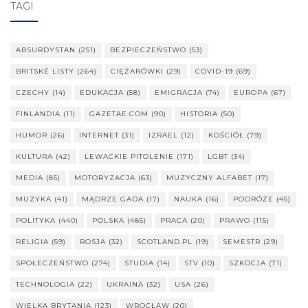
TAGI
ABSURDYSTAN
(251)
BEZPIECZEŃSTWO
(53)
BRITSKÉ LISTY
(264)
CIĘŻARÓWKI
(29)
COVID-19
(69)
CZECHY
(14)
EDUKACJA
(58)
EMIGRACJA
(74)
EUROPA
(67)
FINLANDIA
(11)
GAZETAE.COM
(90)
HISTORIA
(50)
HUMOR
(26)
INTERNET
(31)
IZRAEL
(12)
KOŚCIÓŁ
(79)
KULTURA
(42)
LEWACKIE PITOLENIE
(171)
LGBT
(34)
MEDIA
(85)
MOTORYZACJA
(63)
MUZYCZNY ALFABET
(17)
MUZYKA
(41)
MĄDRZE GADA
(17)
NAUKA
(16)
PODRÓŻE
(45)
POLITYKA
(440)
POLSKA
(485)
PRACA
(20)
PRAWO
(115)
RELIGIA
(59)
ROSJA
(32)
SCOTLAND.PL
(19)
SEMESTR
(29)
SPOŁECZEŃSTWO
(274)
STUDIA
(14)
STV
(10)
SZKOCJA
(71)
TECHNOLOGIA
(22)
UKRAINA
(32)
USA
(26)
WIELKA BRYTANIA
(123)
WROCŁAW
(20)