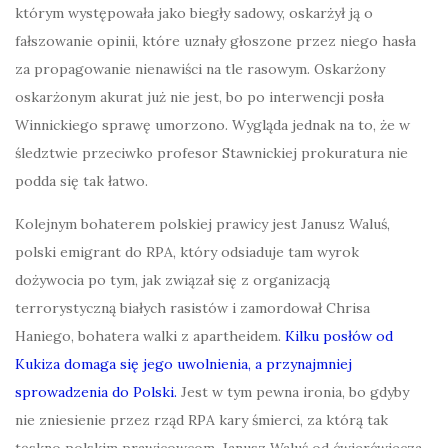
którym występowała jako biegły sadowy, oskarżył ją o
fałszowanie opinii, które uznały głoszone przez niego hasła
za propagowanie nienawiści na tle rasowym. Oskarżony
oskarżonym akurat już nie jest, bo po interwencji posła
Winnickiego sprawę umorzono. Wygląda jednak na to, że w
śledztwie przeciwko profesor Stawnickiej prokuratura nie
podda się tak łatwo.
Kolejnym bohaterem polskiej prawicy jest Janusz Waluś,
polski emigrant do RPA, który odsiaduje tam wyrok
dożywocia po tym, jak związał się z organizacją
terrorystyczną białych rasistów i zamordował Chrisa
Haniego, bohatera walki z apartheidem.
Kilku posłów od
Kukiza domaga się jego uwolnienia, a przynajmniej
sprowadzenia do Polski.
Jest w tym pewna ironia, bo gdyby
nie zniesienie przez rząd RPA kary śmierci, za którą tak