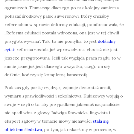
ograniczeń. Tłumacząc dlaczego po raz kolejny zamierza
pokazać środkowy palec suwerenowi, który chciałby
referendum w sprawie deformy edukacji, poinformowała, że
„Reforma edukacji została wdrożona, ona jest w tej chwili
przygotowywana”. Tak, to nie pomyłka, to jest
dokładny
cytat
: reforma została już wprowadzona, chociaż nie jest
jeszcze przygotowana. Jeśli tak wygląda praca rządu, to w
sumie jasne już jest dlaczego wszystko, czego on się
dotknie, kończy się kompletną katastrofą…
Podczas gdy partię rządzącą zajmuje demontaż armii,
wymiaru sprawiedliwości i szkolnictwa, Kukizowcy wojują o
swoje – czyli o to, aby przypadkiem jakiemuś nacjonaliście
nie spadł włos z głowy. Jadwiga Stawnicka, lingwista i
ekspert sądowy w temacie mowy nienawiści
stała się
obiektem śledztwa
, po tym, jak oskarżony w procesie, w