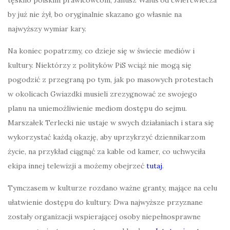
tęskno polskim prawicowcom, Janusz Waluś od ćwierćwiecza
by już nie żył, bo oryginalnie skazano go własnie na
najwyższy wymiar kary.
Na koniec popatrzmy, co dzieje się w świecie mediów i
kultury. Niektórzy z polityków PiS wciąż nie mogą się
pogodzić z przegraną po tym, jak po masowych protestach
w okolicach Gwiazdki musieli zrezygnować ze swojego
planu na uniemożliwienie mediom dostępu do sejmu.
Marszałek Terlecki nie ustaje w swych działaniach i stara się
wykorzystać każdą okazję, aby uprzykrzyć dziennikarzom
życie, na przykład ciągnąć za kable od kamer, co uchwyciła
ekipa innej telewizji a możemy obejrzeć
tutaj
.
Tymczasem w kulturze rozdano ważne granty, mające na celu
ułatwienie dostępu do kultury. Dwa najwyższe przyznane
zostały organizacji wspierającej osoby niepełnosprawne