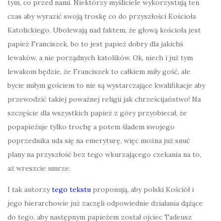
tym, co przed nami. Niektórzy myśliciele wykorzystują ten
czas aby wyrazić swoją troskę co do przyszłości Kościoła
Katolickiego. Ubolewają nad faktem, że głową kościoła jest
papież Franciszek, bo to jest papież dobry dla jakichś
lewaków, a nie porządnych katolików. Ok, niech i już tym
lewakom będzie, że Franciszek to całkiem miły gość, ale
bycie miłym gościem to nie są wystarczające kwalifikacje aby
przewodzić takiej poważnej religii jak chrześcijaństwo! Na
szczęście dla wszystkich papież z góry przyobiecał, że
popapieżuje tylko trochę a potem śladem swojego
poprzednika uda się na emeryturę, więc można już snuć
plany na przyszłość bez tego wkurzającego czekania na to,
aż wreszcie umrze.
I tak autorzy
tego tekstu
proponują, aby polski Kościół i
jego hierarchowie już zaczęli odpowiednie działania dążące
do tego, aby następnym papieżem został ojciec Tadeusz