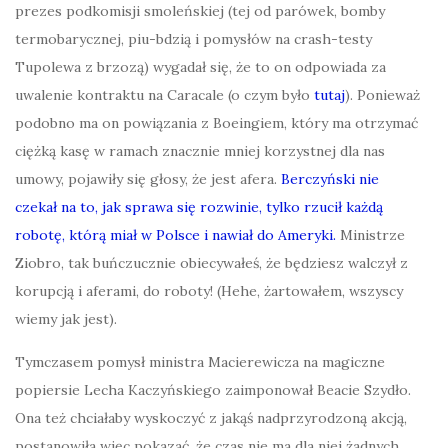
prezes podkomisji smoleńskiej (tej od parówek, bomby
termobarycznej, piu-bdzią i pomysłów na crash-testy
Tupolewa z brzozą) wygadał się, że to on odpowiada za
uwalenie kontraktu na Caracale (o czym było
tutaj
). Ponieważ
podobno ma on powiązania z Boeingiem, który ma otrzymać
ciężką kasę w ramach znacznie mniej korzystnej dla nas
umowy, pojawiły się głosy, że jest afera.
Berczyński nie
czekał na to, jak sprawa się rozwinie, tylko rzucił każdą
robotę, którą miał w Polsce i nawiał do Ameryki.
Ministrze
Ziobro, tak buńczucznie obiecywałeś, że będziesz walczył z
korupcją i aferami, do roboty! (Hehe, żartowałem, wszyscy
wiemy jak jest).
Tymczasem pomysł ministra Macierewicza na magiczne
popiersie Lecha Kaczyńskiego zaimponował Beacie Szydło.
Ona też chciałaby wyskoczyć z jakąś nadprzyrodzoną akcją,
postanowiła więc pokazać, że czas nie ma dla niej żadnych