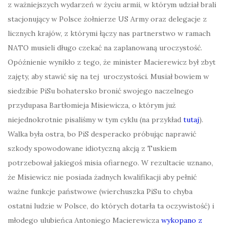
z ważniejszych wydarzeń w życiu armii, w którym udział brali
stacjonujący w Polsce żołnierze US Army oraz delegacje z
licznych krajów, z którymi łączy nas partnerstwo w ramach
NATO musieli długo czekać na zaplanowaną uroczystość.
Opóźnienie wynikło z tego, że minister Macierewicz był zbyt
zajęty, aby stawić się na tej uroczystości. Musiał bowiem w
siedzibie PiSu bohatersko bronić swojego naczelnego
przydupasa Bartłomieja Misiewicza, o którym już
niejednokrotnie pisaliśmy w tym cyklu (na przykład
tutaj
).
Walka była ostra, bo PiS desperacko próbując naprawić
szkody spowodowane idiotyczną akcją z Tuskiem
potrzebował jakiegoś misia ofiarnego. W rezultacie uznano,
że Misiewicz nie posiada żadnych kwalifikacji aby pełnić
ważne funkcje państwowe (wierchuszka PiSu to chyba
ostatni ludzie w Polsce, do których dotarła ta oczywistość) i
młodego ulubieńca Antoniego Macierewicza
wykopano z