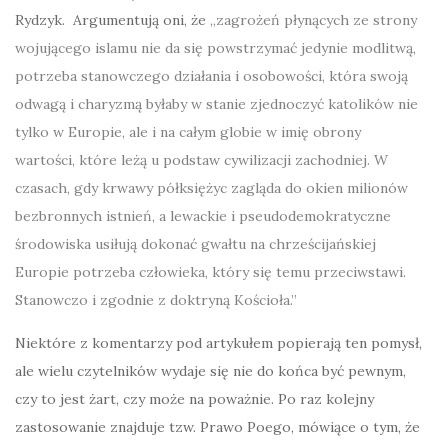
Rydzyk. Argumentują oni, że
„zagrożeń płynących ze strony
wojującego islamu nie da się powstrzymać jedynie modlitwą,
potrzeba stanowczego działania i osobowości, która swoją
odwagą i charyzmą byłaby w stanie zjednoczyć katolików nie
tylko w Europie, ale i na całym globie w imię obrony
wartości, które leżą u podstaw cywilizacji zachodniej. W
czasach, gdy krwawy półksiężyc zagląda do okien milionów
bezbronnych istnień, a lewackie i pseudodemokratyczne
środowiska usiłują dokonać gwałtu na chrześcijańskiej
Europie potrzeba człowieka, który się temu przeciwstawi.
Stanowczo i zgodnie z doktryną Kościoła.”
Niektóre z komentarzy pod artykułem popierają ten pomysł,
ale wielu czytelników wydaje się nie do końca być pewnym,
czy to jest żart, czy może na poważnie. Po raz kolejny
zastosowanie znajduje tzw. Prawo Poego, mówiące o tym, że