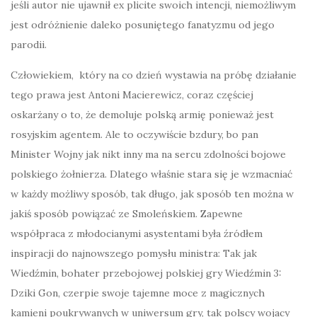
jeśli autor nie ujawnił ex plicite swoich intencji, niemożliwym
jest odróżnienie daleko posuniętego fanatyzmu od jego
parodii.
Człowiekiem, który na co dzień wystawia na próbę działanie
tego prawa jest Antoni Macierewicz, coraz częściej
oskarżany o to, że demoluje polską armię ponieważ jest
rosyjskim agentem. Ale to oczywiście bzdury, bo pan
Minister Wojny jak nikt inny ma na sercu zdolności bojowe
polskiego żołnierza. Dlatego właśnie stara się je wzmacniać
w każdy możliwy sposób, tak długo, jak sposób ten można w
jakiś sposób powiązać ze Smoleńskiem. Zapewne
współpraca z młodocianymi asystentami była źródłem
inspiracji do najnowszego pomysłu ministra: Tak jak
Wiedźmin, bohater przebojowej polskiej gry Wiedźmin 3:
Dziki Gon, czerpie swoje tajemne moce z magicznych
kamieni poukrywanych w uniwersum gry, tak polscy wojacy