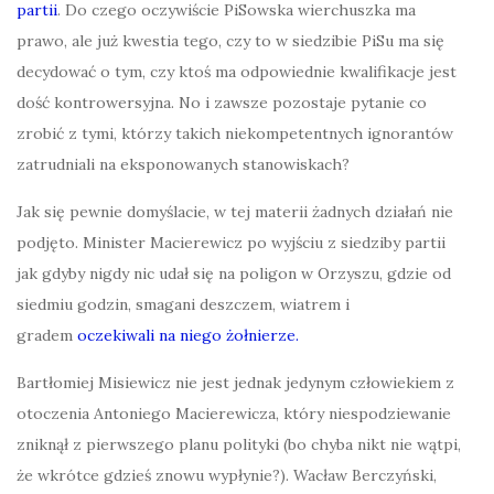
partii
. Do czego oczywiście PiSowska wierchuszka ma
prawo, ale już kwestia tego, czy to w siedzibie PiSu ma się
decydować o tym, czy ktoś ma odpowiednie kwalifikacje jest
dość kontrowersyjna. No i zawsze pozostaje pytanie co
zrobić z tymi, którzy takich niekompetentnych ignorantów
zatrudniali na eksponowanych stanowiskach?
Jak się pewnie domyślacie, w tej materii żadnych działań nie
podjęto. Minister Macierewicz po wyjściu z siedziby partii
jak gdyby nigdy nic udał się na poligon w Orzyszu, gdzie od
siedmiu godzin, smagani deszczem, wiatrem i
gradem
oczekiwali na niego żołnierze.
Bartłomiej Misiewicz nie jest jednak jedynym człowiekiem z
otoczenia Antoniego Macierewicza, który niespodziewanie
zniknął z pierwszego planu polityki (bo chyba nikt nie wątpi,
że wkrótce gdzieś znowu wypłynie?). Wacław Berczyński,