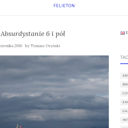
FELIETON
bsurdystanie 6 i pół
by
ziernika 2016
Tomasz Oryński
TAG
AB
BR
CO
EM
GA
IN