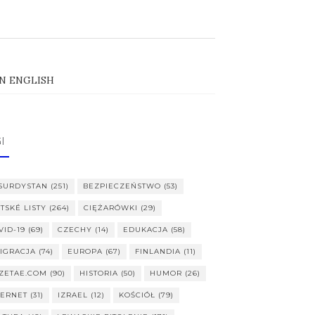
IN ENGLISH
I
SURDYSTAN
(251)
BEZPIECZEŃSTWO
(53)
ITSKÉ LISTY
(264)
CIĘŻARÓWKI
(29)
VID-19
(69)
CZECHY
(14)
EDUKACJA
(58)
IGRACJA
(74)
EUROPA
(67)
FINLANDIA
(11)
ZETAE.COM
(90)
HISTORIA
(50)
HUMOR
(26)
TERNET
(31)
IZRAEL
(12)
KOŚCIÓŁ
(79)