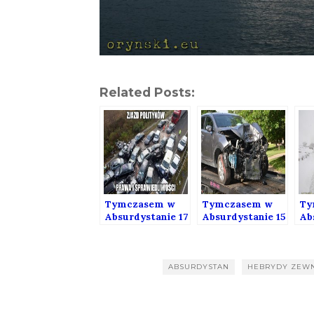
Related Posts:
Tymczasem w
Tymczasem w
Ty
Absurdystanie 17
Absurdystanie 15
Ab
ABSURDYSTAN
HEBRYDY ZEW