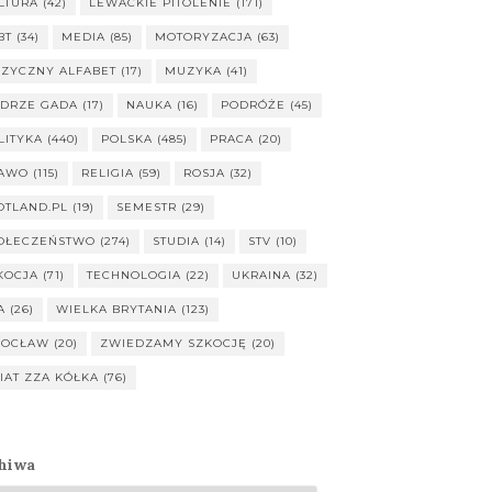
LTURA
(42)
LEWACKIE PITOLENIE
(171)
BT
(34)
MEDIA
(85)
MOTORYZACJA
(63)
ZYCZNY ALFABET
(17)
MUZYKA
(41)
DRZE GADA
(17)
NAUKA
(16)
PODRÓŻE
(45)
LITYKA
(440)
POLSKA
(485)
PRACA
(20)
AWO
(115)
RELIGIA
(59)
ROSJA
(32)
OTLAND.PL
(19)
SEMESTR
(29)
OŁECZEŃSTWO
(274)
STUDIA
(14)
STV
(10)
KOCJA
(71)
TECHNOLOGIA
(22)
UKRAINA
(32)
A
(26)
WIELKA BRYTANIA
(123)
OCŁAW
(20)
ZWIEDZAMY SZKOCJĘ
(20)
IAT ZZA KÓŁKA
(76)
hiwa