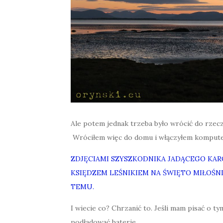
Ale potem jednak trzeba było wrócić do rzec
Wróciłem więc do domu i włączyłem komputer,
ZDJĘCIAMI SZYSZKODNIKA JADĄCEGO KAR
KSIĘDZEM LEŚNIKIEM NA ŚWIĘTO MIŁOŚN
TEMU.
I wiecie co? Chrzanić to. Jeśli mam pisać o t
podładować baterie.