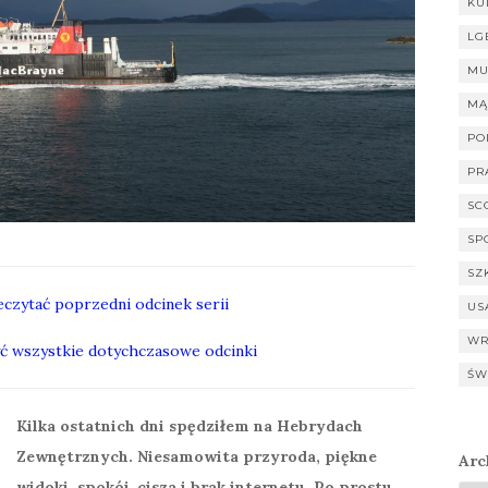
KU
LG
MU
MĄ
PO
PR
SC
SP
SZ
zeczytać poprzedni odcinek serii
US
WR
zyć wszystkie dotychczasowe odcinki
ŚW
Kilka ostatnich dni spędziłem na Hebrydach
Zewnętrznych. Niesamowita przyroda, piękne
Arc
widoki, spokój, cisza i brak internetu. Po prostu