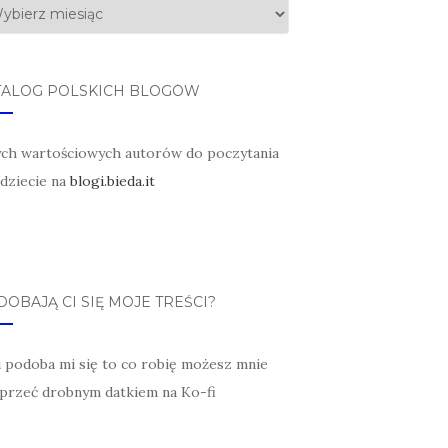
TALOG POLSKICH BLOGÓW
ych wartościowych autorów do poczytania
jdziecie na
blogi.bieda.it
OBAJĄ CI SIĘ MOJE TREŚCI?
li podoba mi się to co robię możesz mnie
przeć drobnym datkiem na Ko-fi