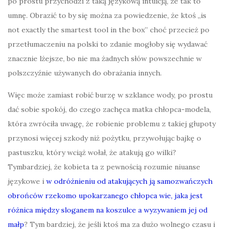
po prostu przychodzi z taką językową intuicją, że tak to
umnę. Obrazić to by się można za powiedzenie, że ktoś „is
not exactly the smartest tool in the box” choć przecież po
przetłumaczeniu na polski to zdanie mogłoby się wydawać
znacznie lżejsze, bo nie ma żadnych słów powszechnie w
polszczyźnie używanych do obrażania innych.
Więc może zamiast robić burzę w szklance wody, po prostu
dać sobie spokój, do czego zachęca matka chłopca-modela,
która zwróciła uwagę, że robienie problemu z takiej głupoty
przynosi więcej szkody niż pożytku, przywołując bajkę o
pastuszku, który wciąż wołał, że atakują go wilki?
Tymbardziej, że kobieta ta z pewnością rozumie niuanse
językowe i
w odróżnieniu od atakujących ją samozwańczych
obrońców rzekomo upokarzanego chłopca wie, jaka jest
różnica między sloganem na koszulce a wyzywaniem jej od
małp
? Tym bardziej, że jeśli ktoś ma za dużo wolnego czasu i