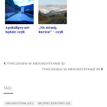
przeginać z
żałobą.
Apokalipsy nie
„Na ziemię,
będzie czyli
kurwa!” – czyli
krzywa
policja kontra
Puchatka
obywatel
Nawigacja
TYMCZASEM W ABSURDYSTANIE 52
postu
TYMCZASEM W ABSURDYSTANIE 53
TAGI
ABSURDYSTAN
(251)
BEZPIECZEŃSTWO
(53)