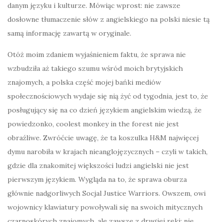
danym języku i kulturze. Mówiąc wprost: nie zawsze
dosłowne tłumaczenie słów z angielskiego na polski niesie tą
samą informację zawartą w oryginale.
Otóż moim zdaniem wyjaśnieniem faktu, że sprawa nie
wzbudziła aż takiego szumu wśród moich brytyjskich
znajomych, a polska część mojej bańki mediów
społecznościowych wydaje się nią żyć od tygodnia, jest to, że
posługujący się na co dzień językiem angielskim wiedzą, że
powiedzonko, coolest monkey in the forest nie jest
obraźliwe. Zwróćcie uwagę, że ta koszulka H&M najwięcej
dymu narobiła w krajach nieanglojęzycznych – czyli w takich,
gdzie dla znakomitej większości ludzi angielski nie jest
pierwszym językiem. Wygląda na to, że sprawa oburza
głównie nadgorliwych Socjal Justice Warriors. Owszem, owi
wojownicy klawiatury powoływali się na swoich mitycznych
czarnoskórych znajomych, ale zawsze z drugiej ręki: nie