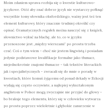
Moim zdaniem sprawa rozbija się o kwestie kulturowo-
językowe. Otóż aby znać dobrze język nie wystarczy połknąć
wszystkie tomy słownika oksfordzkiego, ważny jest też ten
element kulturowy, który znacznie trudniej określić czy
opisać. Gramatycznych regułek można nauczyć się z książek,
słownictwo wykuć na blachę, ale to, co w języku
przenoszone jest „między wierszami” po prostu trzeba
czuć. Coś o tym wiem – choć nie jestem lingwistą i posiadam
jedynie podstawowe kwalifikacje formalne jako tłumacz,
niejednokrotnie znajomi tłumacze – tak tekstów literackich
jak i specjalistycznych – zwracali się do mnie o poradę w
kwestiach, które komuś żyjącemu od ponad dekady w Szkocji
wydają się często oczywiste, a najlepiej wykształconym
anglistom w Polsce mogą zwyczajnie nie przyjsć do głowy –
bo brakuje tego elementu, który się w człowieku wytwarza
po prostu poprzez wieloletnie i głębokie zanurzenie w