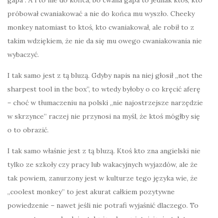
gapa”. A i to nie do końca, bo cwana gapa to jednak ktoś, kto
próbował cwaniakować a nie do końca mu wyszło. Cheeky
monkey natomiast to ktoś, kto cwaniakował, ale robił to z
takim wdziękiem, że nie da się mu owego cwaniakowania nie
wybaczyć.
I tak samo jest z tą bluzą. Gdyby napis na niej głosił „not the
sharpest tool in the box”, to wtedy byłoby o co kręcić aferę
– choć w tłumaczeniu na polski „nie najostrzejsze narzędzie
w skrzynce” raczej nie przynosi na myśl, że ktoś mógłby się
o to obrazić.
I tak samo właśnie jest z tą bluzą. Ktoś kto zna angielski nie
tylko ze szkoły czy pracy lub wakacyjnych wyjazdów, ale że
tak powiem, zanurzony jest w kulturze tego języka wie, że
„coolest monkey” to jest akurat całkiem pozytywne
powiedzenie – nawet jeśli nie potrafi wyjaśnić dlaczego. To