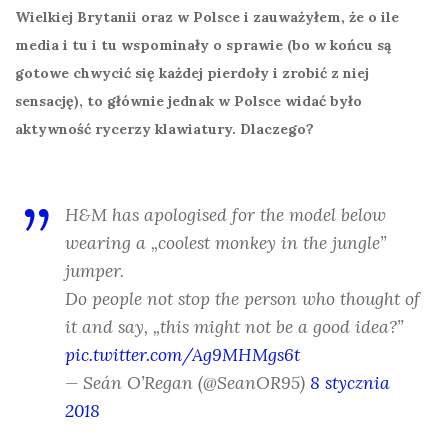
Wielkiej Brytanii oraz w Polsce i zauważyłem, że o ile
media i tu i tu wspominały o sprawie (bo w końcu są
gotowe chwycić się każdej pierdoły i zrobić z niej
sensację), to głównie jednak w Polsce widać było
aktywność rycerzy klawiatury. Dlaczego?
H&M has apologised for the model below
wearing a „coolest monkey in the jungle”
jumper.
Do people not stop the person who thought of
it and say, „this might not be a good idea?”
pic.twitter.com/Ag9MHMgs6t
— Seán O’Regan (@SeanOR95)
8 stycznia
2018