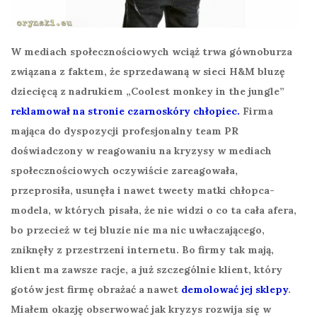
W mediach społecznościowych wciąż trwa gównoburza
związana z faktem, że sprzedawaną w sieci H&M bluzę
dziecięcą z nadrukiem „Coolest monkey in the jungle”
reklamował na stronie czarnoskóry chłopiec.
Firma
mająca do dyspozycji profesjonalny team PR
doświadczony w reagowaniu na kryzysy w mediach
społecznościowych oczywiście zareagowała,
przeprosiła, usunęła i nawet tweety matki chłopca-
modela, w których pisała, że nie widzi o co ta cała afera,
bo przecież w tej bluzie nie ma nic uwłaczającego,
zniknęły z przestrzeni internetu. Bo firmy tak mają,
klient ma zawsze racje, a już szczególnie klient, który
gotów jest firmę obrażać a nawet
demolować jej sklepy
.
Miałem okazję obserwować jak kryzys rozwija się w