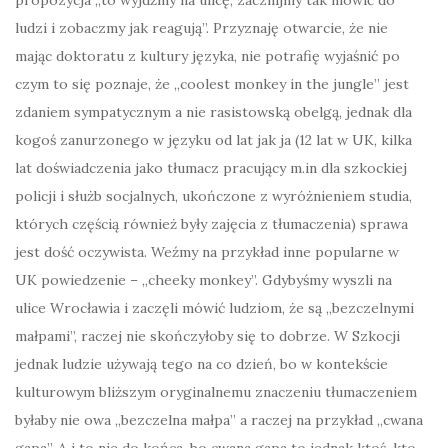
propozycja „to wyjdźmy na ulicę, zacznijmy tak mówić do
ludzi i zobaczmy jak reagują”. Przyznaję otwarcie, że nie
mając doktoratu z kultury języka, nie potrafię wyjaśnić po
czym to się poznaje, że „coolest monkey in the jungle” jest
zdaniem sympatycznym a nie rasistowską obelgą, jednak dla
kogoś zanurzonego w języku od lat jak ja (12 lat w UK, kilka
lat doświadczenia jako tłumacz pracujący m.in dla szkockiej
policji i służb socjalnych, ukończone z wyróżnieniem studia,
których częścią również były zajęcia z tłumaczenia) sprawa
jest dość oczywista. Weźmy na przykład inne popularne w
UK powiedzenie – „cheeky monkey”. Gdybyśmy wyszli na
ulice Wrocławia i zaczęli mówić ludziom, że są „bezczelnymi
małpami”, raczej nie skończyłoby się to dobrze. W Szkocji
jednak ludzie używają tego na co dzień, bo w kontekście
kulturowym bliższym oryginalnemu znaczeniu tłumaczeniem
byłaby nie owa „bezczelna małpa” a raczej na przykład „cwana