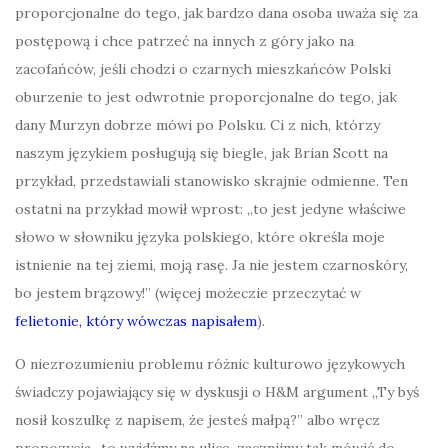
proporcjonalne do tego, jak bardzo dana osoba uważa się za
postępową i chce patrzeć na innych z góry jako na
zacofańców, jeśli chodzi o czarnych mieszkańców Polski
oburzenie to jest odwrotnie proporcjonalne do tego, jak
dany Murzyn dobrze mówi po Polsku. Ci z nich, którzy
naszym językiem posługują się biegle, jak Brian Scott na
przykład, przedstawiali stanowisko skrajnie odmienne. Ten
ostatni na przykład mowił wprost: „to jest jedyne właściwe
słowo w słowniku języka polskiego, które określa moje
istnienie na tej ziemi, moją rasę. Ja nie jestem czarnoskóry,
bo jestem brązowy!” (więcej możeczie przeczytać w
felietonie, który wówczas napisałem
).
O niezrozumieniu problemu różnic kulturowo językowych
świadczy pojawiający się w dyskusji o H&M argument „Ty byś
nosił koszulkę z napisem, że jesteś małpą?” albo wręcz