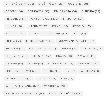
BRITSKÉ LISTY
(264)
CIĘŻARÓWKI
(29)
COVID-19
(69)
CZECHY
(14)
EDUKACJA
(58)
EMIGRACJA
(74)
EUROPA
(67)
FINLANDIA
(11)
GAZETAE.COM
(90)
HISTORIA
(50)
HUMOR
(26)
INTERNET
(31)
IZRAEL
(12)
KOŚCIÓŁ
(79)
KULTURA
(42)
LEWACKIE PITOLENIE
(171)
LGBT
(34)
MEDIA
(85)
MOTORYZACJA
(63)
MUZYCZNY ALFABET
(17)
MUZYKA
(41)
MĄDRZE GADA
(17)
NAUKA
(16)
PODRÓŻE
(45)
POLITYKA
(440)
POLSKA
(485)
PRACA
(20)
PRAWO
(115)
RELIGIA
(59)
ROSJA
(32)
SCOTLAND.PL
(19)
SEMESTR
(29)
SPOŁECZEŃSTWO
(274)
STUDIA
(14)
STV
(10)
SZKOCJA
(71)
TECHNOLOGIA
(22)
UKRAINA
(32)
USA
(26)
WIELKA BRYTANIA
(123)
WROCŁAW
(20)
ZWIEDZAMY SZKOCJĘ
(20)
ŚWIAT ZZA KÓŁKA
(76)