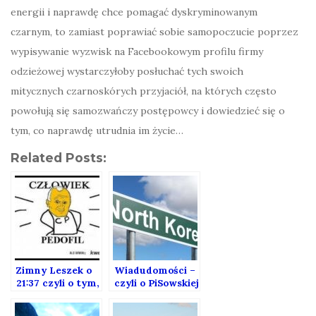
energii i naprawdę chce pomagać dyskryminowanym
czarnym, to zamiast poprawiać sobie samopoczucie poprzez
wypisywanie wyzwisk na Facebookowym profilu firmy
odzieżowej wystarczyłoby posłuchać tych swoich
mitycznych czarnoskórych przyjaciół, na których często
powołują się samozwańczy postępowcy i dowiedzieć się o
tym, co naprawdę utrudnia im życie…
Related Posts:
Zimny Leszek o
Wiadudomości –
21:37 czyli o tym,
czyli o PiSowskiej
dlaczego nie
propagandzie w
powinno się
TVP.