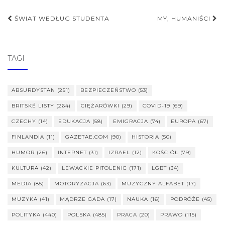
Nawigacja
ŚWIAT WEDŁUG STUDENTA
MY, HUMANIŚCI
postu
TAGI
ABSURDYSTAN
(251)
BEZPIECZEŃSTWO
(53)
BRITSKÉ LISTY
(264)
CIĘŻARÓWKI
(29)
COVID-19
(69)
CZECHY
(14)
EDUKACJA
(58)
EMIGRACJA
(74)
EUROPA
(67)
FINLANDIA
(11)
GAZETAE.COM
(90)
HISTORIA
(50)
HUMOR
(26)
INTERNET
(31)
IZRAEL
(12)
KOŚCIÓŁ
(79)
KULTURA
(42)
LEWACKIE PITOLENIE
(171)
LGBT
(34)
MEDIA
(85)
MOTORYZACJA
(63)
MUZYCZNY ALFABET
(17)
MUZYKA
(41)
MĄDRZE GADA
(17)
NAUKA
(16)
PODRÓŻE
(45)
POLITYKA
(440)
POLSKA
(485)
PRACA
(20)
PRAWO
(115)