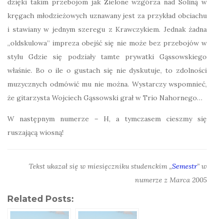
dzięki takim przebojom jak Zielone wzgórza nad Soliną w
kręgach młodzieżowych uznawany jest za przykład obciachu
i stawiany w jednym szeregu z Krawczykiem. Jednak żadna
„oldskulowa” impreza obejść się nie może bez przebojów w
stylu Gdzie się podziały tamte prywatki Gąssowskiego
właśnie. Bo o ile o gustach się nie dyskutuje, to zdolności
muzycznych odmówić mu nie można. Wystarczy wspomnieć,
że gitarzysta Wojciech Gąssowski grał w Trio Nahornego…
W następnym numerze – H, a tymczasem cieszmy się
ruszającą wiosną!
Tekst ukazał się w miesięczniku studenckim „
Semestr
” w
numerze z Marca 2005
Related Posts: