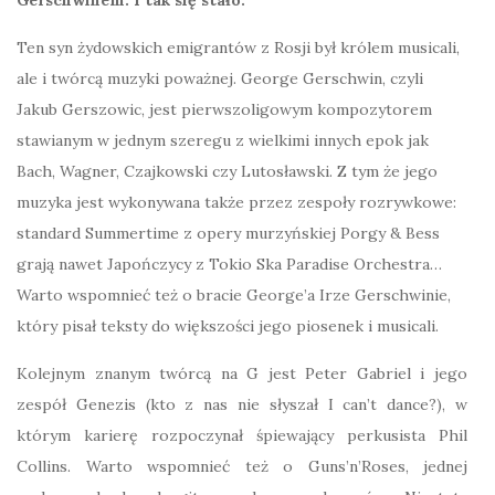
Gerschwinem. I tak się stało.
Ten syn żydowskich emigrantów z Rosji był królem musicali,
ale i twórcą muzyki poważnej. George Gerschwin, czyli
Jakub Gerszowic, jest pierwszoligowym kompozytorem
stawianym w jednym szeregu z wielkimi innych epok jak
Bach, Wagner, Czajkowski czy Lutosławski. Z tym że jego
muzyka jest wykonywana także przez zespoły rozrywkowe:
standard Summertime z opery murzyńskiej Porgy & Bess
grają nawet Japończycy z Tokio Ska Paradise Orchestra…
Warto wspomnieć też o bracie George’a Irze Gerschwinie,
który pisał teksty do większości jego piosenek i musicali.
Kolejnym znanym twórcą na G jest Peter Gabriel i jego
zespół Genezis (kto z nas nie słyszał I can’t dance?), w
którym karierę rozpoczynał śpiewający perkusista Phil
Collins. Warto wspomnieć też o Guns’n’Roses, jednej