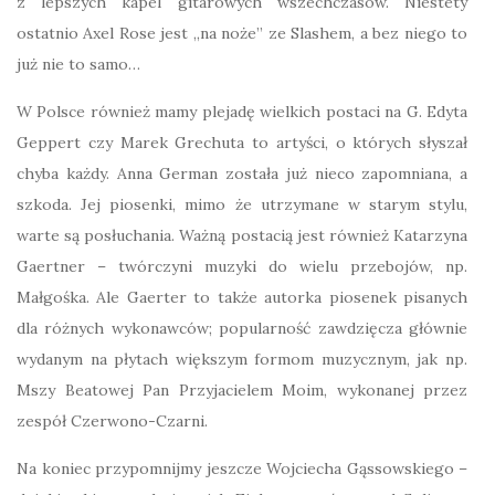
z lepszych kapel gitarowych wszechczasów. Niestety
ostatnio Axel Rose jest „na noże” ze Slashem, a bez niego to
już nie to samo…
W Polsce również mamy plejadę wielkich postaci na G. Edyta
Geppert czy Marek Grechuta to artyści, o których słyszał
chyba każdy. Anna German została już nieco zapomniana, a
szkoda. Jej piosenki, mimo że utrzymane w starym stylu,
warte są posłuchania. Ważną postacią jest również Katarzyna
Gaertner – twórczyni muzyki do wielu przebojów, np.
Małgośka. Ale Gaerter to także autorka piosenek pisanych
dla różnych wykonawców; popularność zawdzięcza głównie
wydanym na płytach większym formom muzycznym, jak np.
Mszy Beatowej Pan Przyjacielem Moim, wykonanej przez
zespół Czerwono-Czarni.
Na koniec przypomnijmy jeszcze Wojciecha Gąssowskiego –