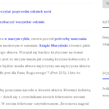
zeczytać poprzedni odcinek serii
y zobaczyć wszystkie odcinki
KA
Inn
owa
w naszym cyklu,
znowu poczuł
potrzebę nauczania
zna
tem modowym w sutannie.
Ksiądz Murziński
również jakiś
ego ubioru. Wyrażał się bardzo krytycznie na temat
 jest to niczym innym jak oznaką kryzysu kobiecości. A
ie będzie nosiła ubioru mężczyzny ani mężczyzna ubioru
ły jest dla Pana, Boga swego”? (Pwt 22:5). I kto to
POD
Jeś
ebę pouczania narodu w kwestii ubioru. Również kobieta,
wes
 dzieli się z czytelnikami swoich felietonów swoimi
. W swoim felietonie zatytułowanym „Sezonowa nagość