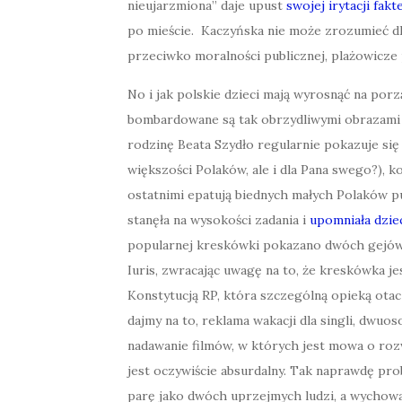
nieujarzmiona” daje upust
swojej irytacji fak
po mieście. Kaczyńska nie może zrozumieć d
przeciwko moralności publicznej, plażowicze 
No i jak polskie dzieci mają wyrosnąć na porz
bombardowane są tak obrzydliwymi obrazami j
rodzinę Beata Szydło regularnie pokazuje się w
większości Polaków, ale i dla Pana swego?), k
ostatnimi epatują biednych małych Polaków p
stanęła na wysokości zadania i
upomniała dzie
popularnej kreskówki pokazano dwóch gejów
Iuris, zwracając uwagę na to, że kreskówka j
Konstytucją RP, która szczególną opieką otac
dajmy na to, reklama wakacji dla singli, dwuo
nadawanie filmów, w których jest mowa o ro
jest oczywiście absurdalny. Tak naprawdę pr
parę jako dwóch uprzejmych ludzi, a wychowan