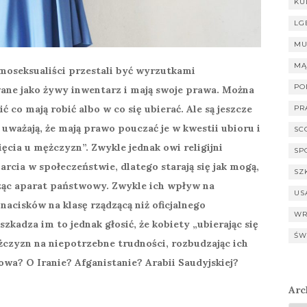
KU
LG
MU
MĄ
moseksualiści przestali być wyrzutkami
PO
wane jako żywy inwentarz i mają swoje prawa. Można
 co mają robić albo w co się ubierać. Ale są jeszcze
PR
 uważają, że mają prawo pouczać je w kwestii ubioru i
SC
ęcia u mężczyzn”. Zwykle jednak owi religijni
SP
rcia w społeczeństwie, dlatego starają się jak mogą,
SZ
ąc aparat państwowy. Zwykle ich wpływ na
US
nacisków na klasę rządzącą niż oficjalnego
WR
kadza im to jednak głosić, że kobiety „ubierając się
ŚW
czyzn na niepotrzebne trudności, rozbudzając ich
mowa? O Iranie? Afganistanie? Arabii Saudyjskiej?
Arc