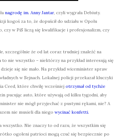
ała
nagrodę im. Anny Jantar
, czyli wygrała Debiuty.
izji kogoś za to, że dopuścił do udziału w Opolu
 czy w PiS liczą się kwalifikacje i profesjonalizm, czy
, szczególnie że od lat coraz trudniej znaleźć na
 to nie wszystko – niektórzy na przykład interesują się
 dzieje się nie mało. Na przykład wiceminister spraw
adnych w Sejnach. Lokalnej policji przekazał kluczyki
a Ceed, które chwilę wcześniej
otrzymał od tychże
dzin pucując auto, które używają od kilku tygodni, aby
minister nie mógł przyjechać z pustymi rękami, nie? A
razem nie musieli dla niego
wycinać konfetti.
a wszystko. Nie znaczy to od razu, że wszystkim się
krótko ogoleni patrioci mogą czuć się bezpiecznie po