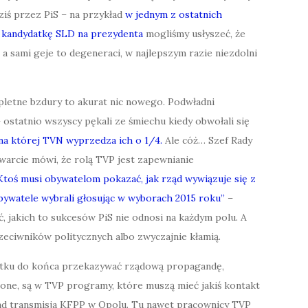
iś przez PiS – na przykład
w jednym z ostatnich
kandydatkę SLD na prezydenta
mogliśmy usłyszeć, że
a sami geje to degeneraci, w najlepszym razie niezdolni
letne bzdury to akurat nic nowego. Podwładni
 ostatnio wszyscy pękali ze śmiechu kiedy obwołali się
na której TVN wyprzedza ich o 1/4.
Ale cóż… Szef Rady
rcie mówi, że rolą TVP jest zapewnianie
Ktoś musi obywatelom pokazać, jak rząd wywiązuje się z
bywatele wybrali głosując w wyborach 2015 roku”
–
ć, jakich to sukcesów PiS nie odnosi na każdym polu. A
zeciwników politycznych albo zwyczajnie kłamią.
ątku do końca przekazywać rządową propagandę,
lone, są w TVP programy, które muszą mieć jakiś kontakt
kład transmisja KFPP w Opolu. Tu nawet pracownicy TVP