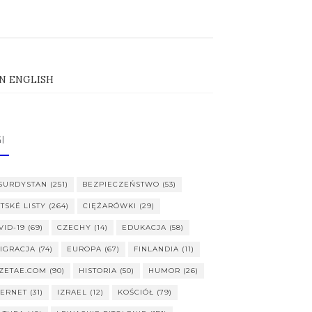
IN ENGLISH
I
SURDYSTAN
(251)
BEZPIECZEŃSTWO
(53)
ITSKÉ LISTY
(264)
CIĘŻARÓWKI
(29)
VID-19
(69)
CZECHY
(14)
EDUKACJA
(58)
IGRACJA
(74)
EUROPA
(67)
FINLANDIA
(11)
ZETAE.COM
(90)
HISTORIA
(50)
HUMOR
(26)
TERNET
(31)
IZRAEL
(12)
KOŚCIÓŁ
(79)