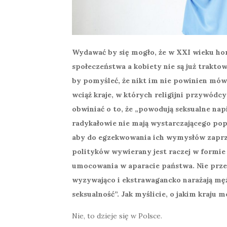
Wydawać by się mogło, że w XXI wieku ho
społeczeństwa a kobiety nie są już trakto
by pomyśleć, że nikt im nie powinien mówić
wciąż kraje, w których religijni przywódcy
obwiniać o to, że „powodują seksualne napi
radykałowie nie mają wystarczającego popa
aby do egzekwowania ich wymysłów zaprz
polityków wywierany jest raczej w formie 
umocowania w aparacie państwa. Nie przesz
wyzywająco i ekstrawagancko narażają męż
seksualność”. Jak myślicie, o jakim kraju 
Nie, to dzieje się w Polsce.