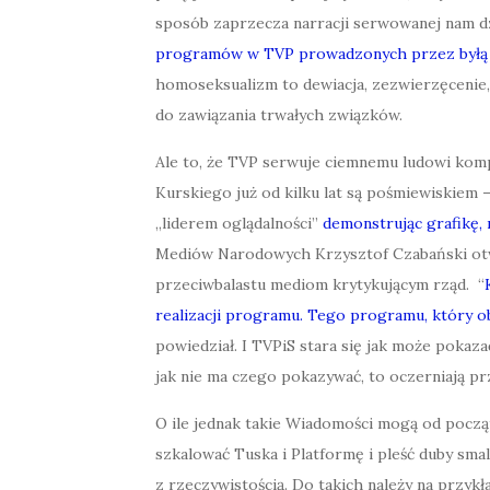
sposób zaprzecza narracji serwowanej nam dz
programów w TVP prowadzonych przez byłą 
homoseksualizm to dewiacja, zezwierzęcenie, 
do zawiązania trwałych związków.
Ale to, że TVP serwuje ciemnemu ludowi komp
Kurskiego już od kilku lat są pośmiewiskiem –
„liderem oglądalności”
demonstrując grafikę, 
Mediów Narodowych Krzysztof Czabański otwa
przeciwbalastu mediom krytykującym rząd. “
realizacji programu. Tego programu, który o
powiedział. I TVPiS stara się jak może pokaza
jak nie ma czego pokazywać, to oczerniają pr
O ile jednak takie Wiadomości mogą od pocz
szkalować Tuska i Platformę i pleść duby sma
z rzeczywistością. Do takich należy na przy