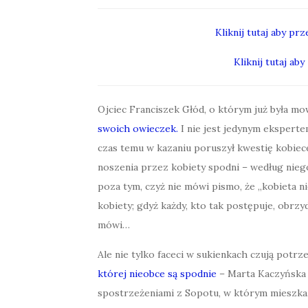
Kliknij tutaj aby pr
Kliknij tutaj ab
Ojciec Franciszek Głód, o którym już była m
swoich owieczek.
I nie jest jedynym eksper
czas temu w kazaniu poruszył kwestię kobiec
noszenia przez kobiety spodni – według niego
poza tym, czyż nie mówi pismo, że „kobieta n
kobiety; gdyż każdy, kto tak postępuje, obrzyd
mówi…
Ale nie tylko faceci w sukienkach czują potrz
której nieobce są spodnie
– Marta Kaczyńska –
spostrzeżeniami z Sopotu, w którym mieszka