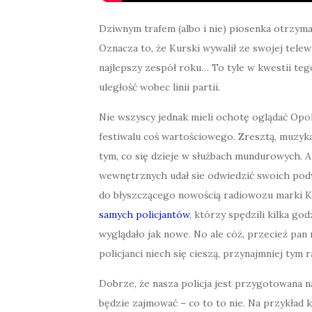
Dziwnym trafem (albo i nie) piosenka otrzym
Oznacza to, że Kurski wywalił ze swojej telew
najlepszy zespół roku… To tyle w kwestii tego,
uległość wobec linii partii.
Nie wszyscy jednak mieli ochotę oglądać Opole
festiwalu coś wartościowego. Zresztą, muzyka
tym, co się dzieje w służbach mundurowych. A
wewnętrznych udał sie odwiedzić swoich podwł
do błyszczącego nowością radiowozu marki Ki
samych policjantów
, którzy spędzili kilka go
wyglądało jak nowe. No ale cóż, przecież pan 
policjanci niech się cieszą, przynajmniej tym 
Dobrze, że nasza policja jest przygotowana n
będzie zajmować – co to to nie. Na przykład 