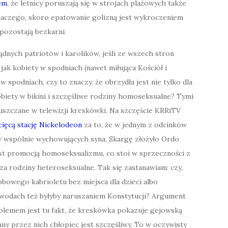
tem
, że letnicy poruszają się w strojach plażowych także
laczego, skoro epatowanie golizną jest wykroczeniem
pozostają bezkarni.
ądnych patriotów i karolików, jeśli ze wszech stron
ak kobiety w spodniach (nawet miłująca Kościół i
 spodniach, czy to znaczy, że obrzydła jest nie tylko dla
obiety w bikini i szczęśliwe rodziny homoseksualne? Tymi
uszczane w telewizji kreskówki. Na szczęście KRRiTV
cięcą stację Nickelodeon
za to, że w jednym z odcinków
 wspólnie wychowujących syna. Skargę złożyło Ordo
est promocją homoseksualizmu, co stoi w sprzeczności z
za rodziny heteroseksualne. Tak się zastanawiam: czy,
sobowego kabrioletu bez miejsca dla dzieci albo
zwodach też byłyby naruszaniem Konstytucji? Argument
oblemem jest tu fakt, że kreskówka pokazuje gejowską
y przez nich chłopiec jest szczęśliwy. To w oczywisty