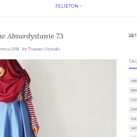
FELIETON
~
w Absurdystanie 73
by
erwca 2018
Tomasz Oryński
TAG
AB
BR
CO
EM
GA
IN