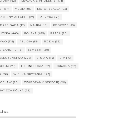
LTURA
(42)
LEWACKIE PITOLENIE
(171)
BT
(34)
MEDIA
(85)
MOTORYZACJA
(63)
ZYCZNY ALFABET
(17)
MUZYKA
(41)
DRZE GADA
(17)
NAUKA
(16)
PODRÓŻE
(45)
LITYKA
(440)
POLSKA
(485)
PRACA
(20)
AWO
(115)
RELIGIA
(59)
ROSJA
(32)
OTLAND.PL
(19)
SEMESTR
(29)
OŁECZEŃSTWO
(274)
STUDIA
(14)
STV
(10)
KOCJA
(71)
TECHNOLOGIA
(22)
UKRAINA
(32)
A
(26)
WIELKA BRYTANIA
(123)
OCŁAW
(20)
ZWIEDZAMY SZKOCJĘ
(20)
IAT ZZA KÓŁKA
(76)
hiwa