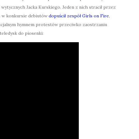
 wytycznych Jacka Kurskiego. Jeden z nich stracił przez
ału w konkursie debiutów
dopuścił zespół Girls on Fire
,
eoficjalnym hymnem protestów przeciwko zaostrzaniu
teledysk do piosenki: