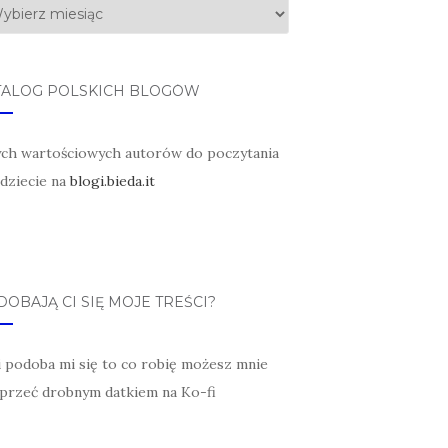
TALOG POLSKICH BLOGÓW
ych wartościowych autorów do poczytania
jdziecie na
blogi.bieda.it
OBAJĄ CI SIĘ MOJE TREŚCI?
li podoba mi się to co robię możesz mnie
przeć drobnym datkiem na Ko-fi