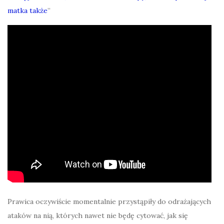
matka także
”
Prawica oczywiście momentalnie przystąpiły do odrażających
ataków na nią, których nawet nie będę cytować, jak się