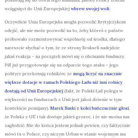
posuwają się do otwartego kłamania, jakoby Polacy zostali
wciągnięci do Unii Europejskiej
wbrew swojej woli
.
Oczywiście Unia Europejska mogła pozwolić Brytyjczykom
odejść, ale nie może pozwolić na to, żeby któreś z państw
próbowało rozmontowywać wspólnotę od środka, dlatego
nareszcie słychać o tym, że ze strony Brukseli nadejdzie
jakaś reakcja – na początek mówi się o obcinaniu funduszy.
PiS już przygotowuje się na odparcie tego ataku – jego
politycy przekonują rolników, że
mogą liczyć na znacznie
większe dotacje w ramach Polskiego Ładu niż inni rolnicy
dostają od Unii Europejskiej
(fakt, że Polski Ład polega w
większości na funduszach z Unii jest jakoś dziwnie w tym
kontekście pomijany).
Marek Suski z kolei buńczucznie głosi
,
że Polska z UE i tak dostaje jakieś grosze, i że nie można nas
zagłodzić. Nie do końca jestem jednak pewien, czy faktycznie
mówi tu o Polsce, czy niczym Urban w stanie wojennym ma