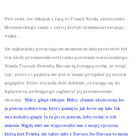
Plot twist: ów chłopak z racą to Franek Broda, siostrzeniec
Morawieckiego znany z ostrej krytyki działalności swojego
wujka…
Ale najbardziej poruszającym momentem dnia protestów był
ten, kiedy przemawiała weteranka powstania warszawskiego,
Wanda Traczyk-Stawska. Ma ona tą irytującą cechę, że wciąż
żyje, przez co prawica nie jest w stanie przypisać jej swoich
poglądów. Które wyraziła dość dobitnie, zwracając się do
Bąkiewicza, próbującego zagłuszyć jej przemówienie,
słowami: “
Milcz, głupi chłopie. Milcz, chamie skończony, bo
ja jestem żołnierzem, który pamięta, jak krew się lała. Jak
moi koledzy ginęli. Ja tu po to jestem, żeby wołać w ich
imieniu. Nigdy nikt nie wyprowadzi nas z mojej ojczyzny,
którą jest Polska, ale także nikt z Europy, bo Europa to moja