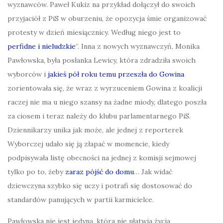
wyznawców. Paweł Kukiz na przykład dołączył do swoich
przyjaciół z PiS w oburzeniu, że opozycja śmie organizować
protesty w dzień miesiącznicy. Według niego jest to
perfidne i nieludzkie
”. Inna z nowych wyznawczyń, Monika
Pawłowska, była posłanka Lewicy, która zdradziła swoich
wyborców i
jakieś pół roku temu przeszła do Gowina
zorientowała się, że wraz z wyrzuceniem Gowina z koalicji
raczej nie ma u niego szansy na żadne miody, dlatego poszła
za ciosem i teraz należy do klubu parlamentarnego PiS.
Dziennikarzy unika jak może, ale jednej z reporterek
Wyborczej udało się ją złapać w momencie, kiedy
podpisywała listę obecności na jednej z komisji sejmowej
tylko po to, żeby
zaraz pójść do domu
… Jak widać
dziewczyna szybko się uczy i potrafi się dostosować do
standardów panujących w partii karmicielce.
Pawłowska nie jest jedyną, która nie ułatwia życia