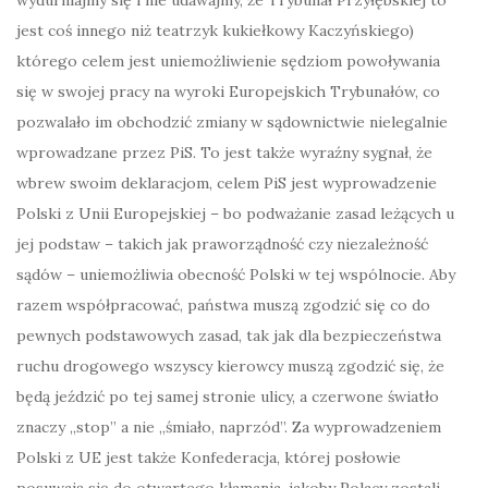
wydurniajmy się i nie udawajmy, że Trybunał Przyłębskiej to
jest coś innego niż teatrzyk kukiełkowy Kaczyńskiego)
którego celem jest uniemożliwienie sędziom powoływania
się w swojej pracy na wyroki Europejskich Trybunałów, co
pozwalało im obchodzić zmiany w sądownictwie nielegalnie
wprowadzane przez PiS. To jest także wyraźny sygnał, że
wbrew swoim deklaracjom, celem PiS jest wyprowadzenie
Polski z Unii Europejskiej – bo podważanie zasad leżących u
jej podstaw – takich jak praworządność czy niezależność
sądów – uniemożliwia obecność Polski w tej wspólnocie. Aby
razem współpracować, państwa muszą zgodzić się co do
pewnych podstawowych zasad, tak jak dla bezpieczeństwa
ruchu drogowego wszyscy kierowcy muszą zgodzić się, że
będą jeździć po tej samej stronie ulicy, a czerwone światło
znaczy „stop” a nie „śmiało, naprzód”. Za wyprowadzeniem
Polski z UE jest także Konfederacja, której posłowie