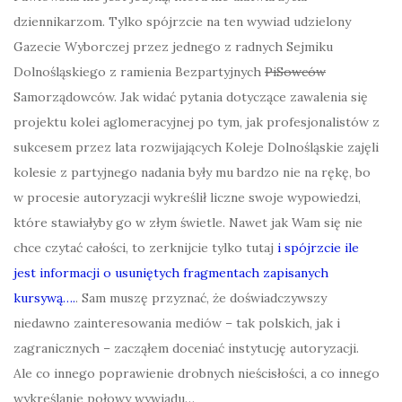
dziennikarzom. Tylko spójrzcie na ten wywiad udzielony
Gazecie Wyborczej przez jednego z radnych Sejmiku
Dolnośląskiego z ramienia Bezpartyjnych
PiSowców
Samorządowców. Jak widać pytania dotyczące zawalenia się
projektu kolei aglomeracyjnej po tym, jak profesjonalistów z
sukcesem przez lata rozwijających Koleje Dolnośląskie zajęli
kolesie z partyjnego nadania były mu bardzo nie na rękę, bo
w procesie autoryzacji wykreślił liczne swoje wypowiedzi,
które stawiałyby go w złym świetle. Nawet jak Wam się nie
chce czytać całości, to zerknijcie tylko tutaj
i spójrzcie ile
jest informacji o usuniętych fragmentach zapisanych
kursywą….
. Sam muszę przyznać, że doświadczywszy
niedawno zainteresowania mediów – tak polskich, jak i
zagranicznych – zacząłem doceniać instytucję autoryzacji.
Ale co innego poprawienie drobnych nieścisłości, a co innego
wykreślanie połowy wywiadu…