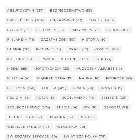
ABSURDYSTAN
(251)
BEZPIECZEŃSTWO
(53)
BRITSKÉ LISTY
(264)
CIĘŻARÓWKI
(29)
COVID-19
(69)
CZECHY
(14)
EDUKACJA
(58)
EMIGRACJA
(74)
EUROPA
(67)
FINLANDIA
(11)
GAZETAE.COM
(90)
HISTORIA
(50)
HUMOR
(26)
INTERNET
(31)
IZRAEL
(12)
KOŚCIÓŁ
(79)
KULTURA
(42)
LEWACKIE PITOLENIE
(171)
LGBT
(34)
MEDIA
(85)
MOTORYZACJA
(63)
MUZYCZNY ALFABET
(17)
MUZYKA
(41)
MĄDRZE GADA
(17)
NAUKA
(16)
PODRÓŻE
(45)
POLITYKA
(440)
POLSKA
(485)
PRACA
(20)
PRAWO
(115)
RELIGIA
(59)
ROSJA
(32)
SCOTLAND.PL
(19)
SEMESTR
(29)
SPOŁECZEŃSTWO
(274)
STUDIA
(14)
STV
(10)
SZKOCJA
(71)
TECHNOLOGIA
(22)
UKRAINA
(32)
USA
(26)
WIELKA BRYTANIA
(123)
WROCŁAW
(20)
ZWIEDZAMY SZKOCJĘ
(20)
ŚWIAT ZZA KÓŁKA
(76)