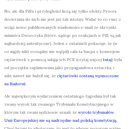
No, ale dla PiSu i przyległości liczą się tylko efekty. Proces
docierania do nich nie jest już tak istotny. Widać to co rusz z
wciąż nowo publikowanych wiadomości e-mail ze skrzynki
ministra Dworczyka (które, sądząc po reakcjach w PiS, są jak
najbardziej autentyczne). Jeden z ostatnich pokazuje, że (w
co nigdy nikt rozsądny nie wątpił) cała ta hucpa z konwojem
ciężarówek z pomocą udających PCK (czytaj więcej
tutaj
) była
od początku zaplanowana jako propagandowa sztuczka, i
nikt nawet nie łudził się, że
ciężarówki zostaną wpuszczone
na Białoruś
.
Ale największym wydarzeniem ostatniego tygodnia był tak
zwany wyrok tak zwanego Trybunału Konstytucyjnego w
którym tak zwani sędziowie uznali, że
wyroki trybunałów
Unii Europejskiej nie są nadrzędne nad polską konstytucją
.
Choć brzmi to idiotycznie, to jest to wbrew pozorom ważne