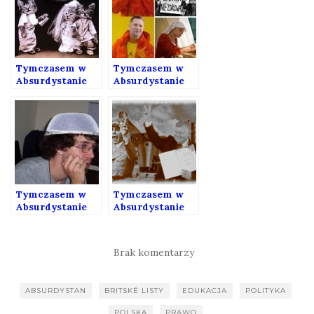
Tymczasem w
Tymczasem w
Absurdystanie
Absurdystanie
192
183
Tymczasem w
Tymczasem w
Absurdystanie
Absurdystanie
175
163
Brak komentarzy
ABSURDYSTAN
BRITSKÉ LISTY
EDUKACJA
POLITYKA
POLSKA
PRAWO