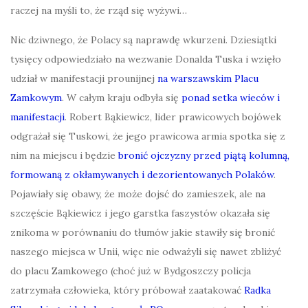
raczej na myśli to, że rząd się wyżywi…
Nic dziwnego, że Polacy są naprawdę wkurzeni. Dziesiątki
tysięcy odpowiedziało na wezwanie Donalda Tuska i wzięło
udział w manifestacji prounijnej
na warszawskim Placu
Zamkowym
. W całym kraju odbyła się
ponad setka wieców i
manifestacji
. Robert Bąkiewicz, lider prawicowych bojówek
odgrażał się Tuskowi, że jego prawicowa armia spotka się z
nim na miejscu i będzie
bronić ojczyzny przed piątą kolumną,
formowaną z okłamywanych i dezorientowanych Polaków
.
Pojawiały się obawy, że może dojsć do zamieszek, ale na
szczęście Bąkiewicz i jego garstka faszystów okazała się
znikoma w porównaniu do tłumów jakie stawiły się bronić
naszego miejsca w Unii, więc nie odważyli się nawet zbliżyć
do placu Zamkowego (choć już w Bydgoszczy policja
zatrzymała człowieka, który próbował zaatakować
Radka