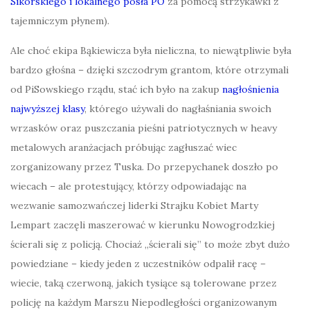
Sikorskiego i lokalnego posła PO
za pomocą strzykawki z
tajemniczym płynem).
Ale choć ekipa Bąkiewicza była nieliczna, to niewątpliwie była
bardzo głośna – dzięki szczodrym grantom, które otrzymali
od PiSowskiego rządu, stać ich było na zakup
nagłośnienia
najwyższej klasy
, którego używali do nagłaśniania swoich
wrzasków oraz puszczania pieśni patriotycznych w heavy
metalowych aranżacjach próbując zagłuszać wiec
zorganizowany przez Tuska. Do przepychanek doszło po
wiecach – ale protestujący, którzy odpowiadając na
wezwanie samozwańczej liderki Strajku Kobiet Marty
Lempart zaczęli maszerować w kierunku Nowogrodzkiej
ścierali się z policją. Chociaż „ścierali się” to może zbyt dużo
powiedziane – kiedy jeden z uczestników odpalił racę –
wiecie, taką czerwoną, jakich tysiące są tolerowane przez
policję na każdym Marszu Niepodległości organizowanym