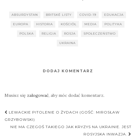
ABSURDYSTAN
BRITSKÉ LISTY
COVID-19
EDUKACJA
EUROPA
HISTORIA
KOŚCIÓŁ
MEDIA
POLITYKA
POLSKA
RELIGIA
ROSJA
SPOŁECZEŃSTWO
UKRAINA
DODAJ KOMENTARZ
Musisz się
zalogować
, aby móc dodać komentarz.
Nawigacja
LEWACKIE PITOLENIE O ŻYDACH (GOŚĆ: MIROSŁAW
postu
GRZYBOWSKI)
NIE MA CZEGOŚ TAKIEGO JAK KRYZYS NA UKRAINIE. JEST
ROSYJSKA INWAZJA.