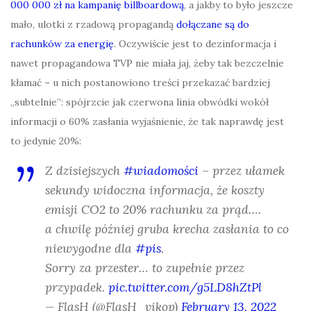
000 000 zł na kampanię billboardową
, a jakby to było jeszcze
mało, ulotki z rzadową propagandą
dołączane są do
rachunków za energię
. Oczywiście jest to dezinformacja i
nawet propagandowa TVP nie miała jaj, żeby tak bezczelnie
kłamać – u nich postanowiono treści przekazać bardziej
„subtelnie”: spójrzcie jak czerwona linia obwódki wokół
informacji o 60% zasłania wyjaśnienie, że tak naprawdę jest
to jedynie 20%:
Z dzisiejszych
#wiadomości
– przez ułamek
sekundy widoczna informacja, że koszty
emisji CO2 to 20% rachunku za prąd….
a chwilę później gruba krecha zasłania to co
niewygodne dla
#pis
.
Sorry za przester… to zupełnie przez
przypadek.
pic.twitter.com/g5LD8hZtPl
— FlasH (@FlasH_vikop)
February 13, 2022