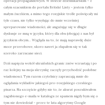
operacji propagandowych. W świecie dziennikarskim – z
całym szacunkiem do portalu Britské Listy – jestem tylko
małym żuczkiem, a mimo tego rosyjskie trolle poświęcały mi
tyle czasu, nie tylko wysyłając do mnie wcześniej
spreparowane wiadomości, ale angażując się w długie
dyskusje ze mną w języku, który dla obu (obojga) z nas był
językiem obcym… Wygląda na to, że mają naprawdę duże
moce przerobowe, skoro nawet ja złapałem się w tak
szeroko zarzucane sieci.
Dziś napięcia wokół ukraińskich granic znów wzrastają i po
raz kolejny na moja skrzynkę zaczęły przychodzić podobne
wiadomosci. Tym razem czytelnicy zapraszają mnie do
oglądania wykładów jakiegoś pro-rosyjskiego czeskiego
pisarza. Na szczęście gdyby nie to, że akurat poszukiwałem
zagubionego e-maila w katalogu ze spamem nigdy bym się o
tym nie dowiedział – przez te lata algorytmy Google