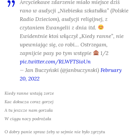
Arcyciekawe zdarzenie miało miejsce dziś
rano w audycji „Niebieska szkatułka” (Polskie
Radio Dzieciom), audycji religijnej, z
czytaniem Ewangelii z dnia itd.
Ewidentnie ktoś włączył „Kiedy ranne”, nie
upewniając się, co robi… Ostrzegam,
zapnijcie pasy po tym wstępie
1/2
pic.twitter.com/RLWFTSioUn
— Jan Buczyński (@janbuczynski)
February
20, 2022
Kiedy ranne wstają zorze
Kac dokucza coraz gorzej
A tu jeszcze nam gorzała
W ciągu nocy podrożała
O dobry panie spraw żeby w sejmie nie było zgrzytu