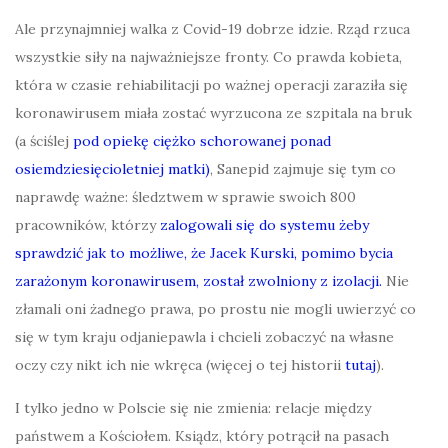
Ale przynajmniej walka z Covid-19 dobrze idzie. Rząd rzuca
wszystkie siły na najważniejsze fronty. Co prawda kobieta,
która w czasie rehiabilitacji po ważnej operacji zaraziła się
koronawirusem miała zostać wyrzucona ze szpitala na bruk
(a ściślej
pod opiekę ciężko schorowanej ponad
osiemdziesięcioletniej matki)
, Sanepid zajmuje się tym co
naprawdę ważne: śledztwem w sprawie swoich 800
pracowników, którzy
zalogowali się do systemu żeby
sprawdzić jak to możliwe, że Jacek Kurski, pomimo bycia
zarażonym koronawirusem, został zwolniony z izolacji.
Nie
złamali oni żadnego prawa, po prostu nie mogli uwierzyć co
się w tym kraju odjaniepawla i chcieli zobaczyć na własne
oczy czy nikt ich nie wkręca (więcej o tej historii
tutaj
).
I tylko jedno w Polscie się nie zmienia: relacje między
państwem a Kościołem. Ksiądz, który potrącił na pasach