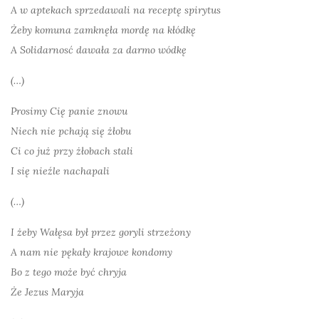
A w aptekach sprzedawali na receptę spirytus
Żeby komuna zamknęła mordę na kłódkę
A Solidarnosć dawała za darmo wódkę
(…)
Prosimy Cię panie znowu
Niech nie pchają się żłobu
Ci co już przy żłobach stali
I się nieźle nachapali
(…)
I żeby Wałęsa był przez goryli strzeżony
A nam nie pękały krajowe kondomy
Bo z tego może być chryja
Że Jezus Maryja