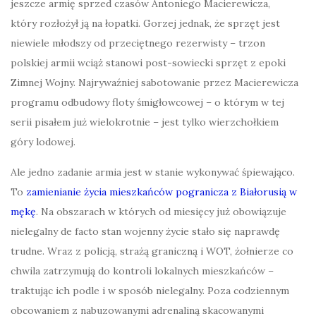
jeszcze armię sprzed czasów Antoniego Macierewicza,
który rozłożył ją na łopatki. Gorzej jednak, że sprzęt jest
niewiele młodszy od przeciętnego rezerwisty – trzon
polskiej armii wciąż stanowi post-sowiecki sprzęt z epoki
Zimnej Wojny. Najrywaźniej sabotowanie przez Macierewicza
programu odbudowy floty śmigłowcowej – o którym w tej
serii pisałem już wielokrotnie – jest tylko wierzchołkiem
góry lodowej.
Ale jedno zadanie armia jest w stanie wykonywać śpiewająco.
To
zamienianie życia mieszkańców pogranicza z Białorusią w
mękę
. Na obszarach w których od miesięcy już obowiązuje
nielegalny de facto stan wojenny życie stało się naprawdę
trudne. Wraz z policją, strażą graniczną i WOT, żołnierze co
chwila zatrzymują do kontroli lokalnych mieszkańców –
traktując ich podle i w sposób nielegalny. Poza codziennym
obcowaniem z nabuzowanymi adrenaliną skacowanymi