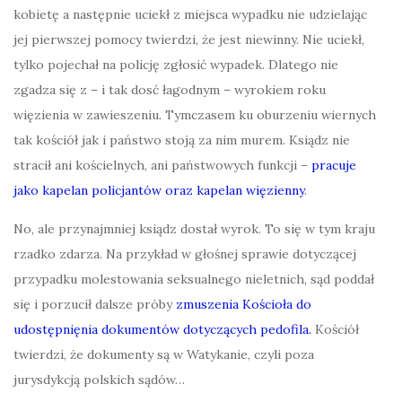
kobietę a następnie uciekł z miejsca wypadku nie udzielając
jej pierwszej pomocy twierdzi, że jest niewinny. Nie uciekł,
tylko pojechał na policję zgłosić wypadek. Dlatego nie
zgadza się z – i tak dosć łagodnym – wyrokiem roku
więzienia w zawieszeniu. Tymczasem ku oburzeniu wiernych
tak kościół jak i państwo stoją za nim murem. Ksiądz nie
stracił ani kościelnych, ani państwowych funkcji –
pracuje
jako kapelan policjantów oraz kapelan więzienny
.
No, ale przynajmniej ksiądz dostał wyrok. To się w tym kraju
rzadko zdarza. Na przykład w głośnej sprawie dotyczącej
przypadku molestowania seksualnego nieletnich, sąd poddał
się i porzucił dalsze próby
zmuszenia Kościoła do
udostępnięnia dokumentów dotyczących pedofila.
Kościół
twierdzi, że dokumenty są w Watykanie, czyli poza
jurysdykcją polskich sądów…