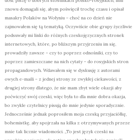
dość piszę o dobrych stosunkach polsko-rosyjskich, inni
znowu domagali się, abym poświęcił trochę czasu i opisał
masakry Polaków na Wołyniu – choć na co dzień nie
zajmowałem się tą tematyką. Oczywiście obie grupy życzliwie
podsuwały mi linki do różnych czeskojęzycznych stronek
internetowych, które, po bliższym przyjrzeniu im się,
prowadziły zawsze – czy to poprzez odnośniki, czy to
poprzez zamieszczane na nich cytaty – do rosyjskich stron
propagandowych. Wdawałem się w dyskusję z autorami
owych e-maili – z jednej strony ze zwykłej ciekawości, z
drugiej strony dlatego, że nie mam zbyt wiele okazji aby
poćwiczyć swój czeski, więc była to dla mnie dobra okazja,
bo zwykle czytelnicy pisują do mnie jedynie sporadycznie.
Jednocześnie jednak poprosiłem moja czeską przyjaciółkę,
bohemistkę, aby spojrzała na kilka z otrzymywanych przeze
mnie tak licznie wiadomości. „To jest język czeski na