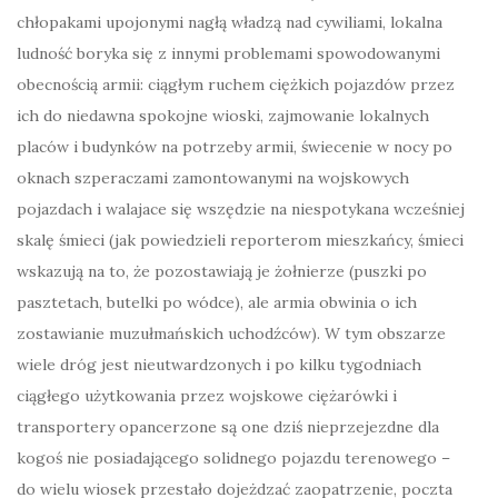
chłopakami upojonymi nagłą władzą nad cywiliami, lokalna
ludność boryka się z innymi problemami spowodowanymi
obecnością armii: ciągłym ruchem ciężkich pojazdów przez
ich do niedawna spokojne wioski, zajmowanie lokalnych
placów i budynków na potrzeby armii, świecenie w nocy po
oknach szperaczami zamontowanymi na wojskowych
pojazdach i walajace się wszędzie na niespotykana wcześniej
skalę śmieci (jak powiedzieli reporterom mieszkańcy, śmieci
wskazują na to, że pozostawiają je żołnierze (puszki po
pasztetach, butelki po wódce), ale armia obwinia o ich
zostawianie muzułmańskich uchodźców). W tym obszarze
wiele dróg jest nieutwardzonych i po kilku tygodniach
ciągłego użytkowania przez wojskowe ciężarówki i
transportery opancerzone są one dziś nieprzejezdne dla
kogoś nie posiadającego solidnego pojazdu terenowego –
do wielu wiosek przestało dojeżdzać zaopatrzenie, poczta