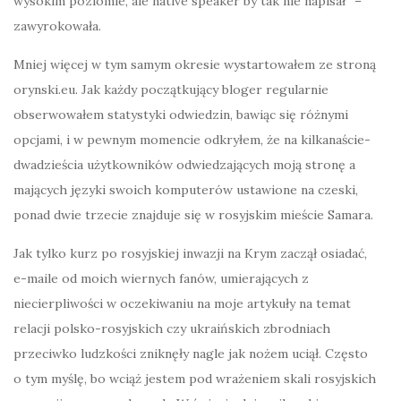
wysokim poziomie, ale native speaker by tak nie napisał” –
zawyrokowała.
Mniej więcej w tym samym okresie wystartowałem ze stroną
orynski.eu. Jak każdy początkujący bloger regularnie
obserwowałem statystyki odwiedzin, bawiąc się różnymi
opcjami, i w pewnym momencie odkryłem, że na kilkanaście-
dwadzieścia użytkowników odwiedzających moją stronę a
mających języki swoich komputerów ustawione na czeski,
ponad dwie trzecie znajduje się w rosyjskim mieście Samara.
Jak tylko kurz po rosyjskiej inwazji na Krym zaczął osiadać,
e-maile od moich wiernych fanów, umierających z
niecierpliwości w oczekiwaniu na moje artykuły na temat
relacji polsko-rosyjskich czy ukraińskich zbrodniach
przeciwko ludzkości zniknęły nagle jak nożem uciął. Często
o tym myślę, bo wciąż jestem pod wrażeniem skali rosyjskich