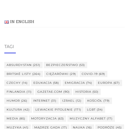
IN ENGLISH
TAGI
ABSURDYSTAN
(251)
BEZPIECZEŃSTWO
(53)
BRITSKÉ LISTY
(264)
CIĘŻARÓWKI
(29)
COVID-19
(69)
CZECHY
(14)
EDUKACJA
(58)
EMIGRACJA
(74)
EUROPA
(67)
FINLANDIA
(11)
GAZETAE.COM
(90)
HISTORIA
(50)
HUMOR
(26)
INTERNET
(31)
IZRAEL
(12)
KOŚCIÓŁ
(79)
KULTURA
(42)
LEWACKIE PITOLENIE
(171)
LGBT
(34)
MEDIA
(85)
MOTORYZACJA
(63)
MUZYCZNY ALFABET
(17)
MUZYKA
(41)
MĄDRZE GADA
(17)
NAUKA
(16)
PODRÓŻE
(45)