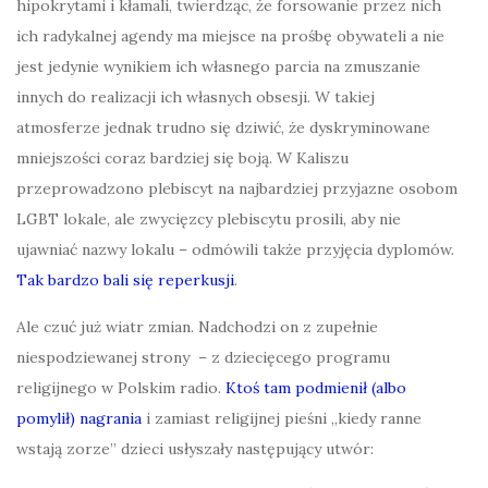
hipokrytami i kłamali, twierdząc, że forsowanie przez nich
ich radykalnej agendy ma miejsce na prośbę obywateli a nie
jest jedynie wynikiem ich własnego parcia na zmuszanie
innych do realizacji ich własnych obsesji. W takiej
atmosferze jednak trudno się dziwić, że dyskryminowane
mniejszości coraz bardziej się boją. W Kaliszu
przeprowadzono plebiscyt na najbardziej przyjazne osobom
LGBT lokale, ale zwycięzcy plebiscytu prosili, aby nie
ujawniać nazwy lokalu – odmówili także przyjęcia dyplomów.
Tak bardzo bali się reperkusji
.
Ale czuć już wiatr zmian. Nadchodzi on z zupełnie
niespodziewanej strony – z dziecięcego programu
religijnego w Polskim radio.
Ktoś tam podmienił (albo
pomylił) nagrania
i zamiast religijnej pieśni „kiedy ranne
wstają zorze” dzieci usłyszały następujący utwór: