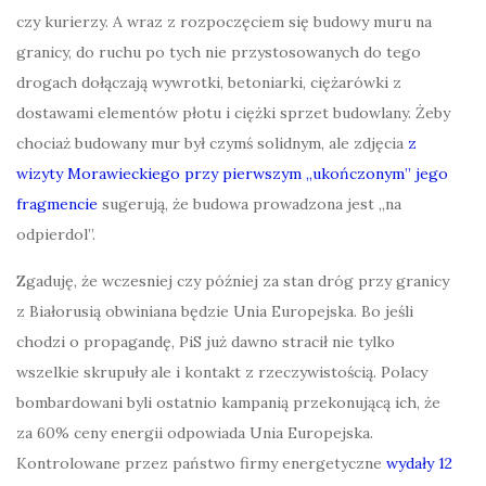
czy kurierzy. A wraz z rozpoczęciem się budowy muru na
granicy, do ruchu po tych nie przystosowanych do tego
drogach dołączają wywrotki, betoniarki, ciężarówki z
dostawami elementów płotu i ciężki sprzet budowlany. Żeby
chociaż budowany mur był czymś solidnym, ale zdjęcia
z
wizyty Morawieckiego przy pierwszym „ukończonym” jego
fragmencie
sugerują, że budowa prowadzona jest „na
odpierdol”.
Zgaduję, że wczesniej czy później za stan dróg przy granicy
z Białorusią obwiniana będzie Unia Europejska. Bo jeśli
chodzi o propagandę, PiS już dawno stracił nie tylko
wszelkie skrupuły ale i kontakt z rzeczywistością. Polacy
bombardowani byli ostatnio kampanią przekonującą ich, że
za 60% ceny energii odpowiada Unia Europejska.
Kontrolowane przez państwo firmy energetyczne
wydały 12